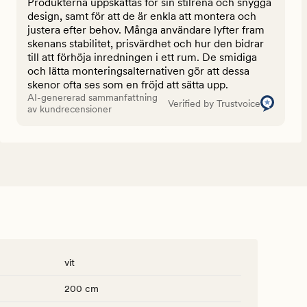
Produkterna uppskattas för sin stilrena och snygga
design, samt för att de är enkla att montera och
justera efter behov. Många användare lyfter fram
skenans stabilitet, prisvärdhet och hur den bidrar
till att förhöja inredningen i ett rum. De smidiga
och lätta monteringsalternativen gör att dessa
skenor ofta ses som en fröjd att sätta upp.
AI-genererad sammanfattning
Verified by Trustvoice
av kundrecensioner
vit
200 cm