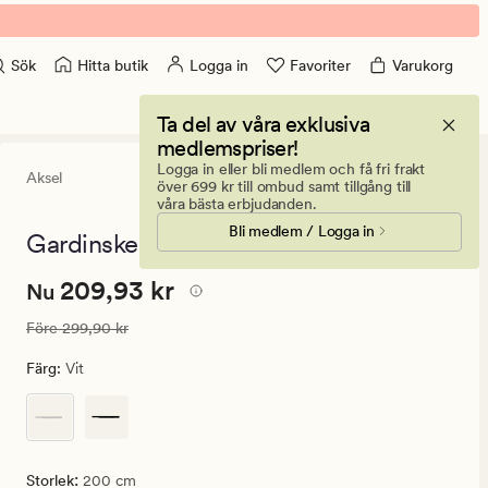
Hitta butik
Logga in
Favoriter
Varukorg
Sök
Ta del av våra exklusiva
medlemspriser!
Logga in eller bli medlem och få fri frakt
Aksel
4.5
(58)
58
över 699 kr till ombud samt tillgång till
omdömen
våra bästa erbjudanden.
med
Bli medlem / Logga in
ett
Gardinskena vit - 200 cm
genomsnittli
betyg
Nuvarande
Nuvarande pris
209,93 kr
209,93 kr
på
Nu
4.5
pris
Ordinarie pris
299,90 kr
Före
299,90 kr
209,93
kr.
Färg
:
Vit
Ordinarie
pris
299,90
kr
:
Storlek
200 cm