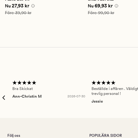
betyg
betyg
Nuvarande pris
27,93 kr
Nuvarande pris
69,93 
27,93 kr
69,93 kr
Nu
Nu
på
på
4.5
4
Ordinarie pris
39,90 kr
Ordinarie pris
99,90 kr
Före
39,90 kr
Före
99,90 kr
Bra Skickat
Beställde i affären . Väldi
trevlig personal !
Ann-Christin M
2026-07-30
Jessie
Följ oss
POPULÄRA SIDOR