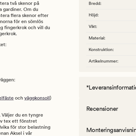
tera två skenor på
Bredd
:
la gardiner. Om du
era flera skenor efter
Höjd
:
norna för en sömlös
Vikt
:
åg fingerkrok och vill du
ngerkrok.
Material
:
et:
Konstruktion
:
Artikelnummer
:
väggen:
*Leveransinformati
elfäste
och
väggkonsoll
)
Recensioner
Väljer du en tyngre
av tex ett fönstret
vika för stor belastning
Monteringsanvisni
nan Aksel i vår