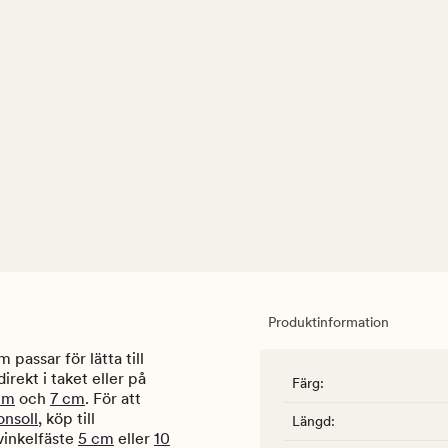
Produktinformation
 passar för lätta till
rekt i taket eller på
Färg
:
cm
och
7 cm
. För att
nsoll
, köp till
Längd
:
vinkelfäste
5 cm
eller
10