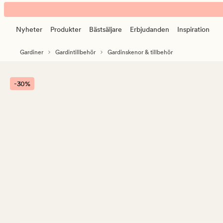
Aksel
Animerad
gardinskena
banner.
vit
Nyheter
Produkter
Bästsäljare
Erbjudanden
Inspiration
Klicka
på
Gardiner
Gardintillbehör
Gardinskenor & tillbehör
ESCAPE
för
att
-30%
pausa.