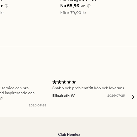
betyg
 pris
55,93 kr
Nuvarande pris
55,93 kr
kr
55,93 kr
Nu
på
4
is
79,90 kr
Ordinarie pris
79,90 kr
kr
Före
79,90 kr
sk service och bra
Snabb och problemfritt köp och leverans
Had
id inspirerande och
fru
Elisabeth W
2026-07-25
ng
Am
2026-07-28
Club Hemtex