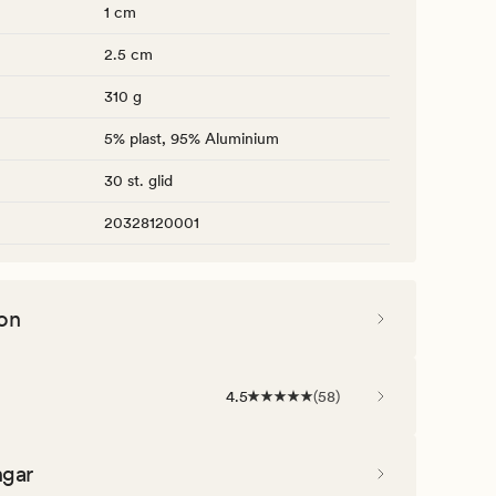
1 cm
2.5 cm
310 g
5% plast, 95% Aluminium
30 st. glid
20328120001
on
4.5
(
58
)
ngar