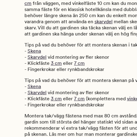
cm
från väggen, med vinkelfäste 10 cm kan du mon
samma fäste för en klassisk hotellkänsla med dubb
behöver längre skena än 250 cm kan du enkelt mont
varandra genom att använda en
skarvdel
mellan ske
skarv. Vill du att gardinen ska täcka skenan välj en l
att gardinen ska hänga under skenan välj en hög fi
Tips på vad du behöver för att montera skenan i tak
-
Skena
-
Skarvdel
vid montering av fler skenor
- Klickfäste
3 cm
eller
7 cm
- Fingerkrokar eller rynkbandskrokar
Tips på vad du behöver för att montera skenan på 
-
Skena
-
Skarvdel
vid montering av fler skenor
- Klickfäste
3 cm
eller
7 cm
(komplettera med
vink
- Fingerkrokar eller rynkbandskrokar
Montera tak/vägg fästena med max 80 cm avstånd. 
gardin som till största del hänger statiskt vid sidan 
rekommenderar vi extra tak/vägg fästen för att und
på skenan. Läs mer om hur man monterar gardinske