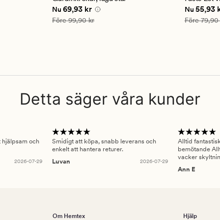
betyg
betyg
kr
Nuvarande pris
69,93 kr
Nuvarande
69,93 kr
55,93 
Nu
Nu
på
på
4.5
4
Ordinarie pris
99,90 kr
Ordinarie pr
Före
99,90 kr
Före
79,90 
Detta säger våra kunder
gt hjälpsam och
Smidigt att köpa, snabb leverans och
Alltid fantasti
enkelt att hantera returer.
bemötande Allt
vacker skyltni
2026-07-29
Luvan
2026-07-29
Ann E
Om Hemtex
Hjälp