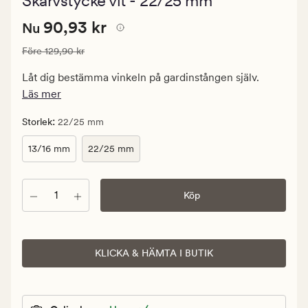
Skarvstycke vit - 22/25 mm
med
ett
Nuvarande
Nuvarande pris
90,93 kr
genomsnit
90,93 kr
Nu
betyg
pris
på
Ordinarie pris
129,90 kr
Före
129,90 kr
90,93
5
kr.
Låt dig bestämma vinkeln på gardinstången själv.
Ordinarie
Läs mer
pris
129,90
:
Storlek
22/25 mm
kr
13/16 mm
22/25 mm
Antal
Köp
KLICKA & HÄMTA I BUTIK