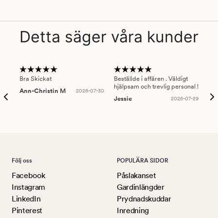
Detta säger våra kunder
Bra Skickat
Beställde i affären . Väldigt
Smi
hjälpsam och trevlig personal !
lev
Ann-Christin M
2026-07-30
han
Jessie
2026-07-29
Lu
Följ oss
POPULÄRA SIDOR
Facebook
Påslakanset
Instagram
Gardinlängder
LinkedIn
Prydnadskuddar
Pinterest
Inredning