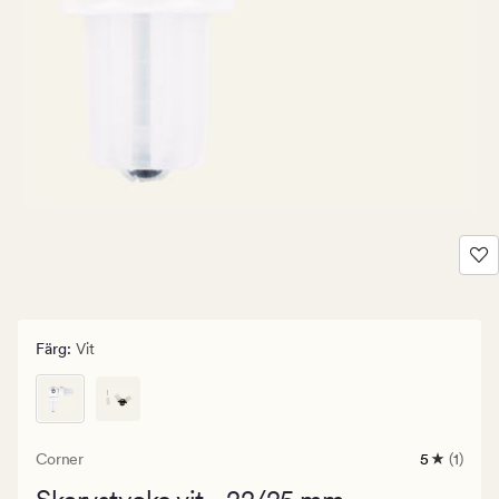
Färg
:
Vit
Corner
5
(1)
1
omdöme