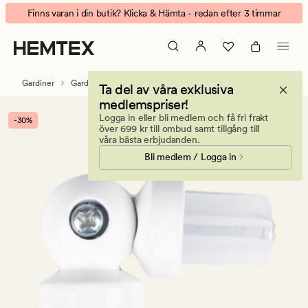
Corner
Animerad
Finns varan i din butik? Klicka & Hämta - redan efter 3 timmar
skarvstycke
banner.
vit
Klicka
på
ESCAPE
Gardiner
Gardintillbehör
Gardinskenor & tillbehör
Ta del av våra exklusiva
för
medlemspriser!
att
Logga in eller bli medlem och få fri frakt
-30%
pausa.
över 699 kr till ombud samt tillgång till
våra bästa erbjudanden.
Bli medlem / Logga in