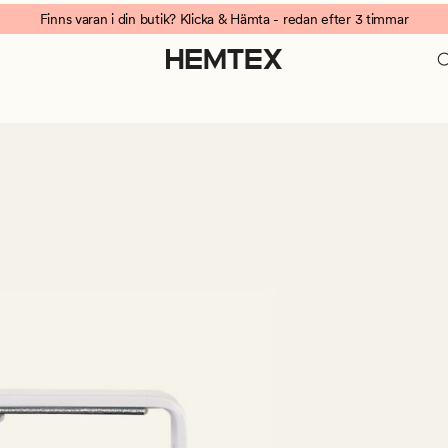
Finns varan i din butik? Klicka & Hämta - redan efter 3 timmar