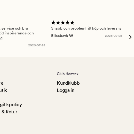
sk service och bra
Snabb och problemfritt köp och leverans
Had
id inspirerande och
fru
Elisabeth W
2026-07-25
ng
Am
2026-07-28
Club Hemtex
ce
Kundklubb
utik
Logga in
iftspolicy
 & Retur