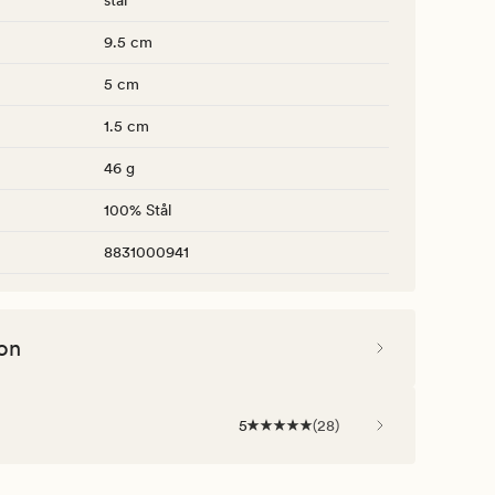
stål
9.5 cm
5 cm
1.5 cm
46 g
100% Stål
8831000941
on
5
(
28
)