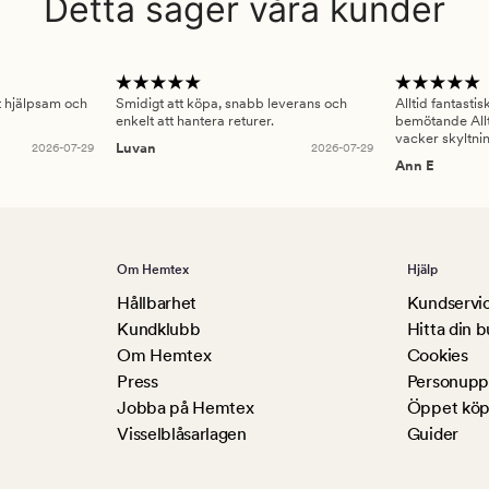
Detta säger våra kunder
gt hjälpsam och
Smidigt att köpa, snabb leverans och
Alltid fantasti
enkelt att hantera returer.
bemötande Allt
vacker skyltni
2026-07-29
Luvan
2026-07-29
Ann E
Om Hemtex
Hjälp
Hållbarhet
Kundservi
Kundklubb
Hitta din b
Om Hemtex
Cookies
Press
Personuppg
Jobba på Hemtex
Öppet köp
Visselblåsarlagen
Guider