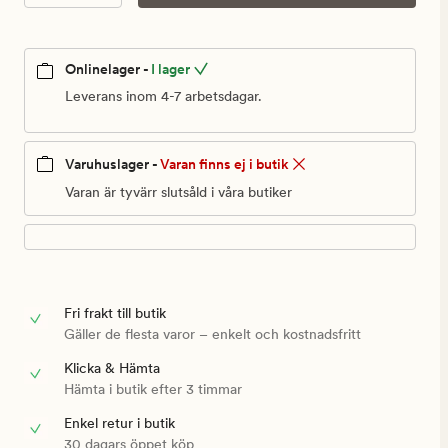
Onlinelager -
I lager
Leverans inom 4-7 arbetsdagar.
Varuhuslager -
Varan finns ej i butik
Varan är tyvärr slutsåld i våra butiker
Fri frakt till butik
Gäller de flesta varor – enkelt och kostnadsfritt
Klicka & Hämta
Hämta i butik efter 3 timmar
Enkel retur i butik
30 dagars öppet köp