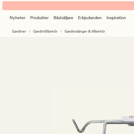
Adjustable
Animerad
gardinstång
banner.
stål
Nyheter
Produkter
Bästsäljare
Erbjudanden
Inspiration
Klicka
på
Gardiner
Gardintillbehör
Gardinstänger & tillbehör
ESCAPE
för
att
pausa.