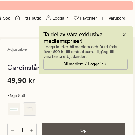
Hitta butik
Logga in
Favoriter
Varukorg
Sök
Ta del av våra exklusiva
medlemspriser!
Logga in eller bli medlem och få fri frakt
Adjustable
5
(28)
28
över 699 kr till ombud samt tillgång till
omdömen
våra bästa erbjudanden.
med
Bli medlem / Logga in
ett
Gardinstång stål - 000
genomsnittl
betyg
Pris
Pris
49,90 kr
49,90 kr
på
5
49,90
kr.
Färg
:
Stål
Ordinarie
pris
49,90
kr
Antal
Köp