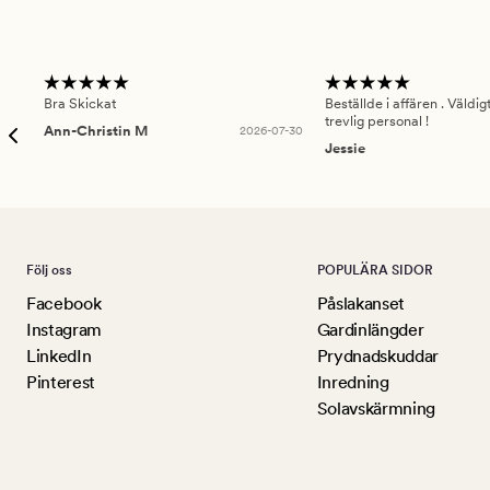
Bra Skickat
Beställde i affären . Väldi
trevlig personal !
Ann-Christin M
2026-07-30
Jessie
Följ oss
POPULÄRA SIDOR
Facebook
Påslakanset
Instagram
Gardinlängder
LinkedIn
Prydnadskuddar
Pinterest
Inredning
Solavskärmning