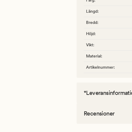
Färg
:
Längd
:
Bredd
:
Höjd
:
Vikt
:
Material
:
Artikelnummer
:
*Leveransinformati
Recensioner