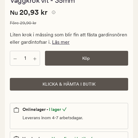
Väggkrok vit - 35mm
med
ett
Nuvarande
Nuvarande pris
20,93 kr
genomsnitt
20,93 kr
Nu
betyg
pris
på
Ordinarie pris
29,90 kr
Före
29,90 kr
20,93
4
kr.
Liten krok i mässing som blir fin att fästa gardinsnören
Ordinarie
eller gardintofsar i.
Läs mer
pris
29,90
Antal
Köp
kr
KLICKA & HÄMTA I BUTIK
Onlinelager -
I lager
Leverans inom 4-7 arbetsdagar.