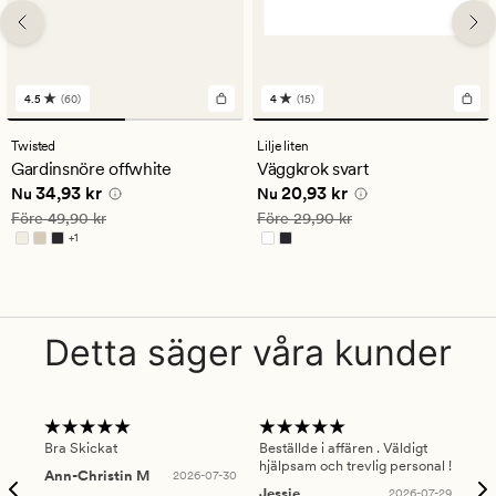
4.5
(60)
4
(15)
60
15
omdömen
omdömen
med
med
Twisted
Lilje liten
ett
ett
Gardinsnöre offwhite
Väggkrok svart
genomsnittligt
genomsnittligt
Nuvarande pris
34,93 kr
Nuvarande pris
20,93 kr
34,93 kr
20,93 kr
betyg
betyg
Nu
Nu
på
på
Ordinarie pris
49,90 kr
Ordinarie pris
29,90 kr
Före
49,90 kr
Före
29,90 kr
4.5
4
+
1
Finns i fler färger
Detta säger våra kunder
Bra Skickat
Beställde i affären . Väldigt
Smi
hjälpsam och trevlig personal !
lev
Ann-Christin M
2026-07-30
han
Jessie
2026-07-29