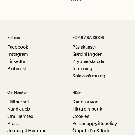
Lu
Följ oss
POPULÄRA SIDOR
Facebook
Påslakanset
Instagram
Gardinlängder
LinkedIn
Prydnadskuddar
Pinterest
Inredning
Solavskärmning
Om Hemtex
Hjälp
Hållbarhet
Kundservice
Kundklubb
Hitta din butik
Om Hemtex
Cookies
Press
Personuppgiftspolicy
Jobba på Hemtex
Öppet köp & Retur