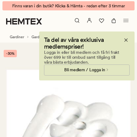
Lilje
Animerad
Finns varan i din butik? Klicka & Hämta - redan efter 3 timmar
liten
banner.
väggkrok
Klicka
vit
på
ESCAPE
Gardiner
Gardintillbehör
Gardinstänger & tillbehör
Ta del av våra exklusiva
för
medlemspriser!
att
Logga in eller bli medlem och få fri frakt
-30%
pausa.
över 699 kr till ombud samt tillgång till
våra bästa erbjudanden.
Bli medlem / Logga in