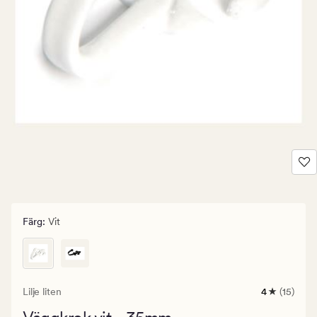
Färg
:
Vit
Lilje liten
4
(15)
15
omdömen