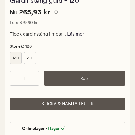
Gardinstång guld - 120
med
ett
Nuvarande
Nuvarande pris
265,93 kr
genomsnittl
265,93 kr
Nu
betyg
pris
på
Ordinarie pris
379,90 kr
Före
379,90 kr
265,93
3.5
kr.
Tjock gardinstång i metall.
Läs mer
Ordinarie
pris
:
Storlek
120
379,90
120
210
kr
Antal
Köp
KLICKA & HÄMTA I BUTIK
Onlinelager -
I lager