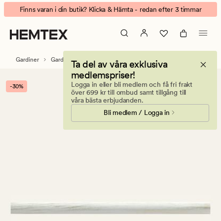
Thick
Animerad
Finns varan i din butik? Klicka & Hämta - redan efter 3 timmar
gardinstång
banner.
guld
Klicka
på
ESCAPE
Gardiner
Gardintillbehör
Gardinstänger & tillbehör
Ta del av våra exklusiva
för
medlemspriser!
att
Logga in eller bli medlem och få fri frakt
-30%
pausa.
över 699 kr till ombud samt tillgång till
våra bästa erbjudanden.
Bli medlem / Logga in