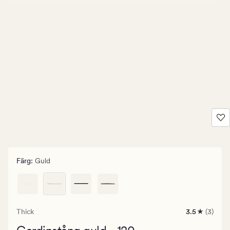
Färg
:
Guld
Thick
3.5
(3)
3
omdömen