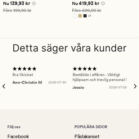
Nuvarande pris
139,93 kr
Nuvarande pris
419,93 kr
139,93 kr
419,93 kr
betyg
Nu
Nu
på
Ordinarie pris
199,90 kr
Ordinarie pris
599,90 kr
Före
199,90 kr
Före
599,90 kr
3.5
+
1
Finns i fler färger
Detta säger våra kunder
Bra Skickat
Beställde i affären . Väldigt
Smi
hjälpsam och trevlig personal !
lev
Ann-Christin M
2026-07-30
han
Jessie
2026-07-29
Lu
Följ oss
POPULÄRA SIDOR
Facebook
Påslakanset