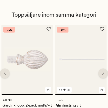
Toppsäljare inom samma kategori
-30%
-30%
3.5
(3)
3
omdömen
med
KJEGLE
Thick
ett
Gardinknopp, 2-pack multi/vit
Gardinstång vit
genomsnittligt