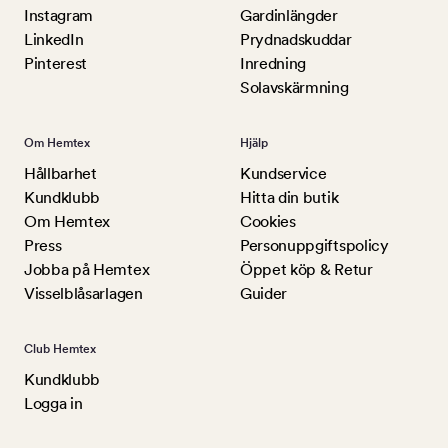
Instagram
Gardinlängder
LinkedIn
Prydnadskuddar
Pinterest
Inredning
Solavskärmning
Om Hemtex
Hjälp
Hållbarhet
Kundservice
Kundklubb
Hitta din butik
Om Hemtex
Cookies
Press
Personuppgiftspolicy
Jobba på Hemtex
Öppet köp & Retur
Visselblåsarlagen
Guider
Club Hemtex
Kundklubb
Logga in