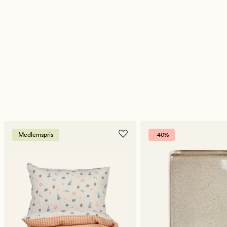
Medlemspris
-40%