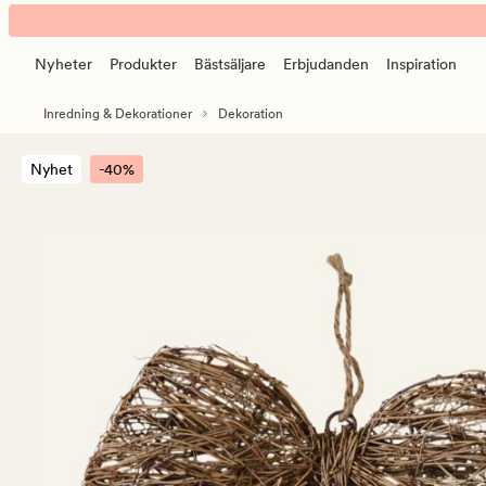
Wendy
Animerad
Dekor
banner.
natur
Nyheter
Produkter
Bästsäljare
Erbjudanden
Inspiration
Klicka
på
Inredning & Dekorationer
Dekoration
ESCAPE
för
Nyhet
-40%
att
pausa.