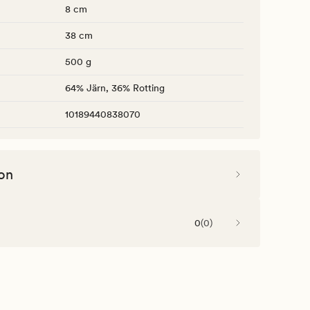
8 cm
38 cm
500 g
64% Järn, 36% Rotting
10189440838070
on
0
(
0
)