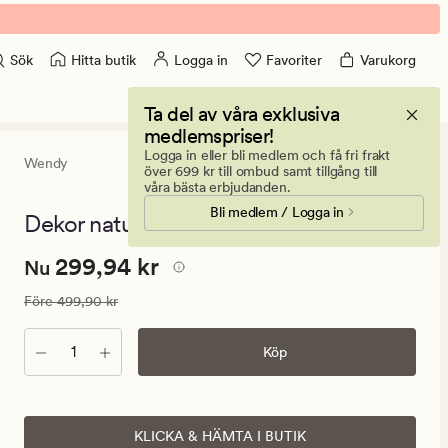
Hitta butik
Logga in
Favoriter
Varukorg
Sök
Ta del av våra exklusiva
medlemspriser!
Logga in eller bli medlem och få fri frakt
Wendy
0
(0)
0
över 699 kr till ombud samt tillgång till
omdömen
våra bästa erbjudanden.
med
Bli medlem / Logga in
ett
Dekor natur - 40x8x38 cm
genomsnitt
betyg
Nuvarande
Nuvarande pris
299,94 kr
299,94 kr
på
Nu
0
pris
Ordinarie pris
499,90 kr
Före
499,90 kr
299,94
kr.
Antal
Köp
Ordinarie
pris
499,90
kr
KLICKA & HÄMTA I BUTIK