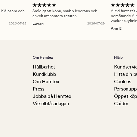
gt hjälpsam och
Smidigt att köpa, snabb leverans och
Alltid fantasti
enkelt att hantera returer.
bemötande Allt
vacker skyltni
2026-07-29
Luvan
2026-07-29
Ann E
Om Hemtex
Hjälp
Hållbarhet
Kundservi
Kundklubb
Hitta din b
Om Hemtex
Cookies
Press
Personuppg
Jobba på Hemtex
Öppet köp
Visselblåsarlagen
Guider