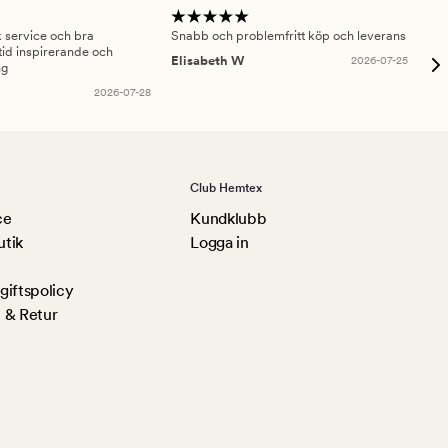
sk service och bra
Snabb och problemfritt köp och leverans
Had
id inspirerande och
fru
Elisabeth W
2026-07-25
ng
Am
2026-07-28
Club Hemtex
ce
Kundklubb
utik
Logga in
iftspolicy
 & Retur