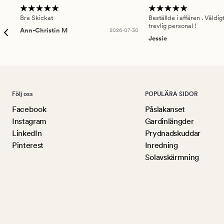
Bra Skickat
Beställde i affären . Väldi
trevlig personal !
Ann-Christin M
2026-07-30
Jessie
Följ oss
POPULÄRA SIDOR
Facebook
Påslakanset
Instagram
Gardinlängder
LinkedIn
Prydnadskuddar
Pinterest
Inredning
Solavskärmning