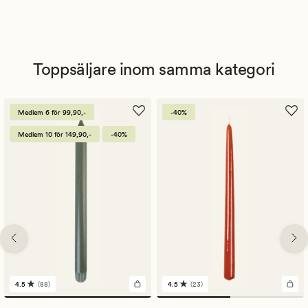
Toppsäljare inom samma kategori
Medlem 6 för 99,90,-
-40%
Medlem 10 för 149,90,-
-40%
4.5
(88)
4.5
(23)
88
23
omdömen
omdömen