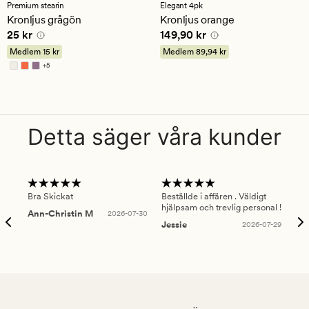
med
med
Premium stearin
Elegant 4pk
ett
ett
Kronljus grågön
Kronljus orange
genomsnittligt
genomsnittligt
Pris
25 kr
Pris
149,90 kr
25 kr
149,90 kr
betyg
betyg
på
på
Medlem
15 kr
Medlem
89,94 kr
4.5
4.5
+
5
Finns i fler färger
Detta säger våra kunder
Bra Skickat
Beställde i affären . Väldigt
Smi
hjälpsam och trevlig personal !
lev
Ann-Christin M
2026-07-30
han
Jessie
2026-07-29
Lu