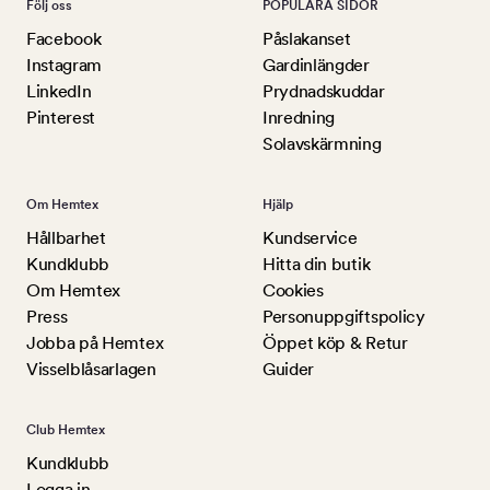
Följ oss
POPULÄRA SIDOR
Facebook
Påslakanset
Instagram
Gardinlängder
LinkedIn
Prydnadskuddar
Pinterest
Inredning
Solavskärmning
Om Hemtex
Hjälp
Hållbarhet
Kundservice
Kundklubb
Hitta din butik
Om Hemtex
Cookies
Press
Personuppgiftspolicy
Jobba på Hemtex
Öppet köp & Retur
Visselblåsarlagen
Guider
Club Hemtex
Kundklubb
Logga in