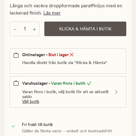
Medlem
Långa och vackra droppformade paraffinljus med en
89,94
lackerad finish.
Läs mer
kr
Antal
KLICKA & HÄMTA I BUTIK
Onlinelager -
Slut i lager
Handla direkt från butik via "Klicka & Hämta"
Varuhuslager -
Varan finns i butik
Varan finns i butik, välj butik för att se aktuellt
saldo
Välj butik
Fri frakt till butik
Gäller de flesta varor – enkelt och kostnadsfritt