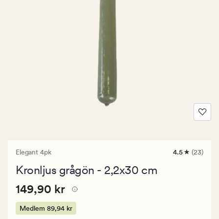
Elegant 4pk
4.5
(23)
23
omdömen
Kronljus grågön - 2,2x30 cm
med
ett
Pris
Pris
149,90 kr
genomsnittli
149,90 kr
betyg
149,90
på
kr.
Medlem
89,94 kr
4.5