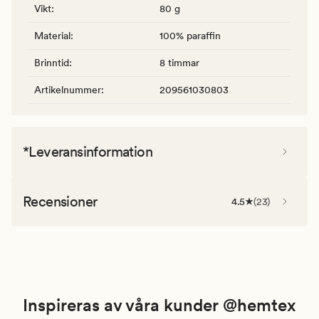
Vikt
:
80 g
Material
:
100% paraffin
Brinntid
:
8 timmar
Artikelnummer
:
209561030803
*Leveransinformation
Recensioner
4.5
(
23
)
Inspireras av våra kunder @hemtex