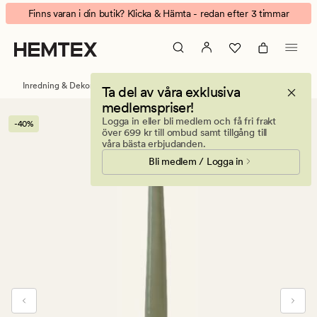
Elegant
Animerad
Finns varan i din butik? Klicka & Hämta - redan efter 3 timmar
4pk
banner.
kronljus
Klicka
grågön
på
ESCAPE
Inredning & Dekorationer
Ljus & doftljus
Kronljus
Ta del av våra exklusiva
för
medlemspriser!
att
Logga in eller bli medlem och få fri frakt
-40%
pausa.
över 699 kr till ombud samt tillgång till
våra bästa erbjudanden.
Bli medlem / Logga in