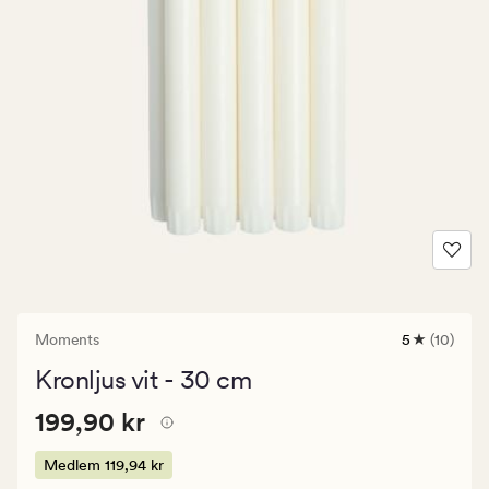
Moments
5
(10)
10
omdömen
Kronljus vit - 30 cm
med
ett
Pris
Pris
199,90 kr
genomsnitt
199,90 kr
betyg
199,90
på
kr.
Medlem
119,94 kr
5