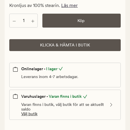
Medlem
Kronljus av 100% stearin.
Läs mer
119,94
kr
Antal
Köp
KLICKA & HÄMTA I BUTIK
Onlinelager -
I lager
Leverans inom 4-7 arbetsdagar.
Varuhuslager -
Varan finns i butik
Varan finns i butik, välj butik för att se aktuellt
saldo
Välj butik