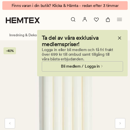
Moments
Animerad
Finns varan i din butik? Klicka & Hämta - redan efter 3 timmar
kronljus
banner.
vit
Klicka
på
ESCAPE
Inredning & Dekorationer
Ljus & doftljus
Kronljus
Ta del av våra exklusiva
för
medlemspriser!
att
Logga in eller bli medlem och få fri frakt
-40%
pausa.
över 699 kr till ombud samt tillgång till
våra bästa erbjudanden.
Bli medlem / Logga in