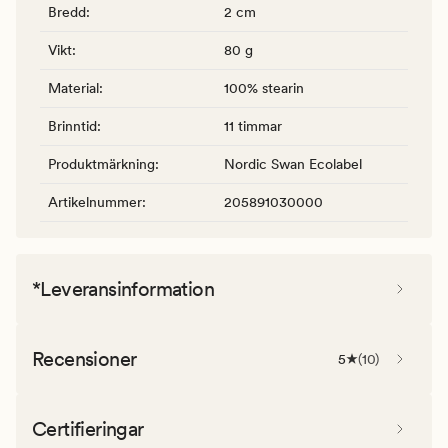
Bredd
:
2 cm
Vikt
:
80 g
Material
:
100% stearin
Brinntid
:
11 timmar
Produktmärkning
:
Nordic Swan Ecolabel
Artikelnummer
:
205891030000
*Leveransinformation
Recensioner
5
(
10
)
Certifieringar