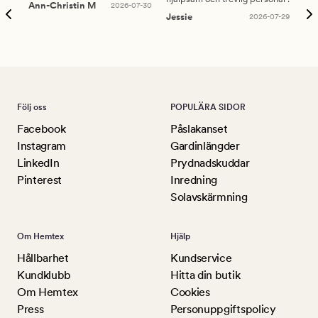
Ann-Christin M
2026-07-30
han
Jessie
2026-07-29
Lu
Följ oss
POPULÄRA SIDOR
Facebook
Påslakanset
Instagram
Gardinlängder
LinkedIn
Prydnadskuddar
Pinterest
Inredning
Solavskärmning
Om Hemtex
Hjälp
Hållbarhet
Kundservice
Kundklubb
Hitta din butik
Om Hemtex
Cookies
Press
Personuppgiftspolicy