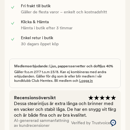
Fri frakt till butik
Gäller de flesta varor – enkelt och kostnadsfritt
Klicka & Hämta
Hämta i butik efter 3 timmar
Enkel retur i butik
30 dagars öppet köp
Medlemserbjudande: Ljus, pappersservetter och doftljus 40%
Gäller fr.o.m 27/7 t.o.m 23/8. Kan ej kombineras med andra
erbjudanden. Gäller för dig som är eller blir medlem i vår
kundklubb Club Hemtex. Bli medlem och
Logga in
Recensionsöversikt
Dessa stearinljus är extra långa och brinner med
en vacker och stabil låga. De har en snygg vit färg
och är både fina och av bra kvalitet.
AI-genererad sammanfattning
Verified by Trustvoice
av kundrecensioner