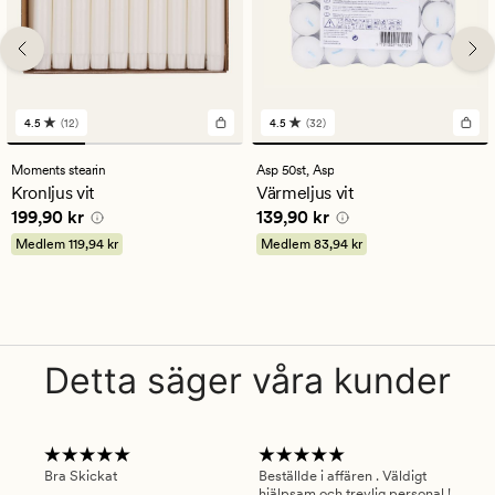
4.5
(12)
4.5
(32)
12
32
omdömen
omdömen
med
med
Moments stearin
Asp 50st,
Asp
ett
ett
Kronljus vit
Värmeljus vit
genomsnittligt
genomsnittligt
Pris
199,90 kr
Pris
139,90 kr
199,90 kr
139,90 kr
betyg
betyg
på
på
Medlem
119,94 kr
Medlem
83,94 kr
4.5
4.5
Detta säger våra kunder
Bra Skickat
Beställde i affären . Väldigt
Smi
hjälpsam och trevlig personal !
lev