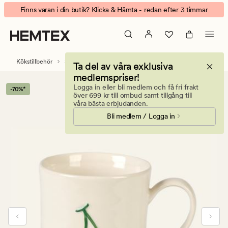
Cherry
Animerad
Finns varan i din butik? Klicka & Hämta - redan efter 3 timmar
mugg
banner.
creme
Klicka
på
ESCAPE
Kökstillbehör
Servis
Muggar och koppar
Ta del av våra exklusiva
för
medlemspriser!
att
Logga in eller bli medlem och få fri frakt
-70%*
pausa.
över 699 kr till ombud samt tillgång till
våra bästa erbjudanden.
Bli medlem / Logga in