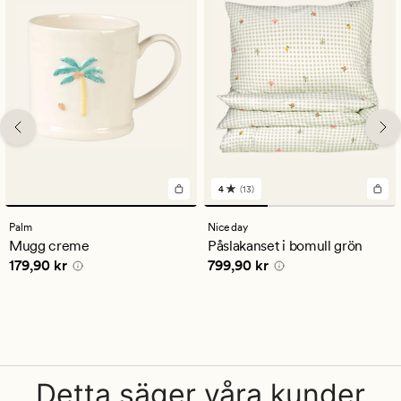
4
(13)
13
omdömen
med
Palm
Nice day
ett
Mugg creme
Påslakanset i bomull grön
genomsnittligt
Pris
179,90 kr
Pris
799,90 kr
179,90 kr
799,90 kr
betyg
på
4
Detta säger våra kunder