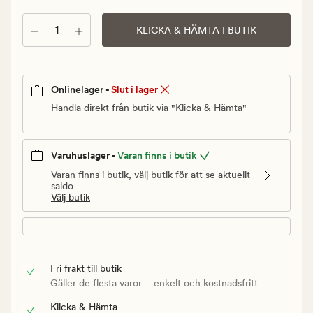
Ordinarie
pris
Antal
KLICKA & HÄMTA I BUTIK
129,90
kr
Onlinelager -
Slut i lager
Handla direkt från butik via "Klicka & Hämta"
Varuhuslager -
Varan finns i butik
Varan finns i butik, välj butik för att se aktuellt
saldo
Välj butik
Fri frakt till butik
Gäller de flesta varor – enkelt och kostnadsfritt
Klicka & Hämta