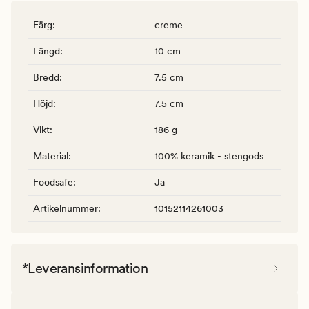
Färg
:
creme
Längd
:
10 cm
Bredd
:
7.5 cm
Höjd
:
7.5 cm
Vikt
:
186 g
Material
:
100% keramik - stengods
Foodsafe
:
Ja
Artikelnummer
:
10152114261003
*Leveransinformation