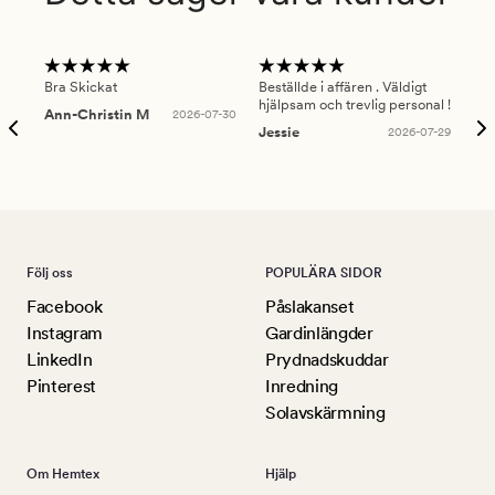
Bra Skickat
Beställde i affären . Väldigt
Smi
hjälpsam och trevlig personal !
lev
Ann-Christin M
2026-07-30
han
Jessie
2026-07-29
Lu
Följ oss
POPULÄRA SIDOR
Facebook
Påslakanset
Instagram
Gardinlängder
LinkedIn
Prydnadskuddar
Pinterest
Inredning
Solavskärmning
Om Hemtex
Hjälp