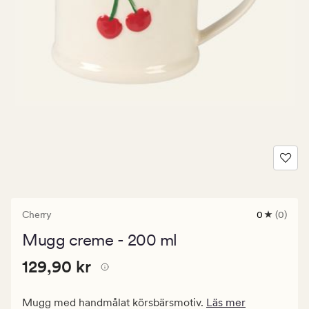
Cherry
0
(0)
0
omdömen
Mugg creme - 200 ml
med
ett
Pris
Pris
129,90 kr
genomsnitt
129,90 kr
betyg
129,90
på
kr.
0
Mugg med handmålat körsbärsmotiv.
Läs mer