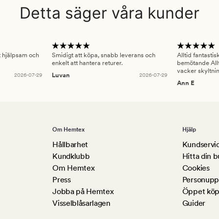
Detta säger våra kunder
gt hjälpsam och
Smidigt att köpa, snabb leverans och
Alltid fantasti
enkelt att hantera returer.
bemötande Allt
vacker skyltni
2026-07-29
Luvan
2026-07-29
Ann E
Om Hemtex
Hjälp
Hållbarhet
Kundservi
Kundklubb
Hitta din b
Om Hemtex
Cookies
Press
Personuppg
Jobba på Hemtex
Öppet köp
Visselblåsarlagen
Guider