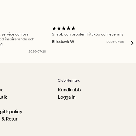
sk service och bra
Snabb och problemfritt köp och leverans
Had
id inspirerande och
fru
Elisabeth W
2026-07-25
ng
Am
2026-07-28
Club Hemtex
ce
Kundklubb
utik
Logga in
iftspolicy
 & Retur