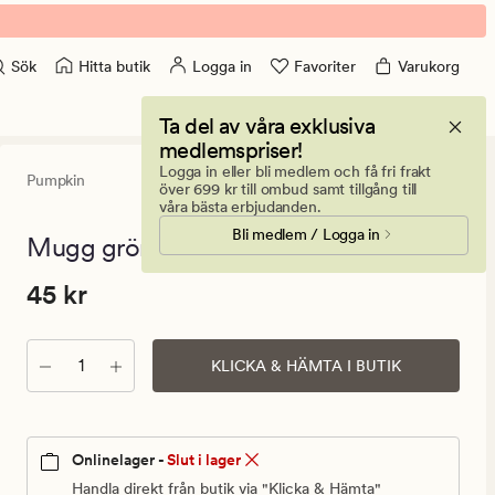
Hitta butik
Logga in
Favoriter
Varukorg
Sök
Ta del av våra exklusiva
medlemspriser!
Logga in eller bli medlem och få fri frakt
Pumpkin
0
(0)
0
över 699 kr till ombud samt tillgång till
omdömen
våra bästa erbjudanden.
med
Bli medlem / Logga in
ett
Mugg grön - 500 ml
genomsnitt
betyg
Pris
Pris
45 kr
45 kr
på
0
45
kr.
Antal
Ordinarie
KLICKA & HÄMTA I BUTIK
pris
45
kr
Onlinelager -
Slut i lager
Handla direkt från butik via "Klicka & Hämta"