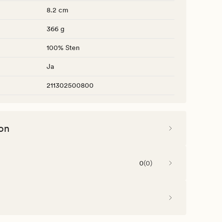
8.2 cm
366 g
100% Sten
Ja
211302500800
on
0
(
0
)