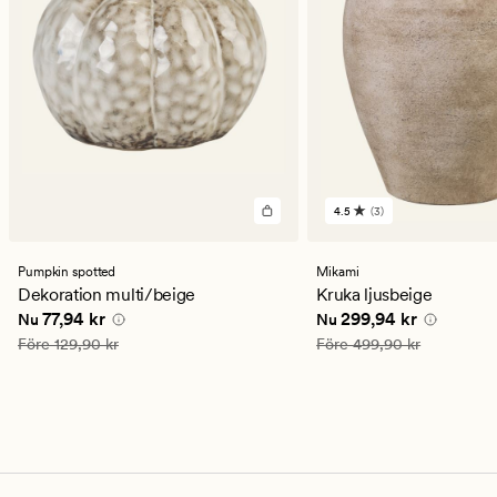
4.5
(3)
3
omdömen
med
ett
Pumpkin spotted
Mikami
genomsnittligt
Dekoration multi/beige
Kruka ljusbeige
betyg
Nuvarande pris
77,94 kr
Nuvarande pris
299,94
77,94 kr
299,94 kr
Nu
Nu
på
4.5
Ordinarie pris
129,90 kr
Ordinarie pris
499,90 kr
Före
129,90 kr
Före
499,90 kr