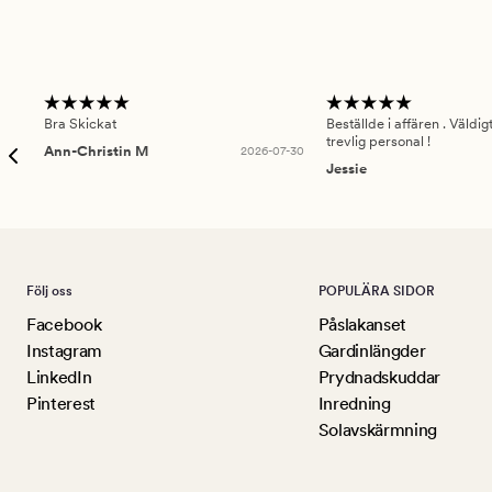
Bra Skickat
Beställde i affären . Väldi
trevlig personal !
Ann-Christin M
2026-07-30
Jessie
Följ oss
POPULÄRA SIDOR
Facebook
Påslakanset
Instagram
Gardinlängder
LinkedIn
Prydnadskuddar
Pinterest
Inredning
Solavskärmning