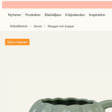
Pumpkin
Animerad
mugg
banner.
grön
Nyheter
Produkter
Bästsäljare
Erbjudanden
Inspiration
Klicka
på
Kökstillbehör
Servis
Muggar och koppar
ESCAPE
för
att
Sista chansen
pausa.