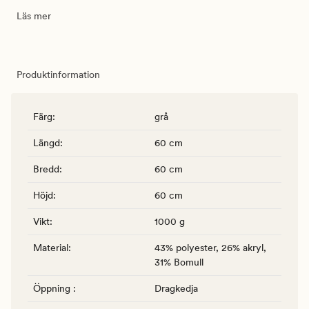
Läs mer
Produktinformation
Färg
:
grå
Längd
:
60 cm
Bredd
:
60 cm
Höjd
:
60 cm
Vikt
:
1000 g
Material
:
43% polyester, 26% akryl,
31% Bomull
Öppning
:
Dragkedja