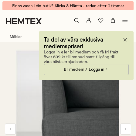
Ava
Animerad
Finns varan i din butik? Klicka & Hämta - redan efter 3 timmar
Sofföverdrag
banner.
öppen
Klicka
ände
på
vänster
ESCAPE
Möbler
Ta del av våra exklusiva
grå
för
medlemspriser!
att
Logga in eller bli medlem och få fri frakt
pausa.
över 699 kr till ombud samt tillgång till
våra bästa erbjudanden.
Bli medlem / Logga in