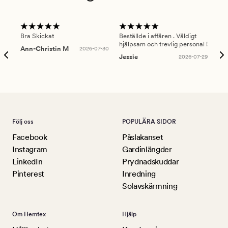
Bra Skickat
Beställde i affären . Väldigt
Smi
hjälpsam och trevlig personal !
lev
Ann-Christin M
2026-07-30
han
Jessie
2026-07-29
Lu
Följ oss
POPULÄRA SIDOR
Facebook
Påslakanset
Instagram
Gardinlängder
LinkedIn
Prydnadskuddar
Pinterest
Inredning
Solavskärmning
Om Hemtex
Hjälp