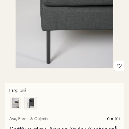
Färg
:
Grå
Ava,
Forms & Objects
0
(0)
0
omdömen