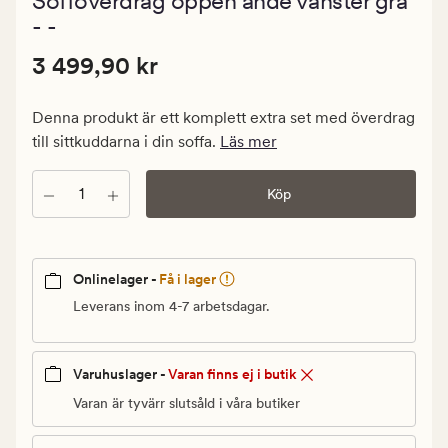
Sofföverdrag öppen ände vänster grå
med
ett
- -
genomsnitt
betyg
Pris
Pris
3 499,90 kr
3 499,90 kr
på
0
3
499,90
Denna produkt är ett komplett extra set med överdrag
kr.
till sittkuddarna i din soffa.
Läs mer
Ordinarie
pris
Antal
Köp
3
499,90
kr
Onlinelager -
Få i lager
Leverans inom 4-7 arbetsdagar.
Varuhuslager -
Varan finns ej i butik
Varan är tyvärr slutsåld i våra butiker