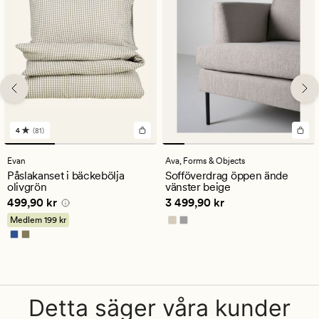
4
(81)
81
omdömen
med
Evan
Ava,
Forms & Objects
ett
Påslakanset i bäckebölja
Sofföverdrag öppen ände
genomsnittligt
olivgrön
vänster beige
betyg
Pris
499,90 kr
Pris
3 499,90 kr
499,90 kr
3 499,90 kr
på
4
Medlem
199 kr
Detta säger våra kunder