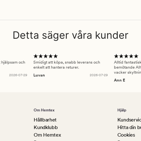
Detta säger våra kunder
gt hjälpsam och
Smidigt att köpa, snabb leverans och
Alltid fantasti
enkelt att hantera returer.
bemötande Allt
vacker skyltni
2026-07-29
Luvan
2026-07-29
Ann E
Om Hemtex
Hjälp
Hållbarhet
Kundservi
Kundklubb
Hitta din b
Om Hemtex
Cookies