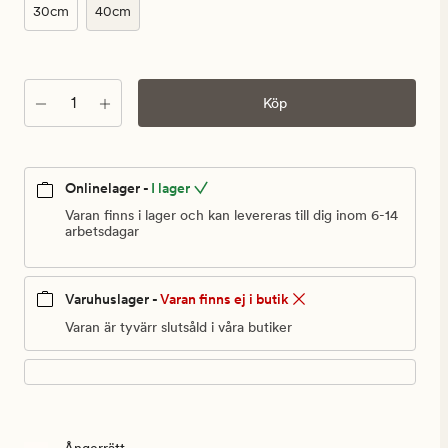
30cm
40cm
Antal
Köp
Onlinelager -
I lager
Varan finns i lager och kan levereras till dig inom 6-14
arbetsdagar
Varuhuslager -
Varan finns ej i butik
Varan är tyvärr slutsåld i våra butiker