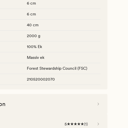
6 cm
6 cm
40 cm
2000 g
100% Ek
Massiv ek
Forest Stewardship Council (FSC)
210520002070
on
5
(
1
)