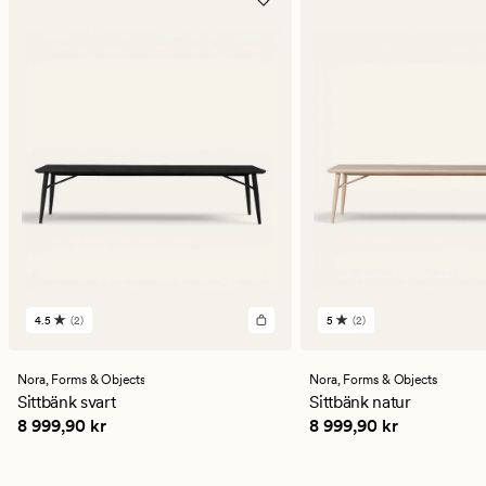
4.5
(2)
5
(2)
2
2
omdömen
omdömen
med
med
ett
ett
Nora,
Forms & Objects
Nora,
Forms & Objects
genomsnittligt
genomsnittligt
Sittbänk svart
Sittbänk natur
betyg
betyg
Pris
8 999,90 kr
Pris
8 999,90 kr
8 999,90 kr
8 999,90 kr
på
på
4.5
5