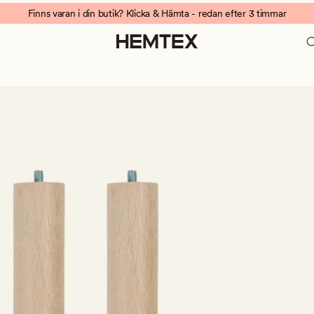
Finns varan i din butik? Klicka & Hämta - redan efter 3 timmar