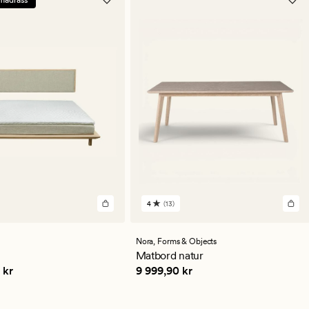
madrass
4
(13)
13
omdömen
med
ett
Nora,
Forms & Objects
genomsnittligt
Matbord natur
betyg
9,90 kr
Pris
9 999,90 kr
 kr
9 999,90 kr
på
4