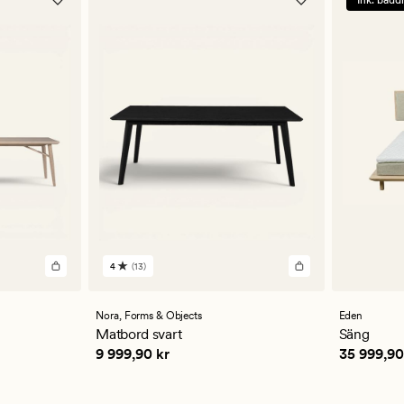
Ink. bädd
4
(13)
13
omdömen
med
ett
Nora,
Forms & Objects
Eden
genomsnittligt
Matbord svart
Säng
betyg
Pris
9 999,90 kr
Pris
35 99
9 999,90 kr
35 999,90
på
4