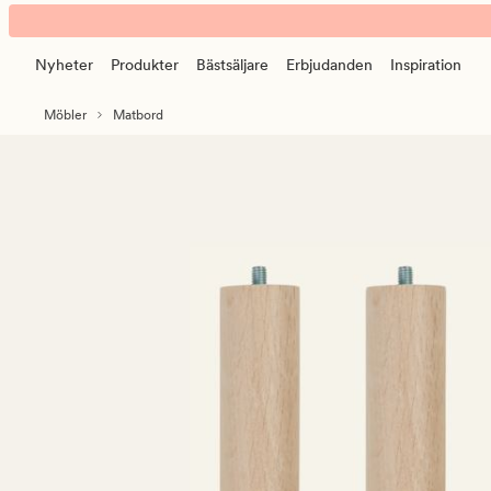
Olea
Animerad
natur
banner.
Nyheter
Produkter
Bästsäljare
Erbjudanden
Inspiration
Klicka
på
Möbler
Matbord
ESCAPE
för
att
pausa.