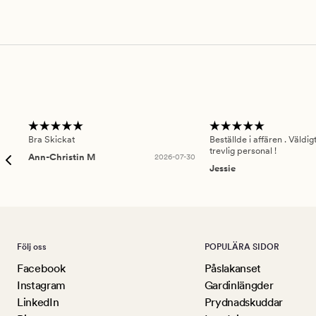
Bra Skickat
Beställde i affären . Väldi
trevlig personal !
Ann-Christin M
2026-07-30
Jessie
Följ oss
POPULÄRA SIDOR
Facebook
Påslakanset
Instagram
Gardinlängder
LinkedIn
Prydnadskuddar