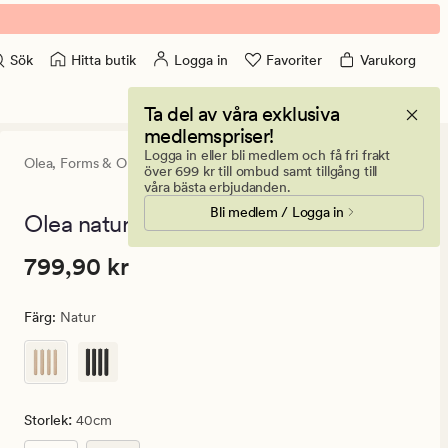
Hitta butik
Logga in
Favoriter
Varukorg
Sök
Ta del av våra exklusiva
medlemspriser!
Logga in eller bli medlem och få fri frakt
Olea,
Forms & Objects
5
(1)
1
över 699 kr till ombud samt tillgång till
omdöme
våra bästa erbjudanden.
med
Bli medlem / Logga in
ett
Olea natur - 40cm
genomsnit
betyg
Pris
Pris
799,90 kr
799,90 kr
på
5
799,90
kr.
Färg
:
Natur
Ordinarie
pris
799,90
kr
:
Storlek
40cm