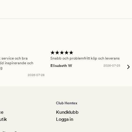
sk service och bra
Snabb och problemfritt köp och leverans
Had
id inspirerande och
fru
Elisabeth W
2026-07-25
ng
Am
2026-07-28
Club Hemtex
ce
Kundklubb
utik
Logga in