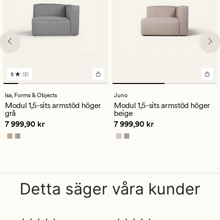
5
(3)
3
omdömen
med
Isa,
Forms & Objects
Juno
ett
Modul 1,5-sits armstöd höger
Modul 1,5-sits armstöd höger
genomsnittligt
grå
beige
betyg
Pris
7 999,90 kr
Pris
7 999,90 kr
7 999,90 kr
7 999,90 kr
på
5
Detta säger våra kunder