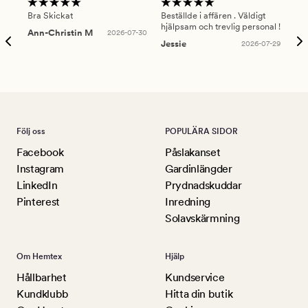
Bra Skickat
Beställde i affären . Väldigt
Smi
hjälpsam och trevlig personal !
lev
Ann-Christin M
2026-07-30
han
Jessie
2026-07-29
Lu
Följ oss
POPULÄRA SIDOR
Facebook
Påslakanset
Instagram
Gardinlängder
LinkedIn
Prydnadskuddar
Pinterest
Inredning
Solavskärmning
Om Hemtex
Hjälp
Hållbarhet
Kundservice
Kundklubb
Hitta din butik