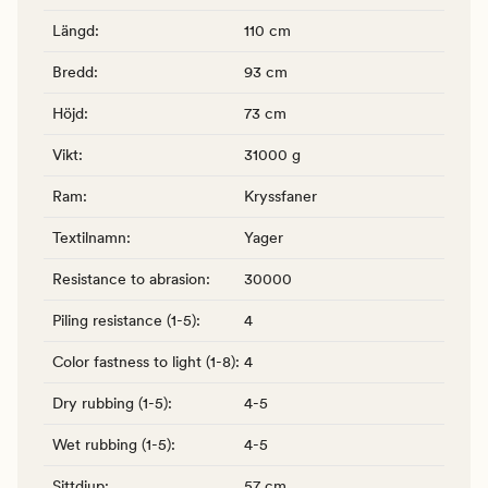
Längd
:
110 cm
Bredd
:
93 cm
Höjd
:
73 cm
Vikt
:
31000 g
Ram
:
Kryssfaner
Textilnamn
:
Yager
Resistance to abrasion
:
30000
Piling resistance (1-5)
:
4
Color fastness to light (1-8)
:
4
Dry rubbing (1-5)
:
4-5
Wet rubbing (1-5)
:
4-5
Sittdjup
:
57 cm