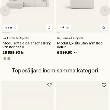
4.5
(7)
4
(5)
7
5
omdömen
omdömen
med
med
Isa,
Forms & Objects
Isa,
Forms & Objects
ett
ett
Modulsoffa 3 delar schäslong
Modul 1,5-sits utan armstöd
genomsnittligt
genomsnittligt
vänster natur
natur
betyg
betyg
Pris
26 999,90 kr
Pris
6 999,90 kr
26 999,90 kr
6 999,90 kr
på
på
4.5
4
Toppsäljare inom samma kategori