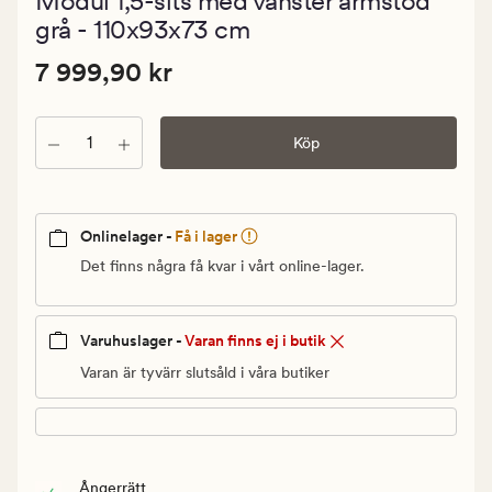
Modul 1,5-sits med vänster armstöd
med
ett
grå - 110x93x73 cm
genomsnitt
betyg
Pris
Pris
7 999,90 kr
7 999,90 kr
på
5
7
999,90
Antal
kr.
Köp
Ordinarie
pris
7
Onlinelager -
Få i lager
999,90
Det finns några få kvar i vårt online-lager.
kr
Varuhuslager -
Varan finns ej i butik
Varan är tyvärr slutsåld i våra butiker
Ångerrätt