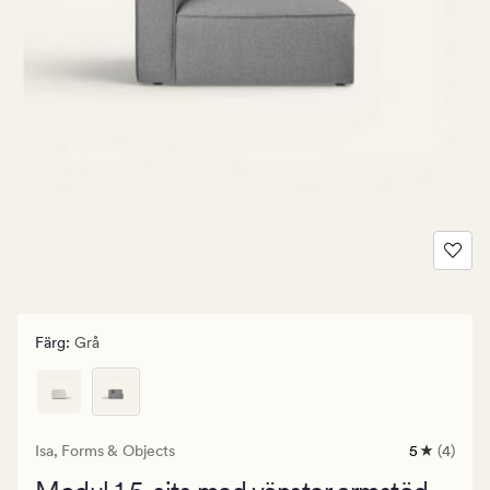
Färg
:
Grå
Isa,
Forms & Objects
5
(4)
4
omdömen