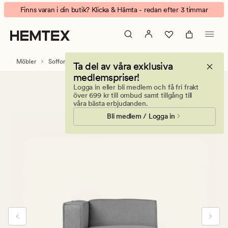
Isa
Animerad
Finns varan i din butik? Klicka & Hämta - redan efter 3 timmar
Modul
banner.
1,5-
Klicka
sits
på
med
ESCAPE
Möbler
Soffor
Modulsoffor
Ta del av våra exklusiva
vänster
för
medlemspriser!
armstöd
att
Logga in eller bli medlem och få fri frakt
grå
pausa.
över 699 kr till ombud samt tillgång till
våra bästa erbjudanden.
Bli medlem / Logga in