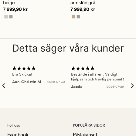
beige
armstöd grå
betyg
Pris
7 999,90 kr
Pris
7 999,90 kr
7 999,90 kr
7 999,90 kr
på
5
Detta säger våra kunder
Bra Skickat
Beställde i affären . Väldigt
Smi
hjälpsam och trevlig personal !
lev
Ann-Christin M
2026-07-30
han
Jessie
2026-07-29
Lu
Följ oss
POPULÄRA SIDOR
Facebook
Påslakanset