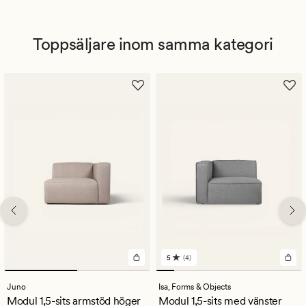
Toppsäljare inom samma kategori
5
(4)
4
omdömen
med
Juno
Isa,
Forms & Objects
ett
Modul 1,5-sits armstöd höger
Modul 1,5-sits med vänster
genomsnittligt