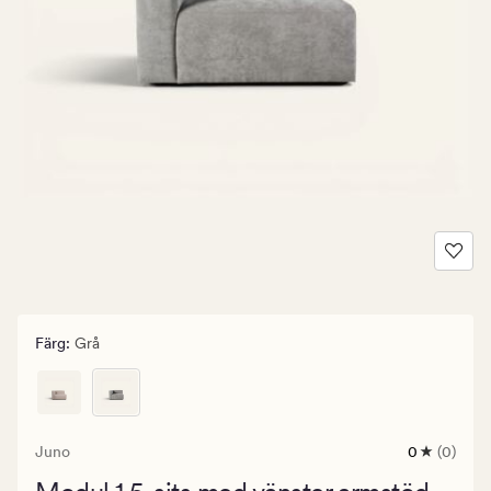
Färg
:
Grå
Juno
0
(0)
0
omdömen