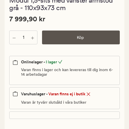
Modul 1,5-sits med vänster armstöd
med
ett
grå - 110x93x73 cm
genomsnitt
betyg
Pris
Pris
7 999,90 kr
7 999,90 kr
på
0
7
999,90
Antal
kr.
Köp
Ordinarie
pris
7
Onlinelager -
I lager
999,90
Varan finns i lager och kan levereras till dig inom 6-
kr
14 arbetsdagar
Varuhuslager -
Varan finns ej i butik
Varan är tyvärr slutsåld i våra butiker