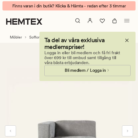
Juno
Animerad
Finns varan i din butik? Klicka & Hämta - redan efter 3 timmar
Modul
banner.
1,5-
Klicka
sits
på
med
ESCAPE
Möbler
Soffor
Modulsoffor
Modulsoffa Juno
Ta del av våra exklusiva
vänster
för
medlemspriser!
armstöd
att
Logga in eller bli medlem och få fri frakt
grå
pausa.
över 699 kr till ombud samt tillgång till
våra bästa erbjudanden.
Bli medlem / Logga in