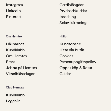
Instagram
Gardinlängder
LinkedIn
Prydnadskuddar
Pinterest
Inredning
Solavskärmning
Om Hemtex
Hjälp
Hållbarhet
Kundservice
Kundklubb
Hitta din butik
Om Hemtex
Cookies
Press
Personuppgiftspolicy
Jobba på Hemtex
Öppet köp & Retur
Visselblåsarlagen
Guider
Club Hemtex
Kundklubb
Logga in