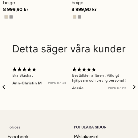
beige
beige
betyg
Pris
8 999,90 kr
Pris
8 999,90 kr
8 999,90 kr
8 999,90 kr
på
5
Detta säger våra kunder
Bra Skickat
Beställde i affären . Väldigt
Smi
hjälpsam och trevlig personal !
lev
Ann-Christin M
2026-07-30
han
Jessie
2026-07-29
Lu
Följ oss
POPULÄRA SIDOR
Facebook
Påslakanset