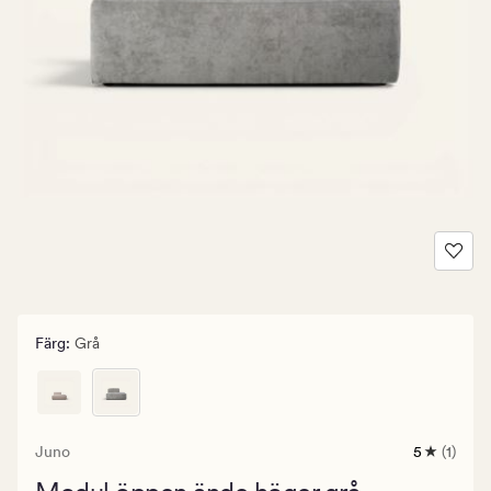
Färg
:
Grå
Juno
5
(1)
1
omdöme