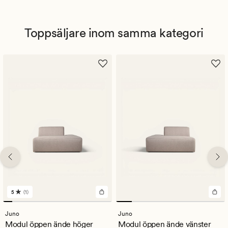
Toppsäljare inom samma kategori
5
(1)
1
omdömen
med
Juno
Juno
ett
Modul öppen ände höger
Modul öppen ände vänster
genomsnittligt