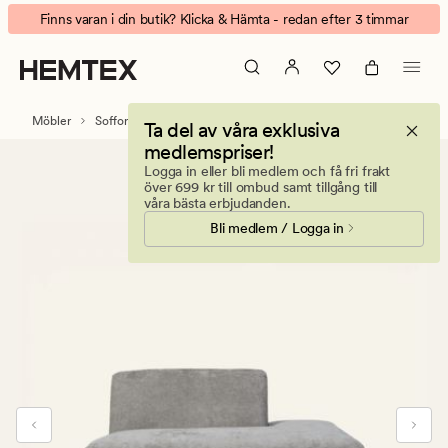
Juno
Animerad
Finns varan i din butik? Klicka & Hämta - redan efter 3 timmar
modul
banner.
öppen
Klicka
ände
på
Höger
ESCAPE
Möbler
Soffor
Modulsoffor
Modulsoffa Juno
Ta del av våra exklusiva
grå
för
medlemspriser!
att
Logga in eller bli medlem och få fri frakt
pausa.
över 699 kr till ombud samt tillgång till
våra bästa erbjudanden.
Bli medlem / Logga in