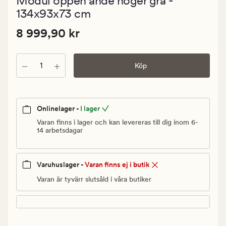
Modul öppen ände höger grå -
med
ett
134x93x73 cm
genomsnit
betyg
Pris
Pris
8 999,90 kr
8 999,90 kr
på
5
8
999,90
Antal
kr.
Köp
Ordinarie
pris
8
Onlinelager -
I lager
999,90
Varan finns i lager och kan levereras till dig inom 6-
kr
14 arbetsdagar
Varuhuslager -
Varan finns ej i butik
Varan är tyvärr slutsåld i våra butiker