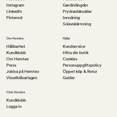
Instagram
Gardinlängder
LinkedIn
Prydnadskuddar
Pinterest
Inredning
Solavskärmning
Om Hemtex
Hjälp
Hållbarhet
Kundservice
Kundklubb
Hitta din butik
Om Hemtex
Cookies
Press
Personuppgiftspolicy
Jobba på Hemtex
Öppet köp & Retur
Visselblåsarlagen
Guider
Club Hemtex
Kundklubb
Logga in