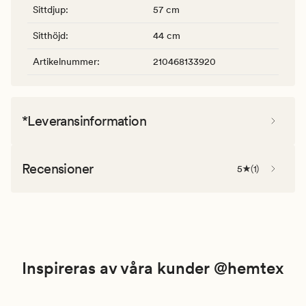
Sittdjup
:
57 cm
Sitthöjd
:
44 cm
Artikelnummer
:
210468133920
*Leveransinformation
Recensioner
5
(
1
)
Inspireras av våra kunder @hemtex