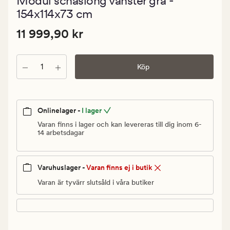
Modul schäslong vänster grå -
med
ett
154x114x73 cm
genomsnit
betyg
Pris
Pris
11 999,90 kr
11 999,90 kr
på
5
11
999,90
Antal
kr.
Köp
Ordinarie
pris
11
Onlinelager -
I lager
999,90
Varan finns i lager och kan levereras till dig inom 6-
kr
14 arbetsdagar
Varuhuslager -
Varan finns ej i butik
Varan är tyvärr slutsåld i våra butiker