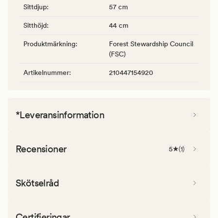
Sittdjup
:
57 cm
Sitthöjd
:
44 cm
Produktmärkning
:
Forest Stewardship Council
(FSC)
Artikelnummer
:
210447154920
*Leveransinformation
Recensioner
5
(
1
)
Skötselråd
Certifieringar