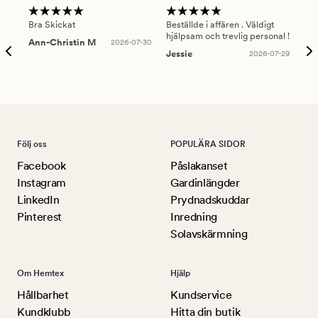
Bra Skickat
Beställde i affären . Väldigt
Smi
hjälpsam och trevlig personal !
lev
Ann-Christin M
2026-07-30
han
Jessie
2026-07-29
Lu
Följ oss
POPULÄRA SIDOR
Facebook
Påslakanset
Instagram
Gardinlängder
LinkedIn
Prydnadskuddar
Pinterest
Inredning
Solavskärmning
Om Hemtex
Hjälp
Hållbarhet
Kundservice
Kundklubb
Hitta din butik