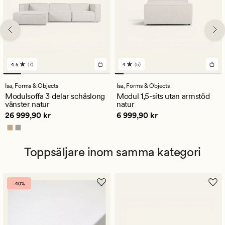
4.5
(7)
4
(5)
7
5
omdömen
omdömen
med
med
Isa,
Forms & Objects
Isa,
Forms & Objects
ett
ett
Modulsoffa 3 delar schäslong
Modul 1,5-sits utan armstöd
genomsnittligt
genomsnittligt
vänster natur
natur
betyg
betyg
Pris
26 999,90 kr
Pris
6 999,90 kr
26 999,90 kr
6 999,90 kr
på
på
4.5
4
Toppsäljare inom samma kategori
-40%