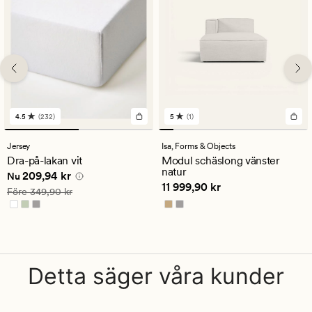
4.5
(232)
5
(1)
232
1
omdömen
omdömen
med
med
Jersey
Isa,
Forms & Objects
ett
ett
Dra-på-lakan vit
Modul schäslong vänster
genomsnittligt
genomsnittligt
natur
Nuvarande pris
209,94 kr
209,94 kr
betyg
betyg
Nu
Pris
11 999,90 kr
11 999,90 kr
på
på
Ordinarie pris
349,90 kr
Före
349,90 kr
4.5
5
Detta säger våra kunder