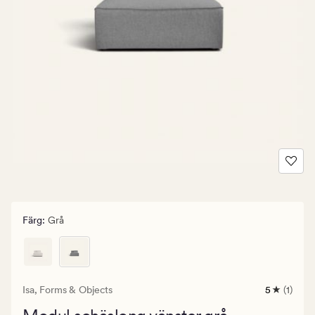
Färg
:
Grå
Isa,
Forms & Objects
5
(1)
1
omdöme