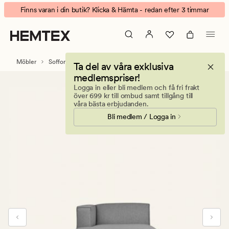
Isa
Animerad
Finns varan i din butik? Klicka & Hämta - redan efter 3 timmar
modul
banner.
schäslong
Klicka
vänster
på
grå
ESCAPE
Möbler
Soffor
Modulsoffor
Modulsoffa Isa
Ta del av våra exklusiva
för
medlemspriser!
att
Logga in eller bli medlem och få fri frakt
pausa.
över 699 kr till ombud samt tillgång till
våra bästa erbjudanden.
Bli medlem / Logga in