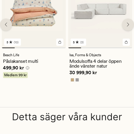
5
(10)
5
(3)
10
3
omdömen
omdömen
med
med
Beach Life
Isa,
Forms & Objects
ett
ett
Påslakanset multi
Modulsoffa 4 delar öppen
genomsnittligt
genomsnittligt
ände vänster natur
Pris
499,90 kr
499,90 kr
betyg
betyg
Pris
30 999,90 kr
30 999,90 kr
på
på
Medlem
99 kr
5
5
Detta säger våra kunder