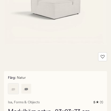
Färg
:
Natur
Isa,
Forms & Objects
5
(1)
1
omdöme