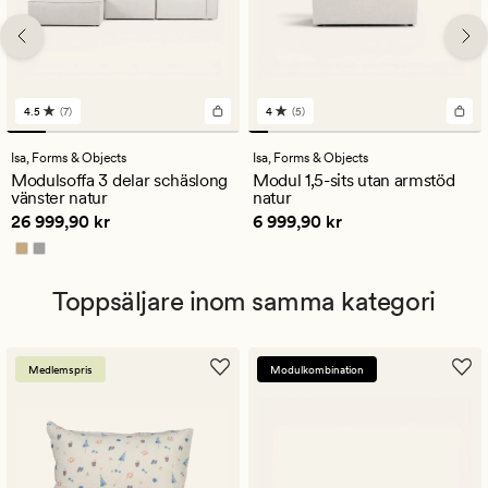
4.5
(7)
4
(5)
7
5
omdömen
omdömen
med
med
Isa,
Forms & Objects
Isa,
Forms & Objects
ett
ett
Modulsoffa 3 delar schäslong
Modul 1,5-sits utan armstöd
genomsnittligt
genomsnittligt
vänster natur
natur
betyg
betyg
Pris
26 999,90 kr
Pris
6 999,90 kr
26 999,90 kr
6 999,90 kr
på
på
4.5
4
Toppsäljare inom samma kategori
Medlemspris
Modulkombination