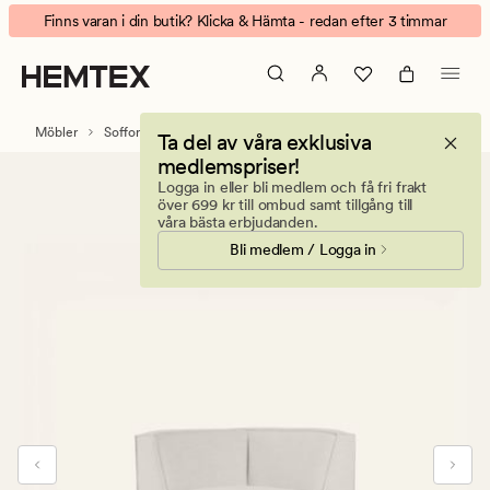
Isa
Animerad
Finns varan i din butik? Klicka & Hämta - redan efter 3 timmar
modulhörn
banner.
natur
Klicka
på
ESCAPE
Möbler
Soffor
Modulsoffor
Modulsoffa Isa
Ta del av våra exklusiva
för
medlemspriser!
att
Logga in eller bli medlem och få fri frakt
pausa.
över 699 kr till ombud samt tillgång till
våra bästa erbjudanden.
Bli medlem / Logga in