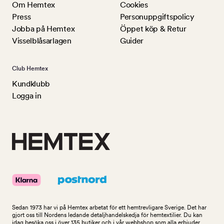
Om Hemtex
Cookies
Press
Personuppgiftspolicy
Jobba på Hemtex
Öppet köp & Retur
Visselblåsarlagen
Guider
Club Hemtex
Kundklubb
Logga in
Sedan 1973 har vi på Hemtex arbetat för ett hemtrevligare Sverige. Det har
gjort oss till Nordens ledande detaljhandelskedja för hemtextilier. Du kan
idag besöka oss i över 135 butiker och i vår webbshop som alla erbjuder