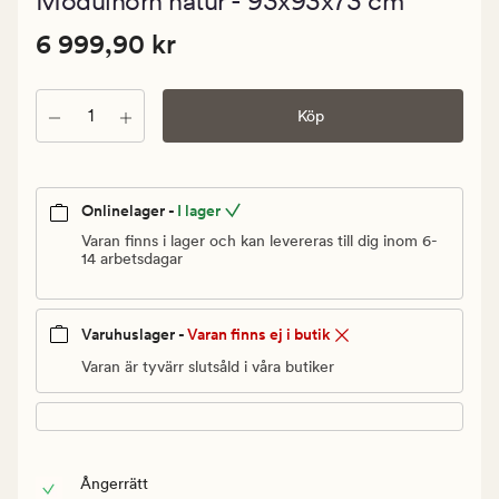
Modulhörn natur - 93x93x73 cm
med
ett
Pris
Pris
6 999,90 kr
genomsnit
6 999,90 kr
betyg
6
på
999,90
5
Antal
kr.
Köp
Ordinarie
pris
6
Onlinelager -
I lager
999,90
Varan finns i lager och kan levereras till dig inom 6-
kr
14 arbetsdagar
Varuhuslager -
Varan finns ej i butik
Varan är tyvärr slutsåld i våra butiker
Ångerrätt