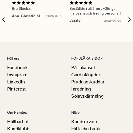
Bra Skickat
Beställde i affären . Väldigt
Smi
hjälpsam och trevlig personal !
lev
Ann-Christin M
2026-07-30
han
Jessie
2026-07-29
Lu
Följ oss
POPULÄRA SIDOR
Facebook
Påslakanset
Instagram
Gardinlängder
LinkedIn
Prydnadskuddar
Pinterest
Inredning
Solavskärmning
Om Hemtex
Hjälp
Hållbarhet
Kundservice
Kundklubb
Hitta din butik