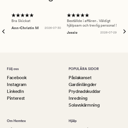
Bra Skickat
Beställde i affären . Väldigt
Smi
hjälpsam och trevlig personal !
lev
Ann-Christin M
2026-07-30
han
Jessie
2026-07-29
Lu
Följ oss
POPULÄRA SIDOR
Facebook
Påslakanset
Instagram
Gardinlängder
LinkedIn
Prydnadskuddar
Pinterest
Inredning
Solavskärmning
Om Hemtex
Hjälp