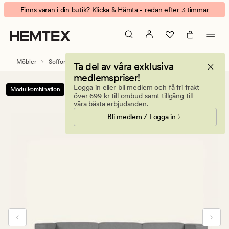
Isa
Animerad
Finns varan i din butik? Klicka & Hämta - redan efter 3 timmar
modulsoffa
banner.
3
Klicka
delar
på
schäslong
ESCAPE
Möbler
Soffor
Modulsoffor
Modulsoffa Isa
Ta del av våra exklusiva
vänster
för
medlemspriser!
grå
att
Logga in eller bli medlem och få fri frakt
Modulkombination
pausa.
över 699 kr till ombud samt tillgång till
våra bästa erbjudanden.
Bli medlem / Logga in