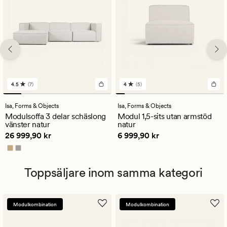
4.5
(7)
4
(5)
7
5
omdömen
omdömen
med
med
Isa,
Forms & Objects
Isa,
Forms & Objects
ett
ett
Modulsoffa 3 delar schäslong
Modul 1,5-sits utan armstöd
genomsnittligt
genomsnittligt
vänster natur
natur
betyg
betyg
Pris
26 999,90 kr
Pris
6 999,90 kr
26 999,90 kr
6 999,90 kr
på
på
4.5
4
Toppsäljare inom samma kategori
Modulkombination
Modulkombination