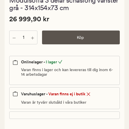
Modulsoffa 3 delar schäslong vänster
med
ett
grå - 314x154x73 cm
genomsnittl
betyg
Pris
Pris
26 999,90 kr
26 999,90 kr
på
4.5
26
999,90
Antal
kr.
Köp
Ordinarie
pris
26
Onlinelager -
I lager
999,90
Varan finns i lager och kan levereras till dig inom 6-
kr
14 arbetsdagar
Varuhuslager -
Varan finns ej i butik
Varan är tyvärr slutsåld i våra butiker