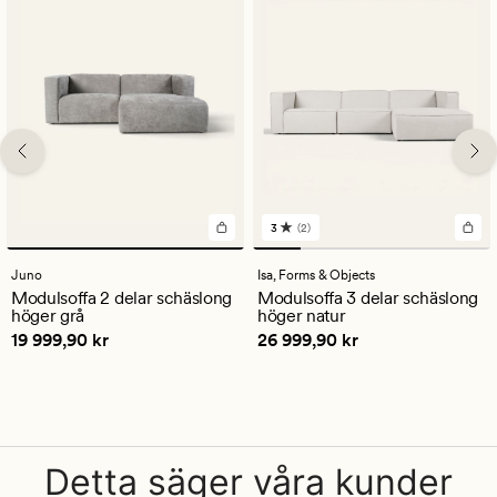
3
(2)
2
omdömen
med
Juno
Isa,
Forms & Objects
ett
Modulsoffa 2 delar schäslong
Modulsoffa 3 delar schäslong
genomsnittligt
höger grå
höger natur
betyg
Pris
19 999,90 kr
Pris
26 999,90 kr
19 999,90 kr
26 999,90 kr
på
3
Detta säger våra kunder