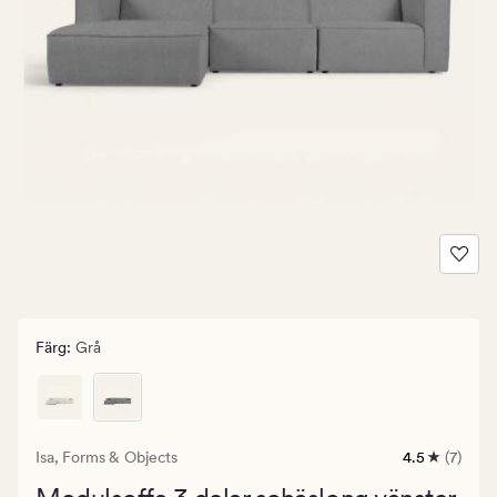
Färg
:
Grå
Isa,
Forms & Objects
4.5
(7)
7
omdömen