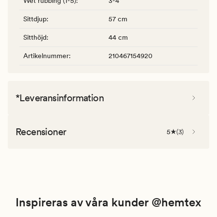
Wet rubbing (1-5)
:
3-4
Sittdjup
:
57 cm
Sitthöjd
:
44 cm
Artikelnummer
:
210467154920
*Leveransinformation
Recensioner
5
(
3
)
Inspireras av våra kunder @hemtex