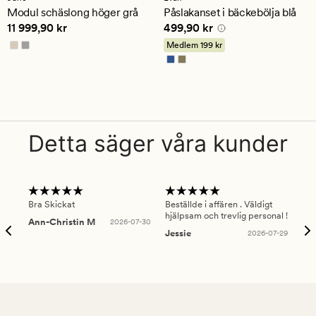
ett
ett
Modul schäslong höger grå
Påslakanset i bäckebölja blå
genomsnittligt
genomsnittligt
Pris
11 999,90 kr
Pris
499,90 kr
11 999,90 kr
499,90 kr
betyg
betyg
på
på
Medlem
199 kr
5
4
Detta säger våra kunder
Bra Skickat
Beställde i affären . Väldigt
Smi
hjälpsam och trevlig personal !
lev
Ann-Christin M
2026-07-30
han
Jessie
2026-07-29
Lu