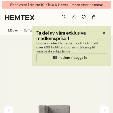
Juno
Animerad
Finns varan i din butik? Klicka & Hämta - redan efter 3 timmar
modul
banner.
schäslong
Klicka
vänster
på
grå
ESCAPE
Möbler
Soffor
Modulsoffor
Modulsoffa Juno
Ta del av våra exklusiva
för
medlemspriser!
att
Logga in eller bli medlem och få fri frakt
pausa.
över 699 kr till ombud samt tillgång till
våra bästa erbjudanden.
Bli medlem / Logga in