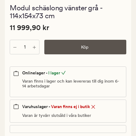
omdömen
Modul schäslong vänster grå -
med
ett
114x154x73 cm
genomsnitt
betyg
Pris
Pris
11 999,90 kr
11 999,90 kr
på
5
11
999,90
Antal
kr.
Köp
Ordinarie
pris
11
Onlinelager -
I lager
999,90
Varan finns i lager och kan levereras till dig inom 6-
kr
14 arbetsdagar
Varuhuslager -
Varan finns ej i butik
Varan är tyvärr slutsåld i våra butiker