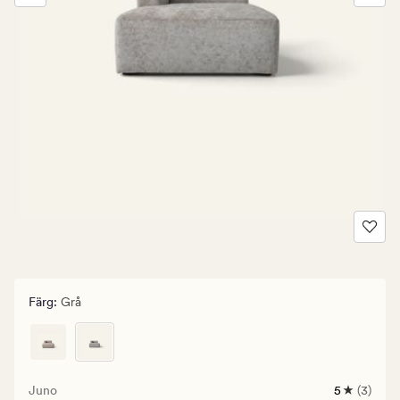
Färg
:
Grå
Juno
5
(3)
3