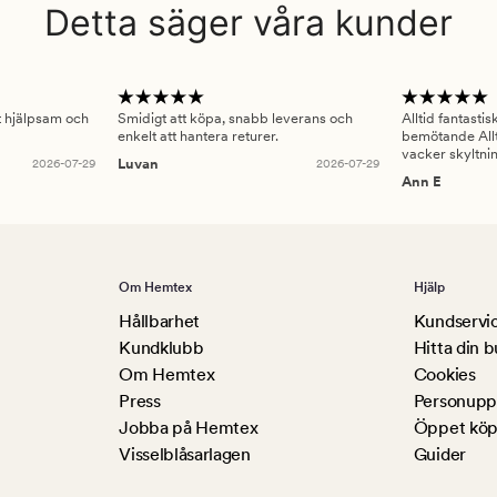
Detta säger våra kunder
gt hjälpsam och
Smidigt att köpa, snabb leverans och
Alltid fantasti
enkelt att hantera returer.
bemötande Allt
vacker skyltni
2026-07-29
Luvan
2026-07-29
Ann E
Om Hemtex
Hjälp
Hållbarhet
Kundservi
Kundklubb
Hitta din b
Om Hemtex
Cookies
Press
Personuppg
Jobba på Hemtex
Öppet köp
Visselblåsarlagen
Guider