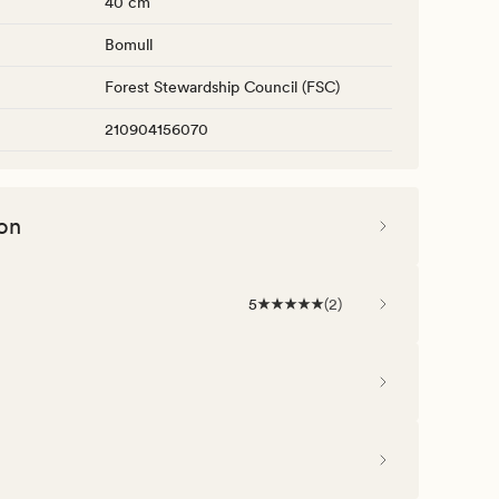
40 cm
Bomull
Forest Stewardship Council (FSC)
210904156070
on
5
(
2
)