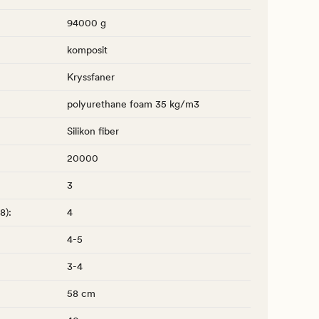
94000 g
komposit
Kryssfaner
polyurethane foam 35 kg/m3
Silikon fiber
20000
3
-8)
:
4
4-5
3-4
58 cm