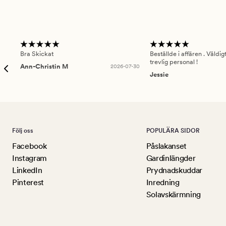
Bra Skickat
Beställde i affären . Väldi
trevlig personal !
Ann-Christin M
2026-07-30
Jessie
Följ oss
POPULÄRA SIDOR
Facebook
Påslakanset
Instagram
Gardinlängder
LinkedIn
Prydnadskuddar
Pinterest
Inredning
Solavskärmning