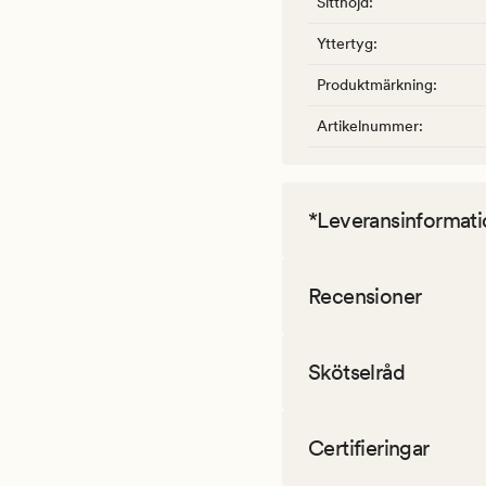
Sitthöjd
:
Yttertyg
:
Produktmärkning
:
Artikelnummer
:
*Leveransinformati
Recensioner
Skötselråd
Certifieringar