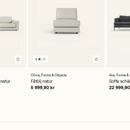
5
(7)
7
omdömen
med
ett
Olivia,
Forms & Objects
Ava,
Forms & 
genomsnittligt
 natur
Fåtölj natur
Soffa schä
betyg
Pris
5 999,90 kr
Pris
22 99
5 999,90 kr
22 999,90
på
5