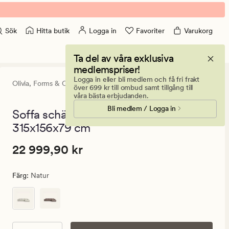
Hitta butik
Logga in
Favoriter
Varukorg
Sök
Ta del av våra exklusiva
medlemspriser!
Logga in eller bli medlem och få fri frakt
Olivia,
Forms & Objects
5
(2)
2
över 699 kr till ombud samt tillgång till
omdömen
våra bästa erbjudanden.
med
Bli medlem / Logga in
ett
Soffa schäslong höger natur -
genomsnitt
315x156x79 cm
betyg
på
5
Pris
Pris
22 999,90 kr
22 999,90 kr
22
999,90
Färg
:
Natur
kr.
Ordinarie
pris
22