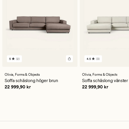
5
(2)
4.5
(3)
2
3
omdömen
omdömen
med
med
ett
ett
Olivia,
Forms & Objects
Olivia,
Forms & Objects
genomsnittligt
genomsnittligt
Soffa schäslong höger brun
Soffa schäslong vänster
betyg
betyg
Pris
22 999,90 kr
Pris
22 999,90 kr
22 999,90 kr
22 999,90 kr
på
på
5
4.5