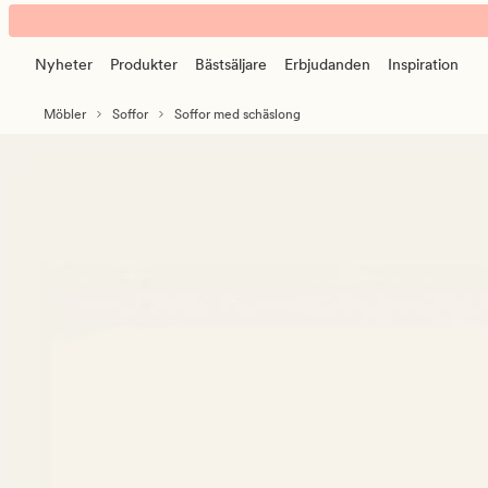
Olivia
Animerad
soffa
banner.
schäslong
Nyheter
Produkter
Bästsäljare
Erbjudanden
Inspiration
Klicka
höger
på
natur
Möbler
Soffor
Soffor med schäslong
ESCAPE
för
att
pausa.