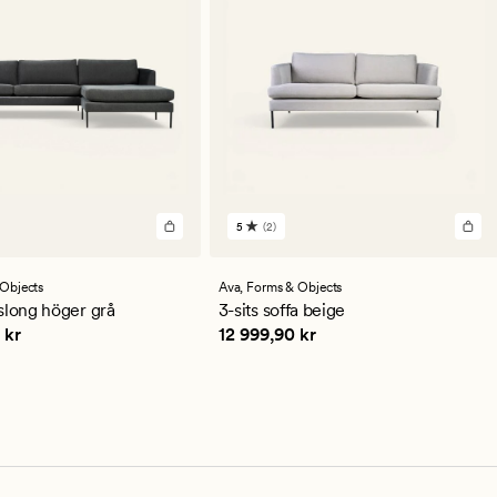
5
(2)
2
omdömen
med
ett
Objects
Ava,
Forms & Objects
genomsnittligt
slong höger grå
3-sits soffa beige
betyg
9,90 kr
Pris
12 999,90 kr
 kr
12 999,90 kr
på
5