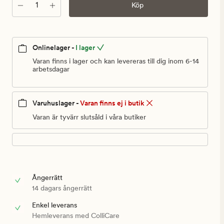
999,90
Antal
Köp
kr
Onlinelager -
I lager
Varan finns i lager och kan levereras till dig inom 6-14
arbetsdagar
Varuhuslager -
Varan finns ej i butik
Varan är tyvärr slutsåld i våra butiker
Ångerrätt
14 dagars ångerrätt
Enkel leverans
Hemleverans med ColliCare