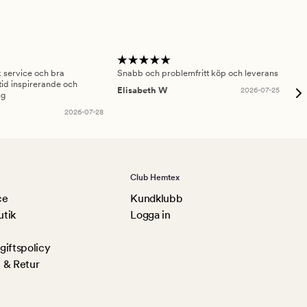
sk service och bra
Snabb och problemfritt köp och leverans
Had
id inspirerande och
fru
Elisabeth W
2026-07-25
ng
Am
2026-07-28
Club Hemtex
ce
Kundklubb
utik
Logga in
iftspolicy
 & Retur