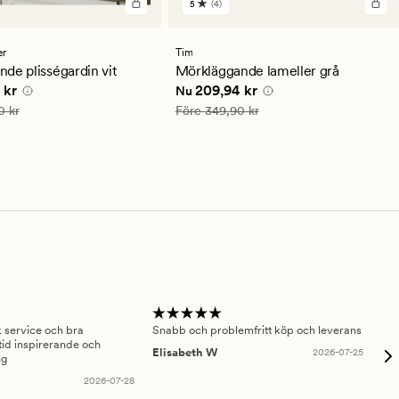
5
(4)
4
en
omdömen
med
ett
er
Tim
ittligt
genomsnittligt
ande plisségardin vit
Mörkläggande lameller grå
betyg
 pris
329,94 kr
Nuvarande pris
209,94 kr
 kr
209,94 kr
Nu
på
5
is
549,90 kr
Ordinarie pris
349,90 kr
0 kr
Före
349,90 kr
sk service och bra
Snabb och problemfritt köp och leverans
Had
id inspirerande och
fru
Elisabeth W
2026-07-25
ng
Am
2026-07-28