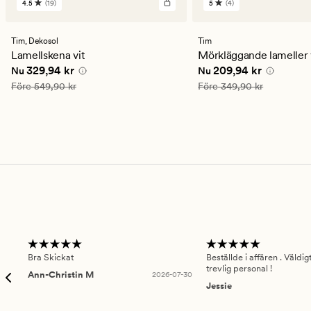
4.5
(19)
5
(4)
19
4
omdömen
omdömen
med
med
ett
ett
Tim,
Dekosol
Tim
genomsnittligt
genomsnittligt
Lamellskena vit
Mörkläggande lameller 
betyg
betyg
Nuvarande pris
329,94 kr
Nuvarande pris
209,94
329,94 kr
209,94 kr
Nu
Nu
på
på
4.5
5
Ordinarie pris
549,90 kr
Ordinarie pris
349,90 kr
Före
549,90 kr
Före
349,90 kr
Bra Skickat
Beställde i affären . Väldi
trevlig personal !
Ann-Christin M
2026-07-30
Jessie