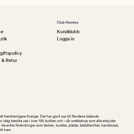
Club Hemtex
ce
Kundklubb
utik
Logga in
iftspolicy
 & Retur
tt hemtrevligare Sverige. Det har gjort oss till Nordens ledande
an idag besöka oss i över 135 butiker och i vår webbshop som alla erbjuder
 de enkla förändringar som täcken, kuddar, plädar, bäddtextilier, handdukar,
ditt hem.