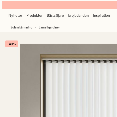
Tim
Animerad
lameller
banner.
vit
Nyheter
Produkter
Bästsäljare
Erbjudanden
Inspiration
Klicka
på
Solavskärmning
Lamellgardiner
ESCAPE
för
att
-40%
pausa.