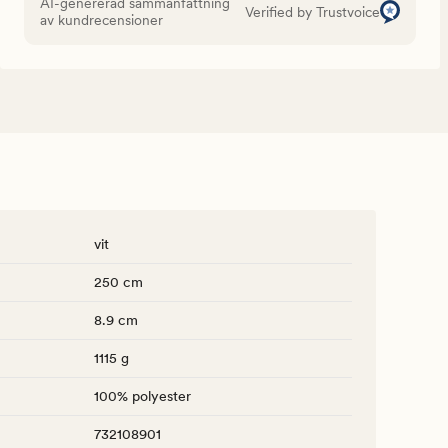
AI-genererad sammanfattning
Verified by Trustvoice
av kundrecensioner
vit
250 cm
8.9 cm
1115 g
100% polyester
732108901