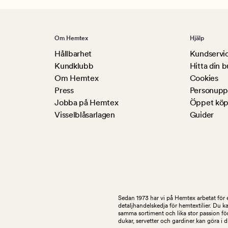
Om Hemtex
Hjälp
Hållbarhet
Kundservi
Kundklubb
Hitta din b
Om Hemtex
Cookies
Press
Personuppg
Jobba på Hemtex
Öppet köp
Visselblåsarlagen
Guider
Sedan 1973 har vi på Hemtex arbetat för e
detaljhandelskedja för hemtextilier. Du k
samma sortiment och lika stor passion för
dukar, servetter och gardiner kan göra i 