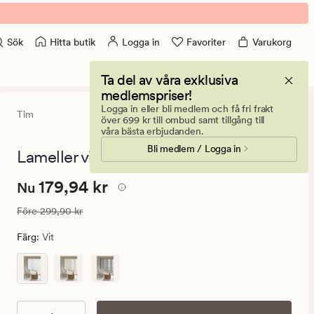
Hitta butik
Logga in
Favoriter
Varukorg
Sök
Ta del av våra exklusiva
medlemspriser!
Logga in eller bli medlem och få fri frakt
Tim
4.5
(20)
20
över 699 kr till ombud samt tillgång till
omdömen
våra bästa erbjudanden.
med
Bli medlem / Logga in
ett
Lameller vit - 8,9x250cm
genomsnittli
betyg
Nuvarande
Nuvarande pris
179,94 kr
179,94 kr
på
Nu
4.5
pris
Ordinarie pris
299,90 kr
Före
299,90 kr
179,94
kr.
Färg
:
Vit
Ordinarie
pris
299,90
kr