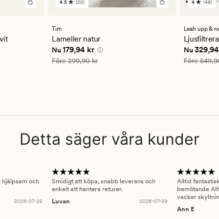
4.5
(20)
4
(46)
20
46
omdömen
omdöm
med
med
ett
ett
Tim
Leah upp & n
genomsnittligt
genomsn
vit
Lameller natur
Ljusfiltrer
betyg
betyg
 kr
Nuvarande pris
179,94 kr
Nuvarande
179,94 kr
329,94
Nu
Nu
på
på
4.5
4
Ordinarie pris
299,90 kr
Ordinarie pr
Före
299,90 kr
Före
549,9
Detta säger våra kunder
gt hjälpsam och
Smidigt att köpa, snabb leverans och
Alltid fantasti
enkelt att hantera returer.
bemötande Allt
vacker skyltni
2026-07-29
Luvan
2026-07-29
Ann E