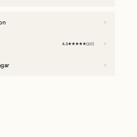
on
4.5
(
20
)
ngar