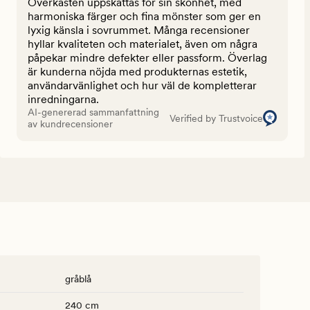
Överkasten uppskattas för sin skönhet, med
harmoniska färger och fina mönster som ger en
lyxig känsla i sovrummet. Många recensioner
hyllar kvaliteten och materialet, även om några
påpekar mindre defekter eller passform. Överlag
är kunderna nöjda med produkternas estetik,
användarvänlighet och hur väl de kompletterar
inredningarna.
AI-genererad sammanfattning
Verified by Trustvoice
av kundrecensioner
gråblå
240 cm