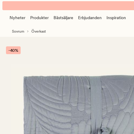
Louie
Animerad
överkast
banner.
gråblå
Nyheter
Produkter
Bästsäljare
Erbjudanden
Inspiration
Klicka
på
Sovrum
Överkast
ESCAPE
för
att
-40%
pausa.