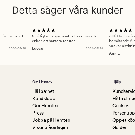
Detta säger våra kunder
gt hjälpsam och
Smidigt att köpa, snabb leverans och
Alltid fantasti
enkelt att hantera returer.
bemötande Allt
vacker skyltni
2026-07-29
Luvan
2026-07-29
Ann E
Om Hemtex
Hjälp
Hållbarhet
Kundservi
Kundklubb
Hitta din b
Om Hemtex
Cookies
Press
Personuppg
Jobba på Hemtex
Öppet köp
Visselblåsarlagen
Guider