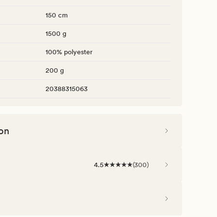
150 cm
1500 g
100% polyester
200 g
20388315063
on
4.5
(
300
)