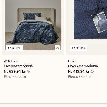
4.5
(288)
4.5
(300)
288
300
omdömen
omdömen
med
med
ett
ett
Wilhelmine
Louie
genomsnittligt
genomsnittligt
Överkast mörkblå
Överkast marinblå
betyg
betyg
Nuvarande pris
599,94 kr
Nuvarande pris
419,94
599,94 kr
419,94 kr
Nu
Nu
på
på
4.5
4.5
Ordinarie pris
999,90 kr
Ordinarie pris
699,90 kr
Före
999,90 kr
Före
699,90 kr