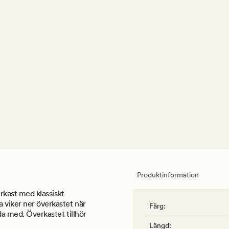
Produktinformation
erkast med klassiskt
a viker ner överkastet när
Färg
:
da med. Överkastet tillhör
Längd
: