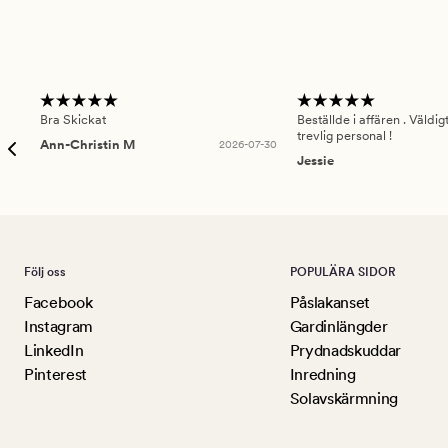
Bra Skickat
Beställde i affären . Väldi
trevlig personal !
Ann-Christin M
2026-07-30
Jessie
Följ oss
POPULÄRA SIDOR
Facebook
Påslakanset
Instagram
Gardinlängder
LinkedIn
Prydnadskuddar
Pinterest
Inredning
Solavskärmning