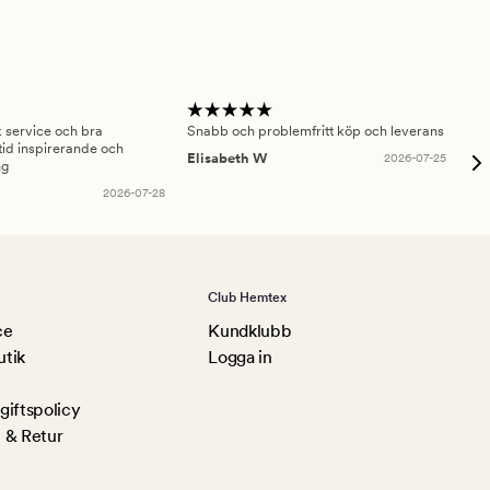
sk service och bra
Snabb och problemfritt köp och leverans
Had
id inspirerande och
fru
Elisabeth W
2026-07-25
ng
Am
2026-07-28
Club Hemtex
ce
Kundklubb
utik
Logga in
iftspolicy
 & Retur