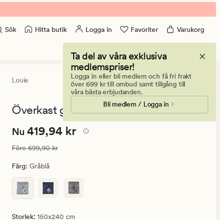
Hitta butik
Logga in
Favoriter
Varukorg
Sök
Ta del av våra exklusiva
medlemspriser!
Logga in eller bli medlem och få fri frakt
Louie
4.5
(300)
300
över 699 kr till ombud samt tillgång till
omdömen
våra bästa erbjudanden.
med
Bli medlem / Logga in
ett
Överkast gråblå - 150x240 cm
genomsnittligt
betyg
Nuvarande
Nuvarande pris
419,94 kr
419,94 kr
på
Nu
4.5
pris
Ordinarie pris
699,90 kr
Före
699,90 kr
419,94
kr.
Färg
:
Gråblå
Ordinarie
pris
699,90
kr
:
Storlek
150x240 cm