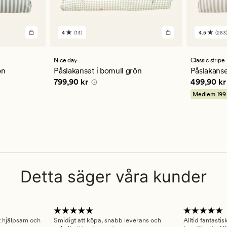
4
(13)
4.5
(283
13
283
omdömen
omdöm
med
med
ett
ett
Nice day
Classic stripe
genomsnittligt
genomsn
ön
Påslakanset i bomull grön
Påslakanse
betyg
betyg
Pris
799,90 kr
Pris
499,9
799,90 kr
499,90 kr
på
på
4
4.5
Medlem
199
Detta säger våra kunder
gt hjälpsam och
Smidigt att köpa, snabb leverans och
Alltid fantasti