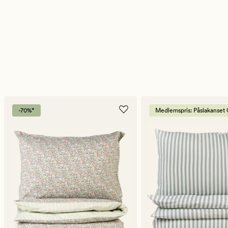
-70%*
Medlemspris: Påslakanset C