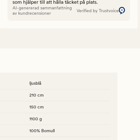
som hjälper till att hålla täcket på plats.
AI-genererad sammanfattning
Verified by Trustvoice
av kundrecensioner
ljusblå
210 cm
150 cm
1100 g
100% Bomull