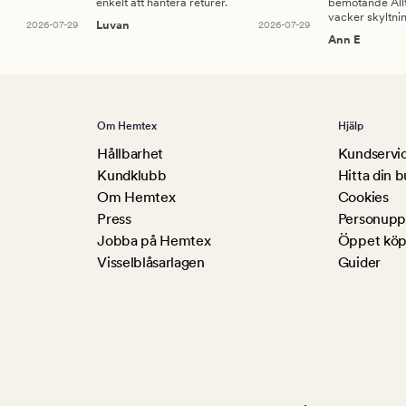
enkelt att hantera returer.
bemötande Allt
vacker skyltni
2026-07-29
Luvan
2026-07-29
Ann E
Om Hemtex
Hjälp
Hållbarhet
Kundservi
Kundklubb
Hitta din b
Om Hemtex
Cookies
Press
Personuppg
Jobba på Hemtex
Öppet köp
Visselblåsarlagen
Guider