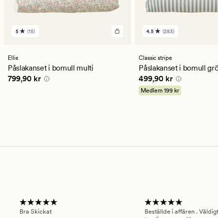
5
(15)
4.5
(283)
15
283
omdömen
omdömen
med
med
ett
ett
Ellie
Classic stripe
genomsnittligt
genomsnittligt
Påslakanset i bomull multi
Påslakanset i bomull gr
betyg
betyg
Pris
799,90 kr
Pris
499,90 kr
799,90 kr
499,90 kr
på
på
5
4.5
Medlem
199 kr
Bra Skickat
Beställde i affären . Väldi