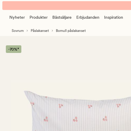
Strawberry
Animerad
stripe
banner.
påslakanset
Nyheter
Produkter
Bästsäljare
Erbjudanden
Inspiration
Klicka
i
på
bomull
Sovrum
Påslakanset
Bomull påslakanset
ESCAPE
ljusblå
för
att
-70%*
pausa.