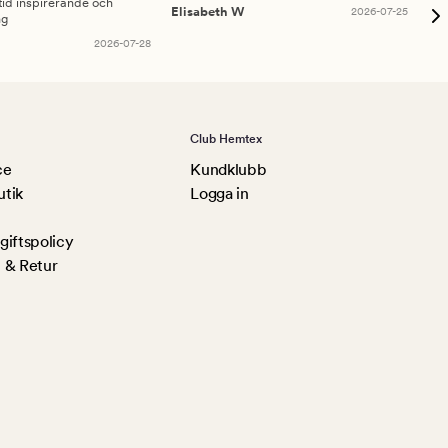
id inspirerande och
fru
Elisabeth W
2026-07-25
ng
Am
2026-07-28
Club Hemtex
ce
Kundklubb
utik
Logga in
iftspolicy
 & Retur