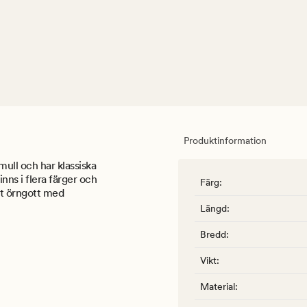
Produktinformation
mull och har klassiska
nns i flera färger och
Färg
:
tt örngott med
Längd
:
Bredd
:
Vikt
:
Material
: