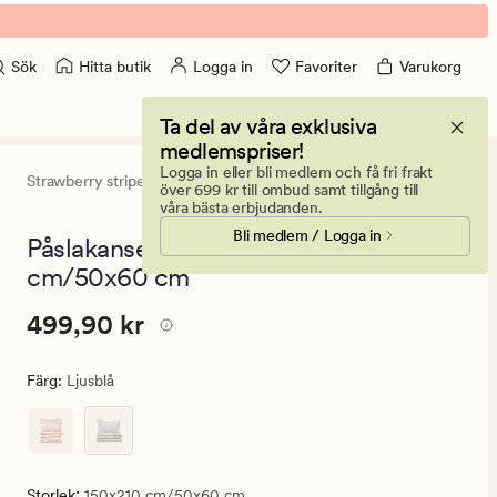
Hitta butik
Logga in
Favoriter
Varukorg
Sök
Ta del av våra exklusiva
medlemspriser!
Logga in eller bli medlem och få fri frakt
Strawberry stripe
0
(0)
0
över 699 kr till ombud samt tillgång till
omdömen
våra bästa erbjudanden.
med
Bli medlem / Logga in
ett
Påslakanset i bomull ljusblå - 150x210
genomsnitt
cm/50x60 cm
betyg
på
0
Pris
Pris
499,90 kr
499,90 kr
499,90
kr.
Färg
:
Ljusblå
Ordinarie
pris
499,90
kr
:
Storlek
150x210 cm/50x60 cm