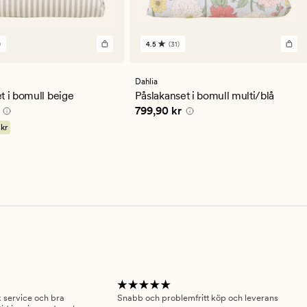
)
4.5
(31)
31
en
omdömen
med
ett
Dahlia
ittligt
genomsnittligt
t i bomull beige
Påslakanset i bomull multi/blå
betyg
0 kr
Pris
799,90 kr
799,90 kr
på
4.5
 kr
sk service och bra
Snabb och problemfritt köp och leverans
Had