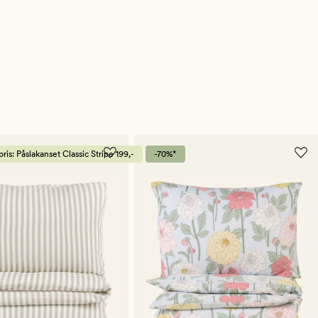
is: Påslakanset Classic Stripe 199,-
-70%*