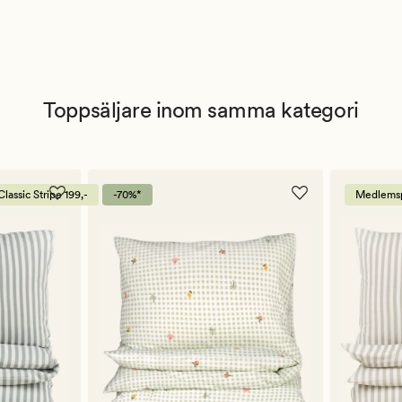
Toppsäljare inom samma kategori
lassic Stripe 199,-
-70%*
Medlemspr