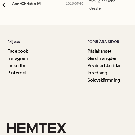
trevlig personal !
Ann-Christin M
2026-07-30
Jessie
Följ oss
POPULÄRA SIDOR
Facebook
Påslakanset
Instagram
Gardinlängder
LinkedIn
Prydnadskuddar
Pinterest
Inredning
Solavskärmning