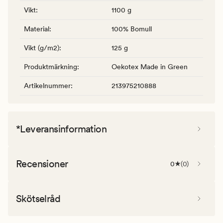
Vikt
:
1100 g
Material
:
100% Bomull
Vikt (g/m2)
:
125 g
Produktmärkning
:
Oekotex Made in Green
Artikelnummer
:
213975210888
*Leveransinformation
Recensioner
0
(
0
)
Skötselråd