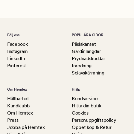
Lu
Följ oss
POPULÄRA SIDOR
Facebook
Påslakanset
Instagram
Gardinlängder
LinkedIn
Prydnadskuddar
Pinterest
Inredning
Solavskärmning
Om Hemtex
Hjälp
Hållbarhet
Kundservice
Kundklubb
Hitta din butik
Om Hemtex
Cookies
Press
Personuppgiftspolicy
Jobba på Hemtex
Öppet köp & Retur