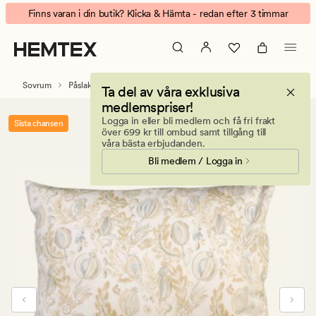
Eden
Animerad
Finns varan i din butik? Klicka & Hämta - redan efter 3 timmar
Pome
banner.
påslakanset
Klicka
multi
på
ESCAPE
Sovrum
Påslakanset
Satin påslakanset
Ta del av våra exklusiva
för
medlemspriser!
att
Logga in eller bli medlem och få fri frakt
Sista chansen
pausa.
över 699 kr till ombud samt tillgång till
våra bästa erbjudanden.
Bli medlem / Logga in