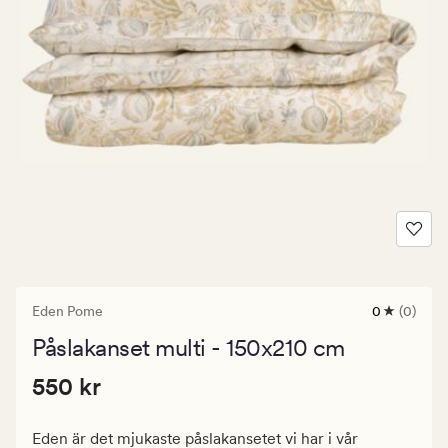
Eden Pome
0
(0)
0
omdömen
Påslakanset multi - 150x210 cm
med
ett
Pris
Pris
550 kr
genomsnitt
550 kr
betyg
550
på
kr.
0
Eden är det mjukaste påslakansetet vi har i vår