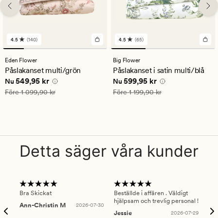
4.5
(140)
4.5
(65)
140
65
omdömen
omdömen
med
med
Eden Flower
Big Flower
ett
ett
Påslakanset multi/grön
Påslakanset i satin multi/blå
genomsnittligt
genomsnittligt
Nuvarande pris
549,95 kr
Nuvarande pris
599,95 kr
549,95 kr
599,95 kr
betyg
betyg
Nu
Nu
på
på
Ordinarie pris
1 099,90 kr
Ordinarie pris
1 199,90 kr
Före
1 099,90 kr
Före
1 199,90 kr
4.5
4.5
Detta säger våra kunder
Bra Skickat
Beställde i affären . Väldigt
Smi
hjälpsam och trevlig personal !
lev
Ann-Christin M
2026-07-30
han
Jessie
2026-07-29