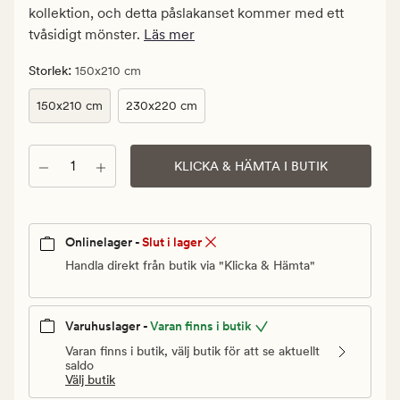
Ordinarie
kollektion, och detta påslakanset kommer med ett
pris
tvåsidigt mönster.
Läs mer
550
kr
:
Storlek
150x210 cm
150x210 cm
230x220 cm
Antal
KLICKA & HÄMTA I BUTIK
Onlinelager -
Slut i lager
Handla direkt från butik via "Klicka & Hämta"
Varuhuslager -
Varan finns i butik
Varan finns i butik, välj butik för att se aktuellt
saldo
Välj butik