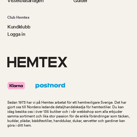
Visselblåsarlagen
Guider
Club Hemtex
Kundklubb
Logga in
Sedan 1973 har vi på Hemtex arbetat för ett hemtrevligare Sverige. Det har
gjort oss till Nordens ledande detaljhandelskedja för hemtextilier. Du kan
idag besöka oss i över 135 butiker och i vår webbshop som alla erbjuder
samma sortiment och lika stor passion för de enkla förändringar som täcken,
kuddar, plädar, bäddtextilier, handdukar, dukar, servetter och gardiner kan
göra i ditt hem.