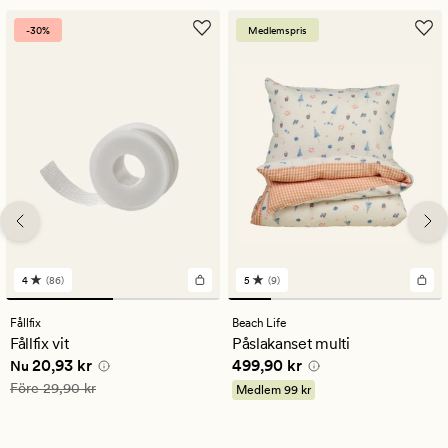
-30%
Medlemspris
4
(86)
5
(9)
86
9
omdömen
omdömen
med
med
Fållfix
Beach Life
ett
ett
Fållfix vit
Påslakanset multi
genomsnittligt
genomsnittligt
Nuvarande pris
20,93 kr
Pris
499,90 kr
20,93 kr
499,90 kr
betyg
betyg
Nu
på
på
Ordinarie pris
29,90 kr
Före
29,90 kr
Medlem
99 kr
4
5