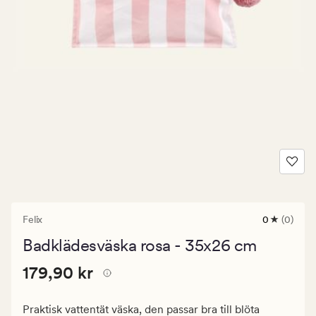
Felix
0
(0)
0
omdömen
Badklädesväska rosa - 35x26 cm
med
ett
Pris
Pris
179,90 kr
genomsnitt
179,90 kr
betyg
179,90
på
kr.
0
Praktisk vattentät väska, den passar bra till blöta