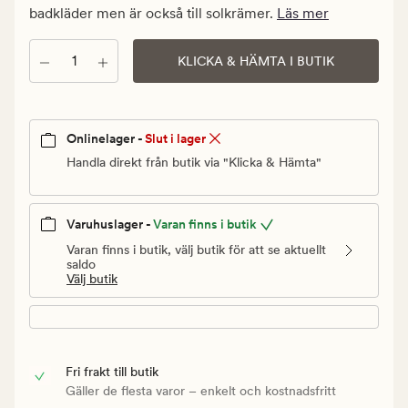
Ordinarie
badkläder men är också till solkrämer.
Läs mer
pris
179,90
Antal
KLICKA & HÄMTA I BUTIK
kr
Onlinelager -
Slut i lager
Handla direkt från butik via "Klicka & Hämta"
Varuhuslager -
Varan finns i butik
Varan finns i butik, välj butik för att se aktuellt
saldo
Välj butik
Fri frakt till butik
Gäller de flesta varor – enkelt och kostnadsfritt