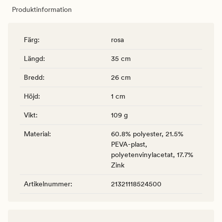
Produktinformation
Färg
:
rosa
Längd
:
35 cm
Bredd
:
26 cm
Höjd
:
1 cm
Vikt
:
109 g
Material
:
60.8% polyester, 21.5%
PEVA-plast,
polyetenvinylacetat, 17.7%
Zink
Artikelnummer
:
21321118524500