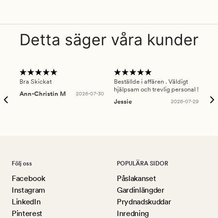
Detta säger våra kunder
Bra Skickat
Beställde i affären . Väldigt
Smi
hjälpsam och trevlig personal !
lev
Ann-Christin M
2026-07-30
han
Jessie
2026-07-29
Lu
Följ oss
POPULÄRA SIDOR
Facebook
Påslakanset
Instagram
Gardinlängder
LinkedIn
Prydnadskuddar
Pinterest
Inredning