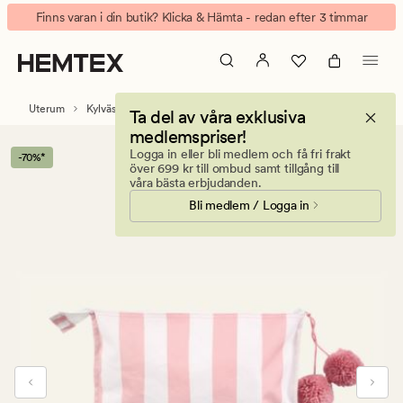
Felix
Animerad
Finns varan i din butik? Klicka & Hämta - redan efter 3 timmar
Badklädesväska
banner.
rosa
Klicka
på
ESCAPE
Uterum
Kylväskor & strandväskor
Ta del av våra exklusiva
för
medlemspriser!
att
Logga in eller bli medlem och få fri frakt
-70%*
pausa.
över 699 kr till ombud samt tillgång till
våra bästa erbjudanden.
Bli medlem / Logga in