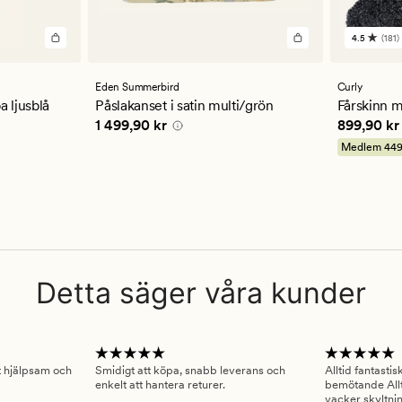
4.5
(181)
181
omdöm
med
ett
Eden Summerbird
Curly
genomsn
a ljusblå
Påslakanset i satin multi/grön
Fårskinn 
betyg
Pris
1 499,90 kr
Pris
899,9
1 499,90 kr
899,90 kr
på
4.5
Medlem
449
Detta säger våra kunder
gt hjälpsam och
Smidigt att köpa, snabb leverans och
Alltid fantasti
enkelt att hantera returer.
bemötande Allt
vacker skyltni