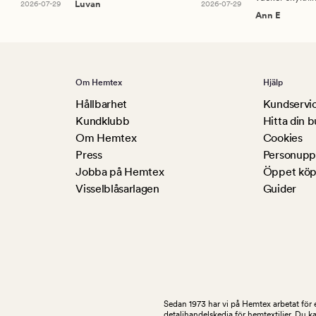
2026-07-29
Luvan
2026-07-29
Ann E
Om Hemtex
Hjälp
Hållbarhet
Kundservi
Kundklubb
Hitta din b
Om Hemtex
Cookies
Press
Personuppg
Jobba på Hemtex
Öppet köp
Visselblåsarlagen
Guider
Sedan 1973 har vi på Hemtex arbetat för e
detaljhandelskedja för hemtextilier. Du k