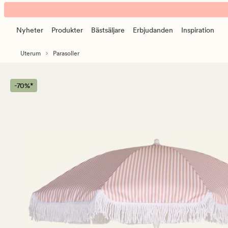
Felicia
Animerad
parasoll
banner.
rosa
Nyheter
Produkter
Bästsäljare
Erbjudanden
Inspiration
Klicka
på
Uterum
Parasoller
ESCAPE
för
att
-70%*
pausa.