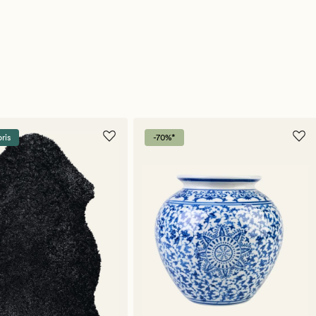
pris
-70%*