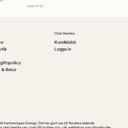
Am
2026-07-28
Club Hemtex
ce
Kundklubb
utik
Logga in
iftspolicy
 & Retur
tt hemtrevligare Sverige. Det har gjort oss till Nordens ledande
an idag besöka oss i över 135 butiker och i vår webbshop som alla erbjuder