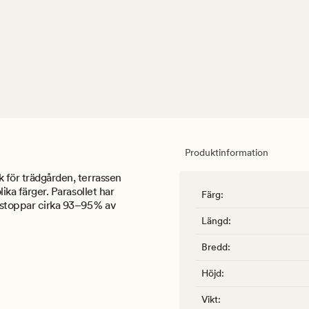
Produktinformation
k för trädgården, terrassen
lika färger. Parasollet har
Färg
:
 stoppar cirka 93–95 % av
Längd
:
Bredd
:
Höjd
:
Vikt
: