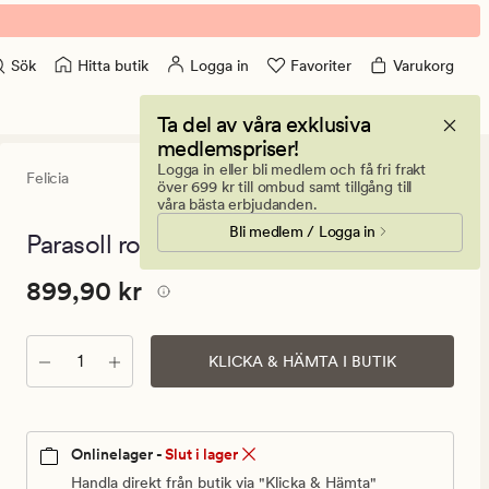
Hitta butik
Logga in
Favoriter
Varukorg
Sök
Ta del av våra exklusiva
medlemspriser!
Logga in eller bli medlem och få fri frakt
Felicia
0
(0)
0
över 699 kr till ombud samt tillgång till
omdömen
våra bästa erbjudanden.
med
Bli medlem / Logga in
ett
Parasoll rosa - ø150x175 cm
genomsnitt
betyg
Pris
Pris
899,90 kr
899,90 kr
på
0
899,90
kr.
Antal
Ordinarie
KLICKA & HÄMTA I BUTIK
pris
899,90
kr
Onlinelager -
Slut i lager
Handla direkt från butik via "Klicka & Hämta"