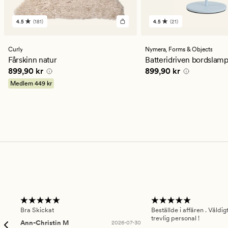
4.5
(181)
4.5
(21)
181
21
omdömen
omdömen
med
med
ett
ett
Curly
Nymera,
Forms & Objects
genomsnittligt
genomsnittligt
Fårskinn natur
Batteridriven bordslamp
betyg
betyg
Pris
899,90 kr
Pris
899,90 kr
899,90 kr
899,90 kr
på
på
4.5
4.5
Medlem
449 kr
Bra Skickat
Beställde i affären . Väldi
trevlig personal !
Ann-Christin M
2026-07-30