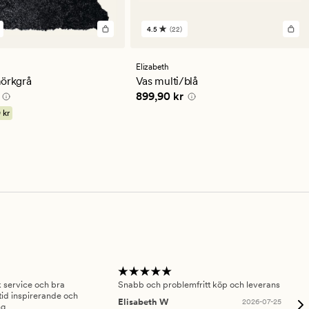
4.5
(22)
22
en
omdömen
med
ett
Elizabeth
ittligt
genomsnittligt
mörkgrå
Vas multi/blå
betyg
0 kr
Pris
899,90 kr
899,90 kr
på
4.5
 kr
sk service och bra
Snabb och problemfritt köp och leverans
Had
id inspirerande och
fru
Elisabeth W
2026-07-25
ng