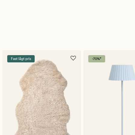
Fast lågt pris
-70%*