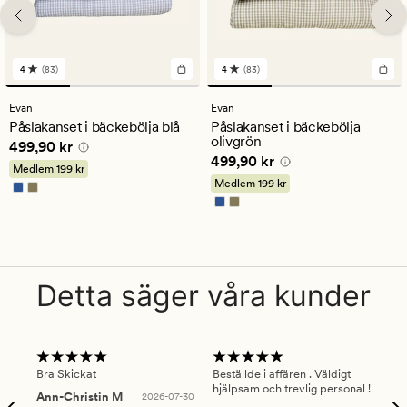
4
(83)
4
(83)
83
83
omdömen
omdömen
med
med
Evan
Evan
ett
ett
Påslakanset i bäckebölja blå
Påslakanset i bäckebölja
genomsnittligt
genomsnittligt
olivgrön
Pris
499,90 kr
499,90 kr
betyg
betyg
Pris
499,90 kr
499,90 kr
på
på
Medlem
199 kr
4
4
Medlem
199 kr
Detta säger våra kunder
Bra Skickat
Beställde i affären . Väldigt
Smi
hjälpsam och trevlig personal !
lev
Ann-Christin M
2026-07-30
han