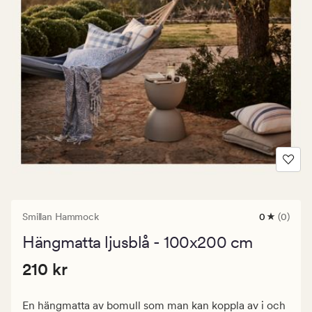
Smillan Hammock
0
(0)
0
omdömen
Hängmatta ljusblå - 100x200 cm
med
ett
Pris
Pris
210 kr
genomsnitt
210 kr
betyg
210
på
kr.
0
En hängmatta av bomull som man kan koppla av i och