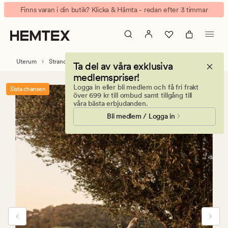
Smillan
Animerad
Finns varan i din butik? Klicka & Hämta - redan efter 3 timmar
Hammock
banner.
hängmatta
Klicka
ljusblå
på
ESCAPE
Uterum
Strandmadrasser & picknickfiltar
Ta del av våra exklusiva
för
medlemspriser!
att
Logga in eller bli medlem och få fri frakt
Sista chansen
pausa.
över 699 kr till ombud samt tillgång till
våra bästa erbjudanden.
Bli medlem / Logga in