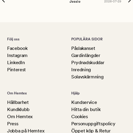
Jessie
2026-07-29
Lu
Följ oss
POPULÄRA SIDOR
Facebook
Påslakanset
Instagram
Gardinlängder
LinkedIn
Prydnadskuddar
Pinterest
Inredning
Solavskärmning
Om Hemtex
Hjälp
Hållbarhet
Kundservice
Kundklubb
Hitta din butik
Om Hemtex
Cookies
Press
Personuppgiftspolicy
Jobba på Hemtex
Öppet köp & Retur