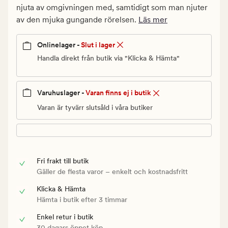
Ordinarie
njuta av omgivningen med, samtidigt som man njuter
pris
av den mjuka gungande rörelsen.
Läs mer
210
kr
Onlinelager -
Slut i lager
Handla direkt från butik via "Klicka & Hämta"
Varuhuslager -
Varan finns ej i butik
Varan är tyvärr slutsåld i våra butiker
Fri frakt till butik
Gäller de flesta varor – enkelt och kostnadsfritt
Klicka & Hämta
Hämta i butik efter 3 timmar
Enkel retur i butik
30 dagars öppet köp