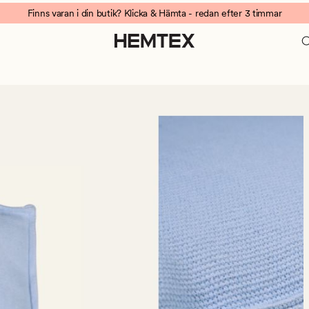
Finns varan i din butik? Klicka & Hämta - redan efter 3 timmar