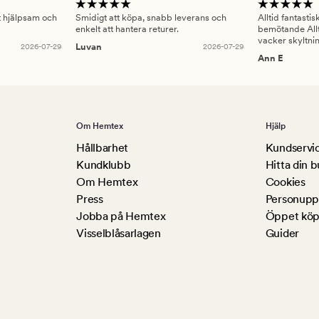
gt hjälpsam och
Smidigt att köpa, snabb leverans och
Alltid fantasti
enkelt att hantera returer.
bemötande Allt
vacker skyltni
2026-07-29
Luvan
2026-07-29
Ann E
Om Hemtex
Hjälp
Hållbarhet
Kundservi
Kundklubb
Hitta din b
Om Hemtex
Cookies
Press
Personuppg
Jobba på Hemtex
Öppet köp
Visselblåsarlagen
Guider