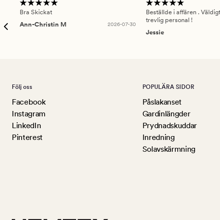
Bra Skickat
Beställde i affären . Väldi
trevlig personal !
Ann-Christin M
2026-07-30
Jessie
Följ oss
POPULÄRA SIDOR
Facebook
Påslakanset
Instagram
Gardinlängder
LinkedIn
Prydnadskuddar
Pinterest
Inredning
Solavskärmning