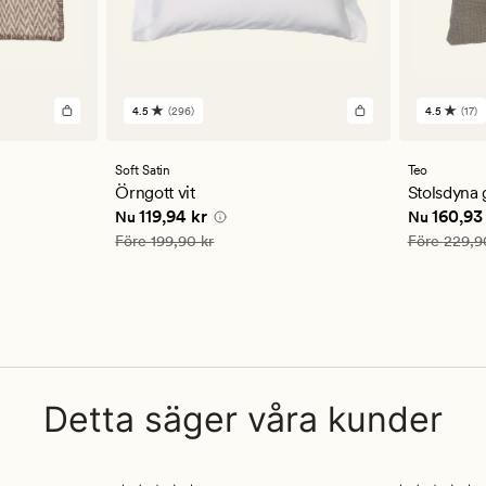
4.5
(296)
4.5
(17)
296
17
omdömen
omdöm
med
med
ett
ett
Soft Satin
Teo
genomsnittligt
genomsn
Örngott vit
Stolsdyna 
betyg
betyg
Nuvarande pris
119,94 kr
Nuvarande
119,94 kr
160,93
Nu
Nu
på
på
4.5
4.5
Ordinarie pris
199,90 kr
Ordinarie pr
Före
199,90 kr
Före
229,9
Detta säger våra kunder