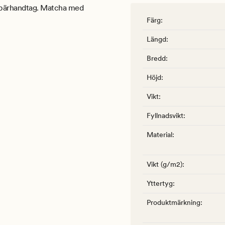
d bärhandtag. Matcha med
Färg
:
Längd
:
Bredd
:
Höjd
:
Vikt
:
Fyllnadsvikt
:
Material
:
Vikt (g/m2)
:
Yttertyg
:
Produktmärkning
: