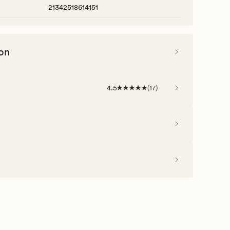
21342518614151
on
4.5
(
17
)