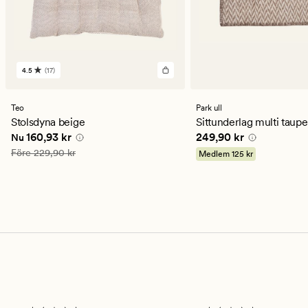
4.5
(17)
17
omdömen
med
ett
Teo
Park ull
genomsnittligt
Stolsdyna beige
Sittunderlag multi taupe
betyg
Nuvarande pris
160,93 kr
Pris
249,90 kr
160,93 kr
249,90 kr
Nu
på
4.5
Ordinarie pris
229,90 kr
Före
229,90 kr
Medlem
125 kr