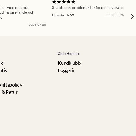
sk service och bra
Snabb och problemfritt köp och leverans
Had
id inspirerande och
fru
Elisabeth W
2026-07-25
ng
Am
2026-07-28
Club Hemtex
ce
Kundklubb
utik
Logga in
iftspolicy
 & Retur