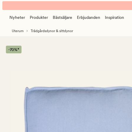
Stella
Animerad
box
banner.
sittkudde
Nyheter
Produkter
Bästsäljare
Erbjudanden
Inspiration
Klicka
himmelsblå
på
Uterum
Trädgårdsdynor & sittdynor
ESCAPE
för
att
-70%*
pausa.