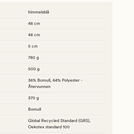
himmelsblå
48 cm
48 cm
5 cm
780 g
500 g
36% Bomull, 64% Polyester -
Återvunnen
370 g
Bomull
Global Recycled Standard (GRS),
Oekotex standard 100