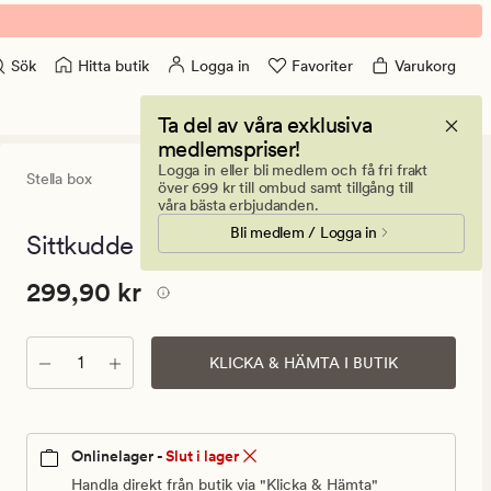
Hitta butik
Logga in
Favoriter
Varukorg
Sök
Ta del av våra exklusiva
medlemspriser!
Logga in eller bli medlem och få fri frakt
Stella box
4.5
(17)
17
över 699 kr till ombud samt tillgång till
omdömen
våra bästa erbjudanden.
med
Bli medlem / Logga in
ett
Sittkudde himmelsblå - 48x48x5 cm
genomsnittli
betyg
Pris
Pris
299,90 kr
299,90 kr
på
4.5
299,90
kr.
Antal
Ordinarie
KLICKA & HÄMTA I BUTIK
pris
299,90
kr
Onlinelager -
Slut i lager
Handla direkt från butik via "Klicka & Hämta"