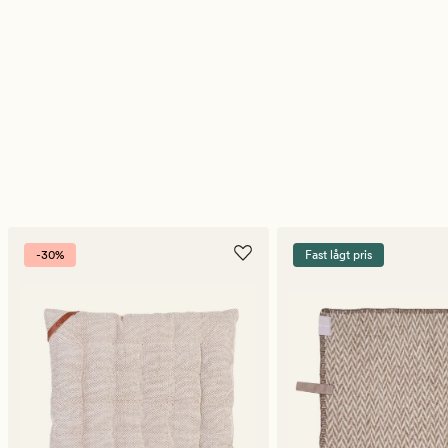
-30%
Fast lågt pris