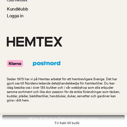
Club Hemtex
Kundklubb
Logga in
Sedan 1973 har vi på Hemtex arbetat för ett hemtrevligare Sverige. Det har
gjort oss till Nordens ledande detaljhandelskedja för hemtextilier. Du kan
idag besöka oss i över 135 butiker och i vår webbshop som alla erbjuder
samma sortiment och lika stor passion för de enkla förändringar som täcken,
kuddar, plädar, bäddtextilier, handdukar, dukar, servetter och gardiner kan
göra i ditt hem.
Klicka & hämta • Enkla byten och returer
Fri frakt till butik