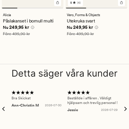
5
(4)
4
omdömen
med
Alicia
Vero,
Forms & Objects
ett
Påslakanset i bomull multi
Utekruka svart
genomsnittligt
Nuvarande pris
249,95 kr
Nuvarande pris
249,95 kr
249,95 kr
249,95 kr
betyg
Nu
Nu
på
Ordinarie pris
499,90 kr
Ordinarie pris
499,90 kr
Före
499,90 kr
Före
499,90 kr
5
Detta säger våra kunder
Bra Skickat
Beställde i affären . Väldigt
Smi
hjälpsam och trevlig personal !
lev
Ann-Christin M
2026-07-30
han
Jessie
2026-07-29
Lu