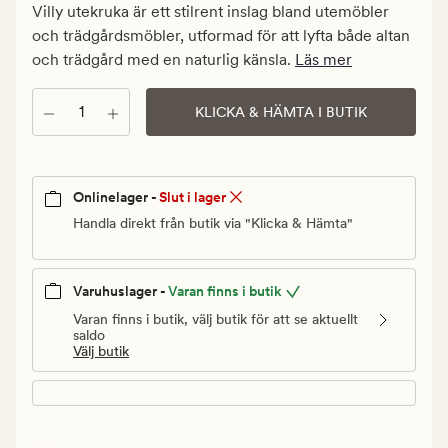
kr.
Villy utekruka är ett stilrent inslag bland utemöbler
Ordinarie
och trädgårdsmöbler, utformad för att lyfta både altan
pris
och trädgård med en naturlig känsla.
Läs mer
359,94
kr
Antal
KLICKA & HÄMTA I BUTIK
Onlinelager -
Slut i lager
Handla direkt från butik via "Klicka & Hämta"
Varuhuslager -
Varan finns i butik
Varan finns i butik, välj butik för att se aktuellt
saldo
Välj butik