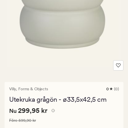
Villy,
Forms & Objects
0
(0)
0
omdömen
Utekruka grågön - ø33,5x42,5 cm
med
ett
Nuvarande
Nuvarande pris
299,95 kr
genomsnitt
299,95 kr
Nu
betyg
pris
på
Ordinarie pris
599,90 kr
Före
599,90 kr
299,95
0