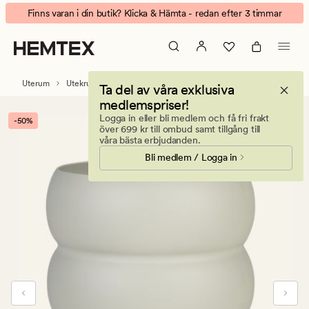
Villy
Animerad
Finns varan i din butik? Klicka & Hämta - redan efter 3 timmar
Utekruka
banner.
grågön
Klicka
på
ESCAPE
Uterum
Utekrukor
Ta del av våra exklusiva
för
medlemspriser!
att
Logga in eller bli medlem och få fri frakt
-50%
pausa.
över 699 kr till ombud samt tillgång till
våra bästa erbjudanden.
Bli medlem / Logga in