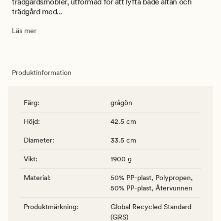
trädgårdsmöbler, utformad för att lyfta både altan och
trädgård med...
Läs mer
Produktinformation
Färg
:
grågön
Höjd
:
42.5 cm
Diameter
:
33.5 cm
Vikt
:
1900 g
Material
:
50% PP-plast, Polypropen,
50% PP-plast, Återvunnen
Produktmärkning
:
Global Recycled Standard
(GRS)