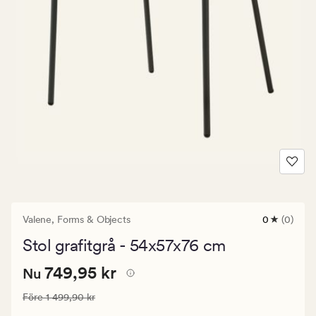
Valene,
Forms & Objects
0
(0)
0
omdömen
Stol grafitgrå - 54x57x76 cm
med
ett
Nuvarande
Nuvarande pris
749,95 kr
genomsnitt
749,95 kr
Nu
betyg
pris
på
Ordinarie pris
1 499,90 kr
Före
1 499,90 kr
749,95
0