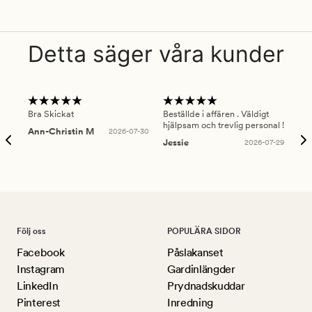
Detta säger våra kunder
Bra Skickat
Beställde i affären . Väldigt
Smi
hjälpsam och trevlig personal !
lev
Ann-Christin M
2026-07-30
han
Jessie
2026-07-29
Lu
Följ oss
POPULÄRA SIDOR
Facebook
Påslakanset
Instagram
Gardinlängder
LinkedIn
Prydnadskuddar
Pinterest
Inredning