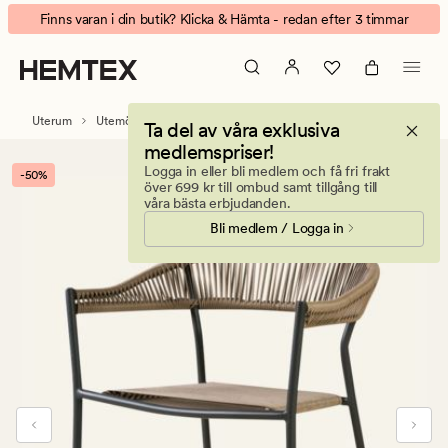
Valene
Animerad
Finns varan i din butik? Klicka & Hämta - redan efter 3 timmar
stol
banner.
grafitgrå
Klicka
på
ESCAPE
Uterum
Utemöbler & trädgårdsmöbler
Utestolar & trädgårdsstolar
Ta del av våra exklusiva
för
medlemspriser!
att
Logga in eller bli medlem och få fri frakt
-50%
pausa.
över 699 kr till ombud samt tillgång till
våra bästa erbjudanden.
Bli medlem / Logga in