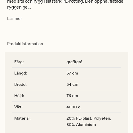
med sits och rygg i slitstark PE-rotting. Den öppna, flätade
ryggen ge...
Läs mer
Produktinformation
Färg
:
grafitgrå
Längd
:
57 cm
Bredd
:
54 cm
Höjd
:
76 cm
Vikt
:
4000 g
Material
:
20% PE-plast, Polyeten,
80% Aluminium