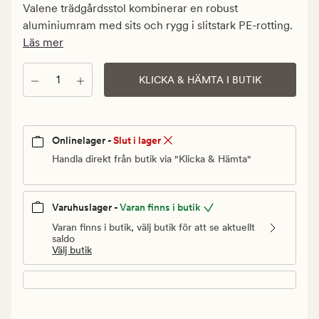
kr.
Valene trädgårdsstol kombinerar en robust
Ordinarie
aluminiumram med sits och rygg i slitstark PE-rotting.
pris
Läs mer
899,94
kr
Antal
KLICKA & HÄMTA I BUTIK
Onlinelager -
Slut i lager
Handla direkt från butik via "Klicka & Hämta"
Varuhuslager -
Varan finns i butik
Varan finns i butik, välj butik för att se aktuellt
saldo
Välj butik