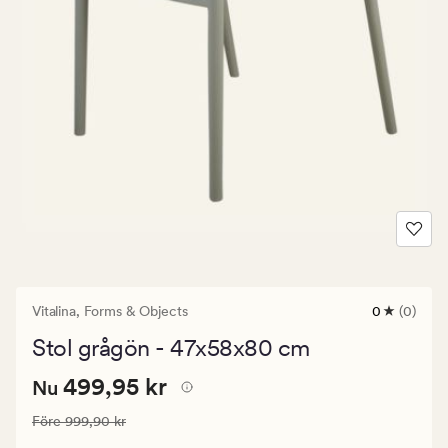
Vitalina,
Forms & Objects
0
(0)
0
omdömen
Stol grågön - 47x58x80 cm
med
ett
Nuvarande
Nuvarande pris
499,95 kr
genomsnitt
499,95 kr
Nu
betyg
pris
på
Ordinarie pris
999,90 kr
Före
999,90 kr
499,95
0