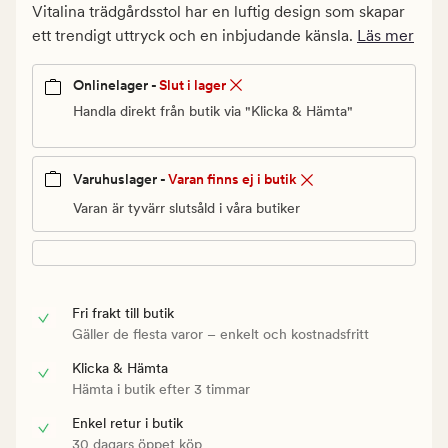
kr.
Vitalina trädgårdsstol har en luftig design som skapar
Ordinarie
ett trendigt uttryck och en inbjudande känsla.
Läs mer
pris
599,94
Onlinelager -
Slut i lager
kr
Handla direkt från butik via "Klicka & Hämta"
Varuhuslager -
Varan finns ej i butik
Varan är tyvärr slutsåld i våra butiker
Fri frakt till butik
Gäller de flesta varor – enkelt och kostnadsfritt
Klicka & Hämta
Hämta i butik efter 3 timmar
Enkel retur i butik
30 dagars öppet köp