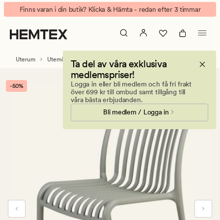
Vitalina
Animerad
Finns varan i din butik? Klicka & Hämta - redan efter 3 timmar
stol
banner.
grågön
Klicka
på
ESCAPE
Uterum
Utemöbler & trädgårdsmöbler
Utestolar & trädgårdsstolar
Ta del av våra exklusiva
för
medlemspriser!
att
Logga in eller bli medlem och få fri frakt
-50%
pausa.
över 699 kr till ombud samt tillgång till
våra bästa erbjudanden.
Bli medlem / Logga in