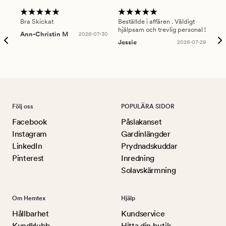
Bra Skickat
Beställde i affären . Väldigt
Smi
hjälpsam och trevlig personal !
lev
Ann-Christin M
2026-07-30
han
Jessie
2026-07-29
Lu
Följ oss
POPULÄRA SIDOR
Facebook
Påslakanset
Instagram
Gardinlängder
LinkedIn
Prydnadskuddar
Pinterest
Inredning
Solavskärmning
Om Hemtex
Hjälp
Hållbarhet
Kundservice
Kundklubb
Hitta din butik