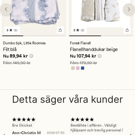
5
(5)
5
(3)
5
3
omdömen
omdömen
med
med
Dumbo 5pk,
Little Roomies
Forest Flanell
ett
ett
Filt blå
Flanellhanddukar beige
genomsnittligt
genomsnittligt
Nuvarande pris
89,94 kr
Nuvarande pris
107,94 kr
89,94 kr
107,94 kr
betyg
betyg
Nu
Nu
på
på
Ordinarie pris
149,90 kr
Ordinarie pris
179,90 kr
Före
149,90 kr
Före
179,90 kr
5
5
Detta säger våra kunder
Bra Skickat
Beställde i affären . Väldigt
Smi
hjälpsam och trevlig personal !
lev
Ann-Christin M
2026-07-30
han