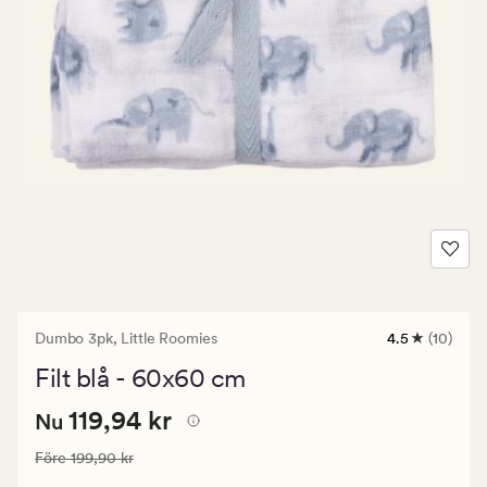
Dumbo 3pk,
Little Roomies
4.5
(10)
10
omdömen
Filt blå - 60x60 cm
med
ett
Nuvarande
Nuvarande pris
119,94 kr
genomsnittli
119,94 kr
Nu
betyg
pris
på
Ordinarie pris
199,90 kr
Före
199,90 kr
119,94
4.5