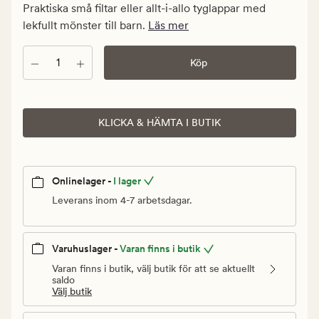
kr.
Praktiska små filtar eller allt-i-allo tyglappar med
Ordinarie
lekfullt mönster till barn.
Läs mer
pris
199,90
Antal
Köp
kr
KLICKA & HÄMTA I BUTIK
Onlinelager -
I lager
Leverans inom 4-7 arbetsdagar.
Varuhuslager -
Varan finns i butik
Varan finns i butik, välj butik för att se aktuellt
saldo
Välj butik