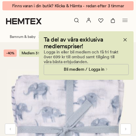
Dumbo
Animerad
Finns varan i din butik? Klicka & Hämta - redan efter 3 timmar
3pk
banner.
filt
Klicka
blå
på
ESCAPE
Barnrum & baby
Snuttefiltar & Tvättlappar
Ta del av våra exklusiva
för
medlemspriser!
att
Logga in eller bli medlem och få fri frakt
-40%
Medlem 3 för 2
pausa.
över 699 kr till ombud samt tillgång till
våra bästa erbjudanden.
Bli medlem / Logga in