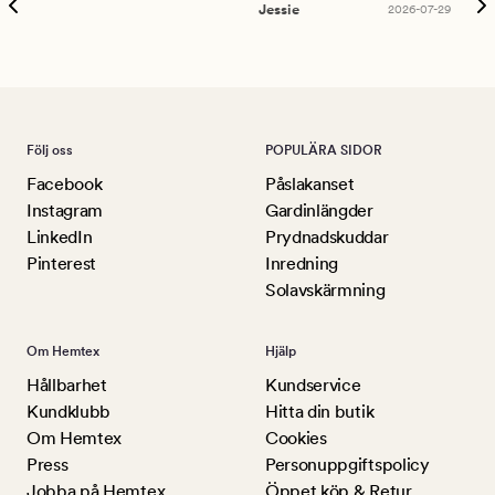
Jessie
2026-07-29
Lu
Följ oss
POPULÄRA SIDOR
Facebook
Påslakanset
Instagram
Gardinlängder
LinkedIn
Prydnadskuddar
Pinterest
Inredning
Solavskärmning
Om Hemtex
Hjälp
Hållbarhet
Kundservice
Kundklubb
Hitta din butik
Om Hemtex
Cookies
Press
Personuppgiftspolicy
Jobba på Hemtex
Öppet köp & Retur