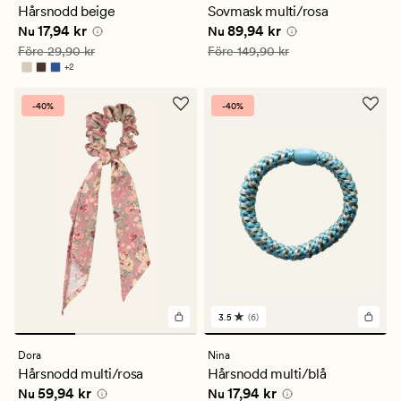
ett
Hårsnodd beige
Sovmask multi/rosa
genomsnittligt
Nuvarande pris
17,94 kr
Nuvarande pris
89,94 kr
17,94 kr
89,94 kr
betyg
Nu
Nu
på
Ordinarie pris
29,90 kr
Ordinarie pris
149,90 kr
Före
29,90 kr
Före
149,90 kr
3.5
+
2
Finns i fler färger
-40%
-40%
3.5
(6)
6
omdömen
med
Dora
Nina
ett
Hårsnodd multi/rosa
Hårsnodd multi/blå
genomsnittligt
Nuvarande pris
59,94 kr
Nuvarande pris
17,94 kr
59,94 kr
17,94 kr
betyg
Nu
Nu