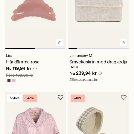
Lisa
Linnenstory M
Hårklämma rosa
Smyckeskrin med dragkedja
natur
Nuvarande pris
119,94 kr
119,94 kr
Nu
Nuvarande pris
239,94 kr
239,94 kr
Nu
Ordinarie pris
199,90 kr
Före
199,90 kr
Ordinarie pris
399,90 kr
Före
399,90 kr
Nyhet
-40%
-40%