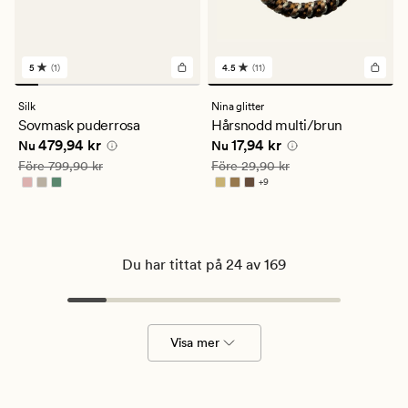
5
(1)
4.5
(11)
1
11
omdömen
omdömen
med
med
Silk
Nina glitter
ett
ett
Sovmask puderrosa
Hårsnodd multi/brun
genomsnittligt
genomsnittligt
Nuvarande pris
479,94 kr
Nuvarande pris
17,94 kr
479,94 kr
17,94 kr
betyg
betyg
Nu
Nu
på
på
Ordinarie pris
799,90 kr
Ordinarie pris
29,90 kr
Före
799,90 kr
Före
29,90 kr
5
4.5
+
9
Finns i fler färger
Du har tittat på 24 av 169
Visa mer