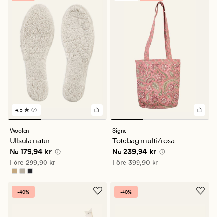
4.5
(7)
7
omdömen
med
Woolen
Signe
ett
Ullsula natur
Totebag multi/rosa
genomsnittligt
Nuvarande pris
179,94 kr
Nuvarande pris
239,94 kr
179,94 kr
239,94 kr
betyg
Nu
Nu
på
Ordinarie pris
299,90 kr
Ordinarie pris
399,90 kr
Före
299,90 kr
Före
399,90 kr
4.5
-40%
-40%