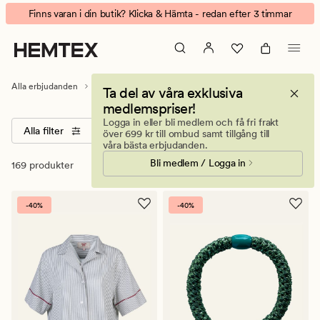
Homewear
Animerad
Finns varan i din butik? Klicka & Hämta - redan efter 3 timmar
banner.
Klicka
på
ESCAPE
Alla erbjudanden
Klubbdagar
Homewear
Ta del av våra exklusiva
för
medlemspriser!
att
Logga in eller bli medlem och få fri frakt
pausa.
Alla filter
Sortera
Storlekar
Färger
över 699 kr till ombud samt tillgång till
våra bästa erbjudanden.
Bli medlem / Logga in
169 produkter
-40%
-40%