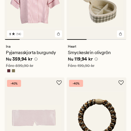
5
(14)
14
omdömen
med
Ina
Heart
ett
Pyjamasskjorta burgundy
Smyckeskrin olivgrön
genomsnittligt
Nuvarande pris
359,94 kr
Nuvarande pris
119,94 kr
359,94 kr
119,94 kr
betyg
Nu
Nu
på
Ordinarie pris
599,90 kr
Ordinarie pris
199,90 kr
Före
599,90 kr
Före
199,90 kr
5
-40%
-40%