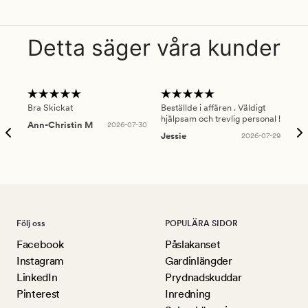
Detta säger våra kunder
Bra Skickat
Beställde i affären . Väldigt
Smi
hjälpsam och trevlig personal !
lev
Ann-Christin M
2026-07-30
han
Jessie
2026-07-29
Lu
Följ oss
POPULÄRA SIDOR
Facebook
Påslakanset
Instagram
Gardinlängder
LinkedIn
Prydnadskuddar
Pinterest
Inredning