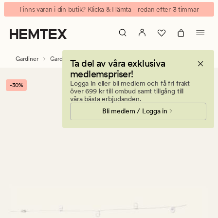
Aksel
Animerad
Finns varan i din butik? Klicka & Hämta - redan efter 3 timmar
glidere
banner.
på
Klicka
snöre
på
vit
ESCAPE
Gardiner
Gardintillbehör
Gardinskenor & tillbehör
Ta del av våra exklusiva
för
medlemspriser!
att
Logga in eller bli medlem och få fri frakt
-30%
pausa.
över 699 kr till ombud samt tillgång till
våra bästa erbjudanden.
Bli medlem / Logga in