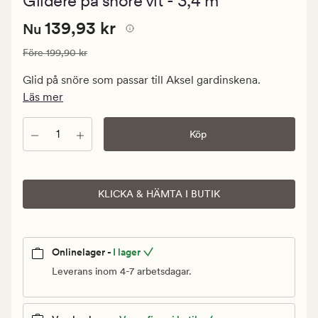
Glidere på snöre vit - 3,4 m
med
ett
Nuvarande
Nuvarande pris
139,93 kr
genomsnit
139,93 kr
Nu
betyg
pris
på
Ordinarie pris
199,90 kr
Före
199,90 kr
139,93
5
kr.
Glid på snöre som passar till Aksel gardinskena.
Ordinarie
Läs mer
pris
199,90
Antal
Köp
kr
KLICKA & HÄMTA I BUTIK
Onlinelager -
I lager
Leverans inom 4-7 arbetsdagar.