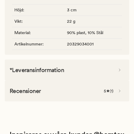
Höjd
:
3 cm
Vikt
:
22 g
Material
:
90% plast, 10% Stål
Artikelnummer
:
20329034001
*Leveransinformation
Recensioner
5
(
1
)