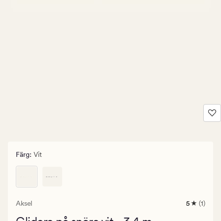
Färg
:
Vit
Aksel
5
(1)
1
omdöme