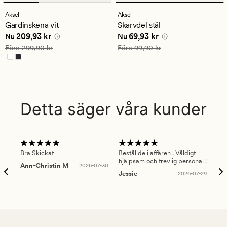
omdömen
omdömen
med
med
Aksel
Aksel
ett
ett
Gardinskena vit
Skarvdel stål
genomsnittligt
genomsnittligt
Nuvarande pris
209,93 kr
Nuvarande pris
69,93 kr
209,93 kr
69,93 kr
betyg
betyg
Nu
Nu
på
på
Ordinarie pris
299,90 kr
Ordinarie pris
99,90 kr
Före
299,90 kr
Före
99,90 kr
4.5
4
Detta säger våra kunder
Bra Skickat
Beställde i affären . Väldigt
Smi
hjälpsam och trevlig personal !
lev
Ann-Christin M
2026-07-30
han
Jessie
2026-07-29
Lu