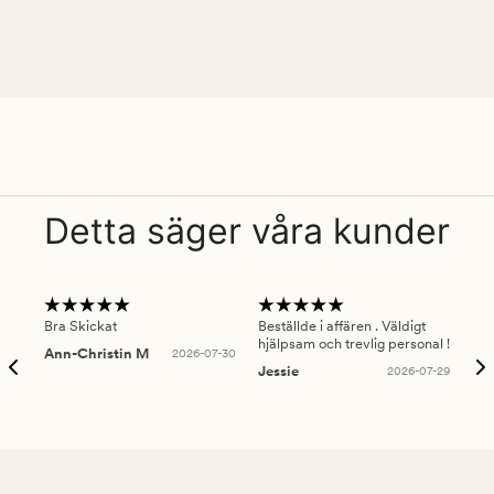
Detta säger våra kunder
Bra Skickat
Beställde i affären . Väldigt
Smi
hjälpsam och trevlig personal !
lev
Ann-Christin M
2026-07-30
han
Jessie
2026-07-29
Lu