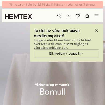
Materialanvändning
Animerad
Finns varan i din butik? Klicka & Hämta - redan efter 3 timmar
banner.
Klicka
på
ESCAPE
Ta del av våra exklusiva
för
medlemspriser!
att
Logga in eller bli medlem och få fri frakt
pausa.
över 699 kr till ombud samt tillgång till
våra bästa erbjudanden.
Bli medlem / Logga in
Vår hantering av material
Bomull