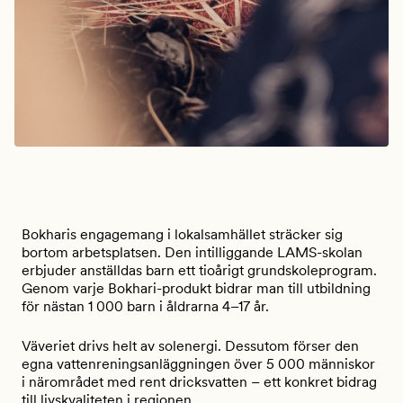
Bokharis engagemang i lokalsamhället sträcker sig
bortom arbetsplatsen. Den intilliggande LAMS-skolan
erbjuder anställdas barn ett tioårigt grundskoleprogram.
Genom varje Bokhari-produkt bidrar man till utbildning
för nästan 1 000 barn i åldrarna 4–17 år.
Väveriet drivs helt av solenergi. Dessutom förser den
egna vattenreningsanläggningen över 5 000 människor
i närområdet med rent dricksvatten – ett konkret bidrag
till livskvaliteten i regionen.