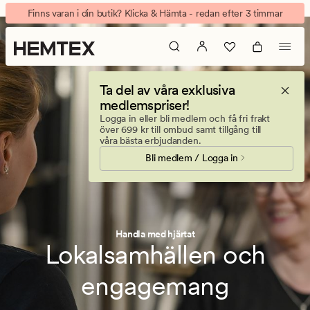
Socialt
Animerad
Finns varan i din butik? Klicka & Hämta - redan efter 3 timmar
banner.
Klicka
på
ESCAPE
Ta del av våra exklusiva
för
medlemspriser!
att
Logga in eller bli medlem och få fri frakt
pausa.
över 699 kr till ombud samt tillgång till
våra bästa erbjudanden.
Bli medlem / Logga in
Handla med hjärtat
Lokalsamhällen och
engagemang