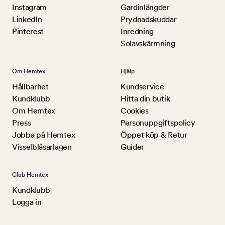
Instagram
Gardinlängder
LinkedIn
Prydnadskuddar
Pinterest
Inredning
Solavskärmning
Om Hemtex
Hjälp
Hållbarhet
Kundservice
Kundklubb
Hitta din butik
Om Hemtex
Cookies
Press
Personuppgiftspolicy
Jobba på Hemtex
Öppet köp & Retur
Visselblåsarlagen
Guider
Club Hemtex
Kundklubb
Logga in