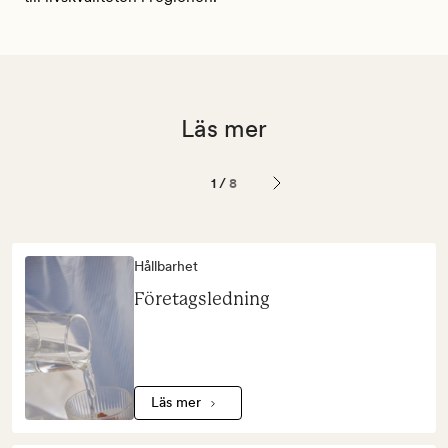
Läs mer
1
/
8
Hållbarhet
Företagsledning
Läs mer