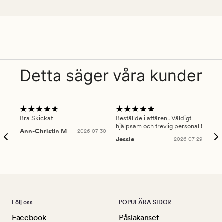
Detta säger våra kunder
Bra Skickat
Beställde i affären . Väldigt
Smi
hjälpsam och trevlig personal !
lev
Ann-Christin M
2026-07-30
han
Jessie
2026-07-29
Lu
Följ oss
POPULÄRA SIDOR
Facebook
Påslakanset