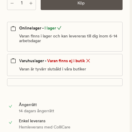
999,90
Antal
Köp
kr
Onlinelager -
I lager
Varan finns i lager och kan levereras till dig inom 6-14
arbetsdagar
Varuhuslager -
Varan finns ej i butik
Varan är tyvärr slutsåld i våra butiker
Ångerrätt
14 dagars ångerrätt
Enkel leverans
Hemleverans med ColliCare