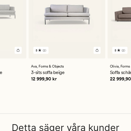
5
(2)
5
(2)
2
2
omdömen
omdöm
med
med
ett
ett
Ava,
Forms & Objects
Olivia,
Forms 
genomsnittligt
genomsn
ge
3-sits soffa beige
Soffa schä
betyg
betyg
Pris
12 999,90 kr
Pris
22 99
12 999,90 kr
22 999,90
på
på
5
5
Detta säger våra kunder