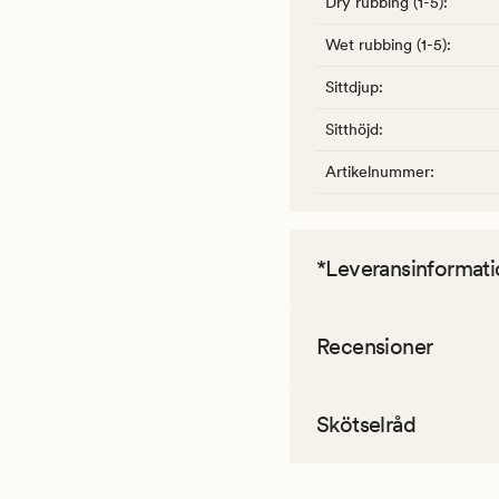
Dry rubbing (1-5)
:
Wet rubbing (1-5)
:
Sittdjup
:
Sitthöjd
:
Artikelnummer
:
*Leveransinformati
Recensioner
Skötselråd