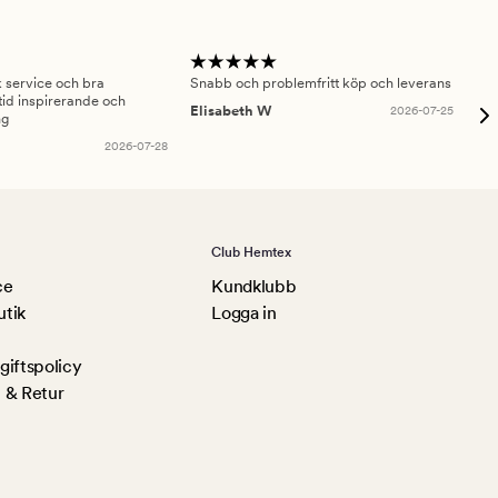
sk service och bra
Snabb och problemfritt köp och leverans
Had
id inspirerande och
fru
Elisabeth W
2026-07-25
ng
Am
2026-07-28
Club Hemtex
ce
Kundklubb
utik
Logga in
iftspolicy
 & Retur