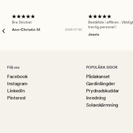
Bra Skickat
Beställde i affären . Väldi
trevlig personal !
Ann-Christin M
2026-07-30
Jessie
Följ oss
POPULÄRA SIDOR
Facebook
Påslakanset
Instagram
Gardinlängder
LinkedIn
Prydnadskuddar
Pinterest
Inredning
Solavskärmning