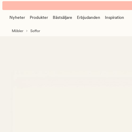
Ava
Animerad
soffa
banner.
divan
Nyheter
Produkter
Bästsäljare
Erbjudanden
Inspiration
Klicka
höger
på
grå
Möbler
Soffor
ESCAPE
för
att
pausa.