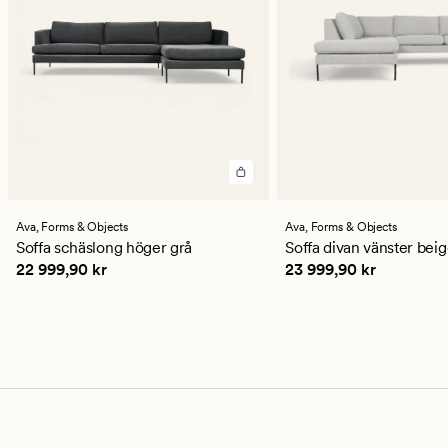
Ava,
Forms & Objects
Ava,
Forms & Objects
Soffa schäslong höger grå
Soffa divan vänster bei
Pris
22 999,90 kr
Pris
23 999,90 kr
22 999,90 kr
23 999,90 kr