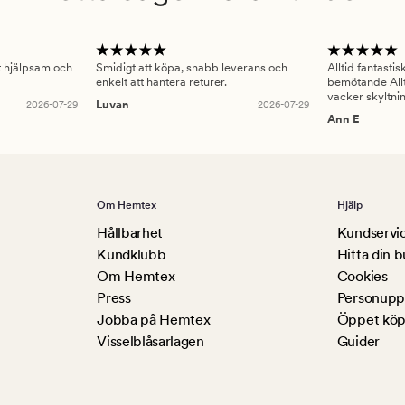
gt hjälpsam och
Smidigt att köpa, snabb leverans och
Alltid fantasti
enkelt att hantera returer.
bemötande Allt
vacker skyltni
2026-07-29
Luvan
2026-07-29
Ann E
Om Hemtex
Hjälp
Hållbarhet
Kundservi
Kundklubb
Hitta din b
Om Hemtex
Cookies
Press
Personuppg
Jobba på Hemtex
Öppet köp
Visselblåsarlagen
Guider