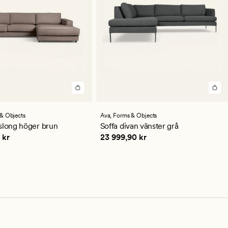
en
& Objects
Ava,
Forms & Objects
ittligt
slong höger brun
Soffa divan vänster grå
9,90 kr
Pris
23 999,90 kr
 kr
23 999,90 kr