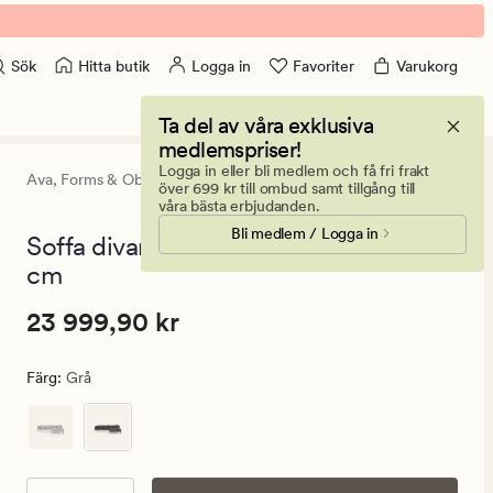
Hitta butik
Logga in
Favoriter
Varukorg
Sök
Ta del av våra exklusiva
medlemspriser!
Logga in eller bli medlem och få fri frakt
Ava,
Forms & Objects
0
(0)
0
över 699 kr till ombud samt tillgång till
omdömen
våra bästa erbjudanden.
med
Bli medlem / Logga in
ett
Soffa divan höger grå - 269x220x80
genomsnitt
cm
betyg
på
0
Pris
Pris
23 999,90 kr
23 999,90 kr
23
999,90
Färg
:
Grå
kr.
Ordinarie
pris
23