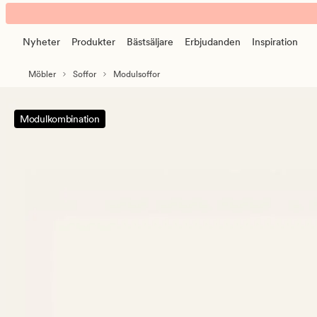
Isa
Animerad
modulsoffa
banner.
3
Nyheter
Produkter
Bästsäljare
Erbjudanden
Inspiration
Klicka
delar
på
öppen
Möbler
Soffor
Modulsoffor
ESCAPE
ände
för
Höger
att
Modulkombination
grå
pausa.