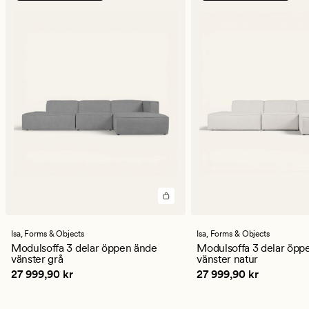
Isa,
Forms & Objects
Isa,
Forms & Objects
Modulsoffa 3 delar öppen ände
Modulsoffa 3 delar öpp
vänster grå
vänster natur
Pris
27 999,90 kr
Pris
27 999,90 kr
27 999,90 kr
27 999,90 kr