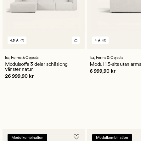
4.5
(7)
4
(5)
7
5
omdömen
omdömen
med
med
ett
ett
Isa,
Forms & Objects
Isa,
Forms & Objects
genomsnittligt
genomsnittligt
Modulsoffa 3 delar schäslong
Modul 1,5-sits utan arm
betyg
betyg
vänster natur
Pris
6 999,90 kr
6 999,90 kr
på
på
Pris
26 999,90 kr
26 999,90 kr
4.5
4
Modulkombination
Modulkombination