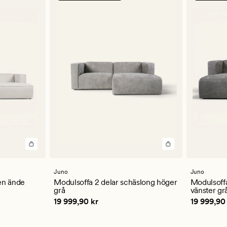
Juno
Juno
en ände
Modulsoffa 2 delar schäslong höger
Modulsoffa
grå
vänster gr
Pris
19 999,90 kr
Pris
19 99
19 999,90 kr
19 999,90