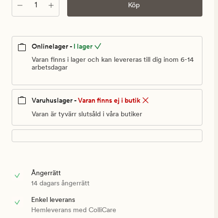
999,90
Antal
Köp
kr
Onlinelager -
I lager
Varan finns i lager och kan levereras till dig inom 6-14
arbetsdagar
Varuhuslager -
Varan finns ej i butik
Varan är tyvärr slutsåld i våra butiker
Ångerrätt
14 dagars ångerrätt
Enkel leverans
Hemleverans med ColliCare