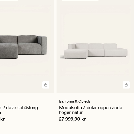
Isa,
Forms & Objects
 2 delar schäslong
Modulsoffa 3 delar öppen ände
å
höger natur
9,90 kr
Pris
27 999,90 kr
 kr
27 999,90 kr