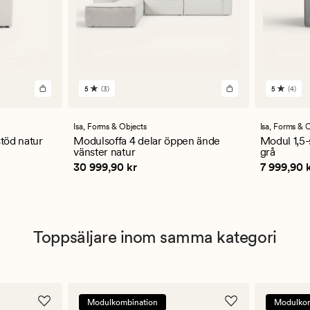
5
(3)
5
(4)
3
4
omdömen
omdöm
med
med
ett
ett
Isa,
Forms & Objects
Isa,
Forms & O
genomsnittligt
genomsn
stöd natur
Modulsoffa 4 delar öppen ände
Modul 1,5-
betyg
betyg
vänster natur
grå
på
på
Pris
30 999,90 kr
Pris
7 999
30 999,90 kr
7 999,90 
5
5
Toppsäljare inom samma kategori
Modulkombination
Modulkom