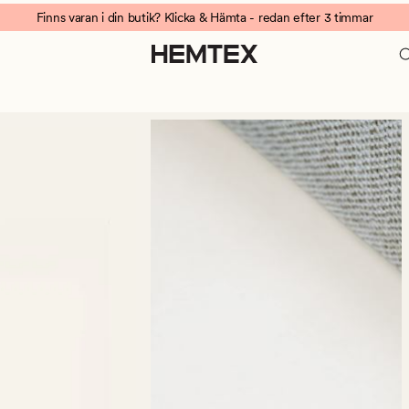
Finns varan i din butik? Klicka & Hämta - redan efter 3 timmar