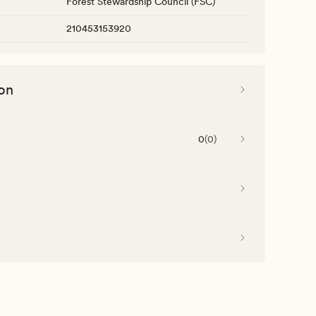
Forest Stewardship Council (FSC)
210453153920
on
0
(
0
)