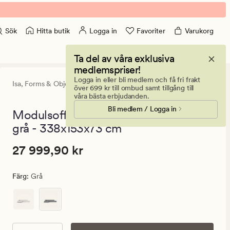
Hitta butik
Logga in
Favoriter
Varukorg
Sök
Ta del av våra exklusiva
medlemspriser!
Logga in eller bli medlem och få fri frakt
Isa,
Forms & Objects
0
(0)
0
över 699 kr till ombud samt tillgång till
omdömen
våra bästa erbjudanden.
med
Bli medlem / Logga in
ett
Modulsoffa 3 delar öppen ände höger
genomsnitt
grå - 338x153x73 cm
betyg
på
0
Pris
Pris
27 999,90 kr
27 999,90 kr
27
999,90
Färg
:
Grå
kr.
Ordinarie
pris
27