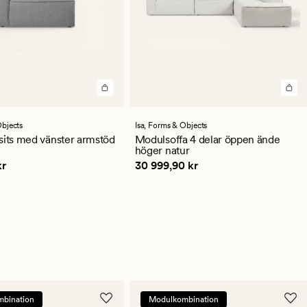
en
bjects
Isa,
Forms & Objects
ittligt
sits med vänster armstöd
Modulsoffa 4 delar öppen ände
höger natur
,90 kr
Pris
30 999,90 kr
kr
30 999,90 kr
bination
Modulkombination