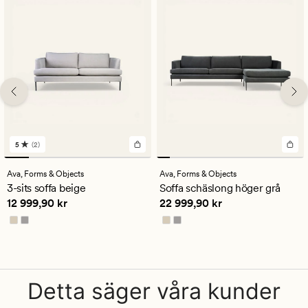
5
(2)
2
omdömen
med
Ava,
Forms & Objects
Ava,
Forms & Objects
ett
3-sits soffa beige
Soffa schäslong höger grå
genomsnittligt
Pris
12 999,90 kr
Pris
22 999,90 kr
12 999,90 kr
22 999,90 kr
betyg
på
5
Detta säger våra kunder