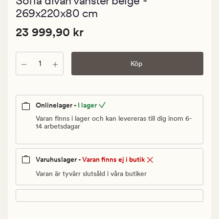
Soffa divan vänster beige -
med
ett
269x220x80 cm
genomsnitt
betyg
Pris
Pris
23 999,90 kr
23 999,90 kr
på
0
23
999,90
Antal
kr.
Köp
Ordinarie
pris
23
Onlinelager -
I lager
999,90
Varan finns i lager och kan levereras till dig inom 6-
kr
14 arbetsdagar
Varuhuslager -
Varan finns ej i butik
Varan är tyvärr slutsåld i våra butiker