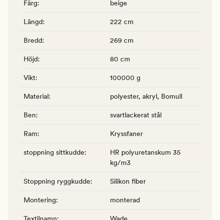
Färg
:
beige
Längd
:
222 cm
Bredd
:
269 cm
Höjd
:
80 cm
Vikt
:
100000 g
Material
:
polyester, akryl, Bomull
Ben
:
svartlackerat stål
Ram
:
Kryssfaner
stoppning sittkudde
:
HR polyuretanskum 35
kg/m3
Stoppning ryggkudde
:
Silikon fiber
Montering
:
monterad
Textilnamn
:
Wade