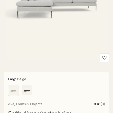
Färg
:
Beige
Ava,
Forms & Objects
0
(0)
0
omdömen