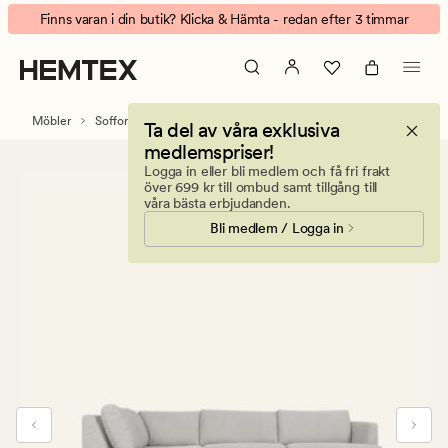
Ava
Animerad
Finns varan i din butik? Klicka & Hämta - redan efter 3 timmar
soffa
banner.
divan
Klicka
vänster
på
beige
ESCAPE
Möbler
Soffor
Soffor med schäslong
Ta del av våra exklusiva
för
medlemspriser!
att
Logga in eller bli medlem och få fri frakt
pausa.
över 699 kr till ombud samt tillgång till
våra bästa erbjudanden.
Bli medlem / Logga in