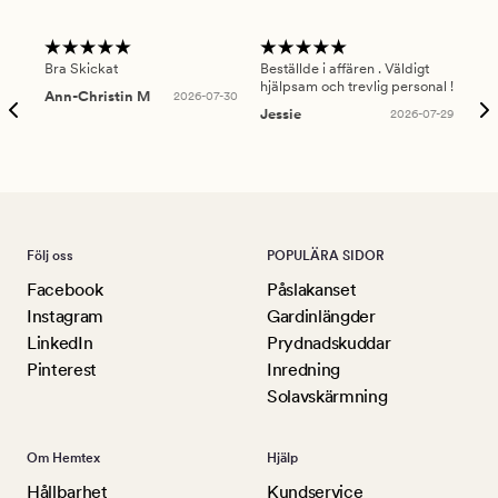
Bra Skickat
Beställde i affären . Väldigt
Smi
hjälpsam och trevlig personal !
lev
Ann-Christin M
2026-07-30
han
Jessie
2026-07-29
Lu
Följ oss
POPULÄRA SIDOR
Facebook
Påslakanset
Instagram
Gardinlängder
LinkedIn
Prydnadskuddar
Pinterest
Inredning
Solavskärmning
Om Hemtex
Hjälp
Hållbarhet
Kundservice