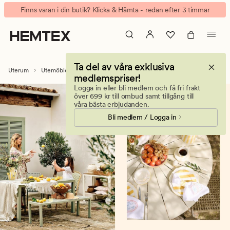
Utebord
Animerad
Finns varan i din butik? Klicka & Hämta - redan efter 3 timmar
-
banner.
matbord
Klicka
&
på
loungebord
ESCAPE
Ta del av våra exklusiva
för
Uterum
Utemöbler & trädgårdsmöbler
Utebord & trädgårdsbord
medlemspriser!
att
Logga in eller bli medlem och få fri frakt
pausa.
över 699 kr till ombud samt tillgång till
våra bästa erbjudanden.
Bli medlem / Logga in