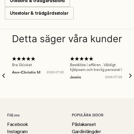
Utebord & trädgårdsbord
Utestolar & trädgårdsstolar
Detta säger våra kunder
Bra Skickat
Beställde i affären . Väldigt
Smi
hjälpsam och trevlig personal !
lev
Ann-Christin M
2026-07-30
han
Jessie
2026-07-29
Lu
Följ oss
POPULÄRA SIDOR
Facebook
Påslakanset
Instagram
Gardinlängder