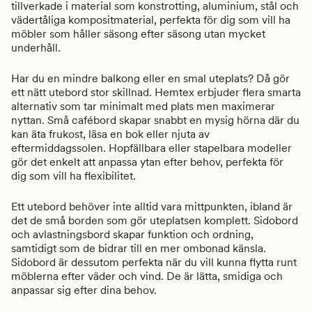
tillverkade i material som konstrotting, aluminium, stål och
vädertåliga kompositmaterial, perfekta för dig som vill ha
möbler som håller säsong efter säsong utan mycket
underhåll.
Har du en mindre balkong eller en smal uteplats? Då gör
ett nätt utebord stor skillnad. Hemtex erbjuder flera smarta
alternativ som tar minimalt med plats men maximerar
nyttan. Små cafébord skapar snabbt en mysig hörna där du
kan äta frukost, läsa en bok eller njuta av
eftermiddagssolen. Hopfällbara eller stapelbara modeller
gör det enkelt att anpassa ytan efter behov, perfekta för
dig som vill ha flexibilitet.
Ett utebord behöver inte alltid vara mittpunkten, ibland är
det de små borden som gör uteplatsen komplett. Sidobord
och avlastningsbord skapar funktion och ordning,
samtidigt som de bidrar till en mer ombonad känsla.
Sidobord är dessutom perfekta när du vill kunna flytta runt
möblerna efter väder och vind. De är lätta, smidiga och
anpassar sig efter dina behov.