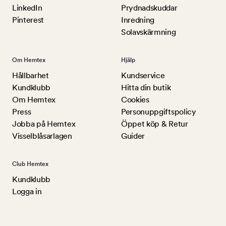
LinkedIn
Prydnadskuddar
Pinterest
Inredning
Solavskärmning
Om Hemtex
Hjälp
Hållbarhet
Kundservice
Kundklubb
Hitta din butik
Om Hemtex
Cookies
Press
Personuppgiftspolicy
Jobba på Hemtex
Öppet köp & Retur
Visselblåsarlagen
Guider
Club Hemtex
Kundklubb
Logga in