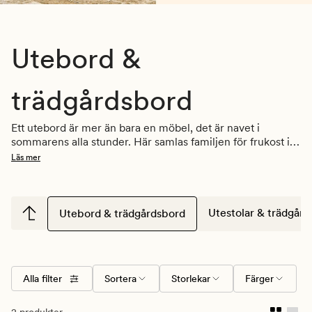
Utebord &
trädgårdsbord
Ett utebord är mer än bara en möbel, det är navet i 
sommarens alla stunder. Här samlas familjen för frukost i 
solen, här dricker du kvällens första kaffe och här landar 
Läs mer
grilldoften när vännerna kommer på middag. Med 
utebord från Hemtex kan du skapa en uteplats där varje 
måltid, paus och pratstund känns både enkel och 
inbjudande. Välj mellan praktiska småbord för balkongen, 
Utestolar & trädgård
Utebord & trädgårdsbord
robusta matbord för altanen och stilrena sidobord som 
förhöjer hela inredningen.
Alla filter
Sortera
Storlekar
Färger
2 produkter