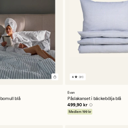
4
(81)
81
omdömen
med
ett
Evan
ligt
genomsnittligt
 bomull blå
Påslakanset i bäckebölja blå
betyg
kr
Pris
499,90 kr
499,90 kr
på
4
Medlem
199 kr