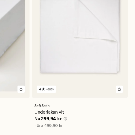
4
(683)
683
omdömen
med
ett
Soft Satin
genomsnittligt
Underlakan vit
betyg
Nuvarande pris
299,94 kr
299,94 kr
Nu
på
4
Ordinarie pris
499,90 kr
Före
499,90 kr