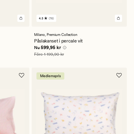
4.5
(76)
76
omdömen
med
ett
Milano,
Premium Collection
genomsnittligt
Påslakanset i percale vit
betyg
Nuvarande pris
599,95 kr
599,95 kr
Nu
på
4.5
Ordinarie pris
1 199,90 kr
Före
1 199,90 kr
Medlemspris