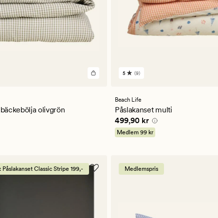
5
(9)
9
omdömen
med
ett
Beach Life
ligt
genomsnittligt
 bäckebölja olivgrön
Påslakanset multi
betyg
kr
Pris
499,90 kr
499,90 kr
på
5
Medlem
99 kr
Påslakanset Classic Stripe 199,-
Medlemspris