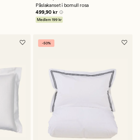
genomsnittligt
Påslakanset i bomull rosa
betyg
Pris
499,90 kr
499,90 kr
på
4.5
Medlem
199 kr
-50%