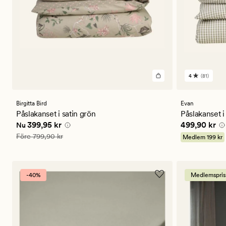
4
(81)
81
omdömen
med
ett
Birgitta Bird
Evan
genomsnitt
Påslakanset i satin grön
Påslakanset i
betyg
Nuvarande pris
399,95 kr
Pris
499,90 
399,95 kr
499,90 kr
Nu
på
4
Ordinarie pris
799,90 kr
Före
799,90 kr
Medlem
199 kr
-40%
Medlemspris: 