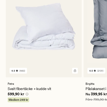
4.5
(460)
4.5
(2131)
460
2131
omdömen
omdömen
med
med
ett
ett
Petra
Birgitta
genomsnittligt
genomsnitt
Svalt fibertäcke + kudde vit
Påslakanset i
betyg
betyg
Pris
599,90 kr
Nuvarande p
599,90 kr
399,95 kr
Nu
på
på
4.5
4.5
Ordinarie pris
Före
799,90 k
Medlem
249 kr