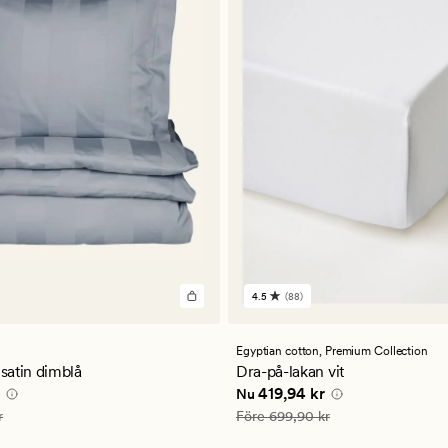
4.5
(88)
88
omdömen
med
ett
Egyptian cotton,
Premium Collection
ligt
genomsnittligt
 satin dimblå
Dra-på-lakan vit
betyg
ris
399,95 kr
Nuvarande pris
419,94 kr
419,94 kr
Nu
på
4.5
799,90 kr
Ordinarie pris
699,90 kr
r
Före
699,90 kr