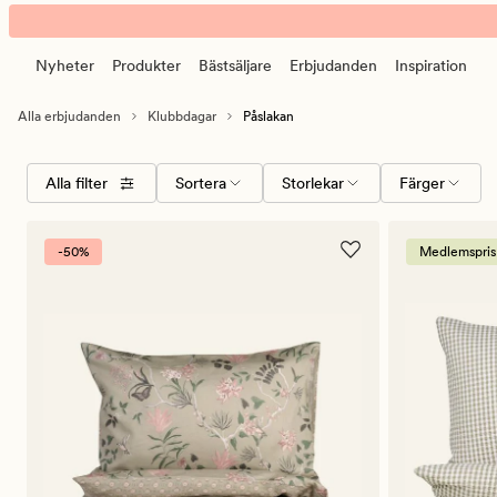
Påslakan
Animerad
banner.
Nyheter
Produkter
Bästsäljare
Erbjudanden
Inspiration
Klicka
på
Alla erbjudanden
Klubbdagar
Påslakan
ESCAPE
för
Välj
Storlekar
Färger
att
Alla filter
Sortera
Storlekar
Färger
sorteringsordning
pausa.
-50%
Medlemspris