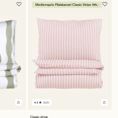
Medlemspris: Påslakanset Classic Stripe 199,-
4.5
(283)
283
omdömen
med
ett
Classic stripe