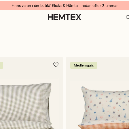
Finns varan i din butik? Klicka & Hämta - redan efter 3 timmar
Medlemspris