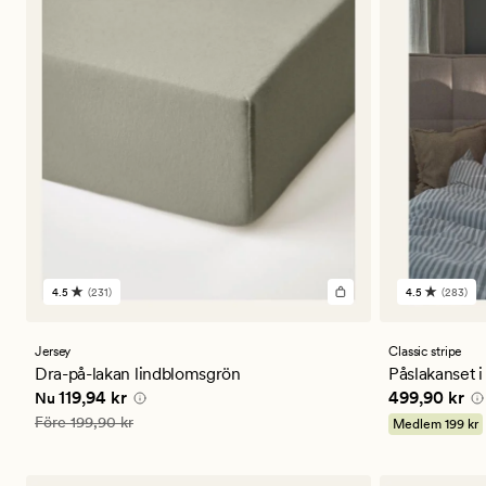
4.5
(231)
4.5
(283)
231
283
omdömen
omdömen
med
med
ett
ett
Jersey
Classic stripe
genomsnittligt
genomsnitt
Dra-på-lakan lindblomsgrön
Påslakanset i
betyg
betyg
Nuvarande pris
119,94 kr
Pris
499,90 
119,94 kr
499,90 kr
Nu
på
på
4.5
4.5
Ordinarie pris
199,90 kr
Före
199,90 kr
Medlem
199 kr