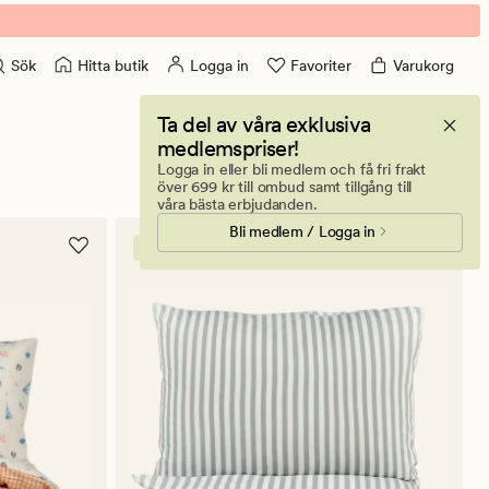
Hitta butik
Logga in
Favoriter
Varukorg
Sök
Ta del av våra exklusiva
medlemspriser!
Logga in eller bli medlem och få fri frakt
3258 produkter
över 699 kr till ombud samt tillgång till
våra bästa erbjudanden.
Bli medlem / Logga in
Medlemspris: Påslakanset Classic Stripe 199,-