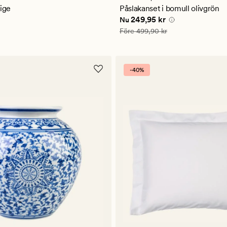
ligt
eige
Påslakanset i bomull olivgrön
kr
Nuvarande pris
249,95 kr
249,95 kr
Nu
Ordinarie pris
499,90 kr
Före
499,90 kr
-40%