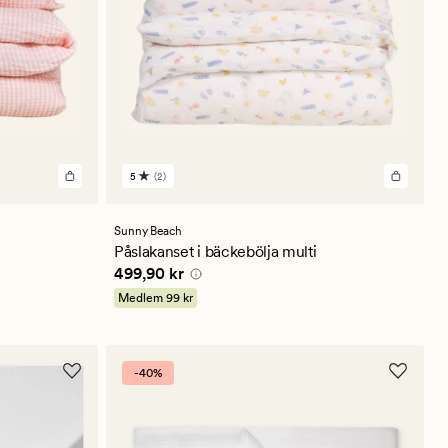
5
(2)
2
omdömen
med
ett
Sunny Beach
genomsnittligt
Påslakanset i bäckebölja multi
betyg
Pris
499,90 kr
499,90 kr
på
5
Medlem
99 kr
-40%