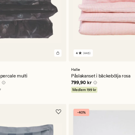
4
(445)
445
omdömen
med
ett
Hallie
ligt
genomsnittligt
 percale multi
Påslakanset i bäckebölja rosa
betyg
ris
399,95 kr
Pris
799,90 kr
799,90 kr
på
4
799,90 kr
r
Medlem
199 kr
-40%