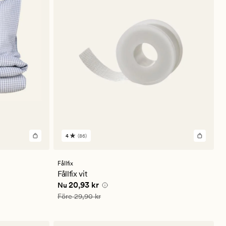
4
(86)
86
omdömen
med
ett
Fållfix
genomsnittligt
Fållfix vit
betyg
Nuvarande pris
20,93 kr
20,93 kr
Nu
på
4
Ordinarie pris
29,90 kr
Före
29,90 kr