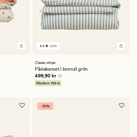
4.5
(283)
283
omdömen
med
ett
Classic stripe
genomsnittligt
Påslakanset i bomull grön
betyg
Pris
499,90 kr
499,90 kr
på
4.5
Medlem
199 kr
-30%