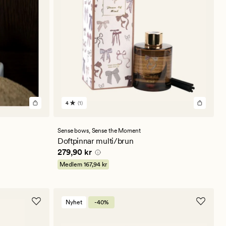
4
(1)
1
omdömen
med
ett
Sense bows,
Sense the Moment
genomsnittligt
Doftpinnar multi/brun
betyg
Pris
279,90 kr
279,90 kr
på
4
Medlem
167,94 kr
Nyhet
-40%