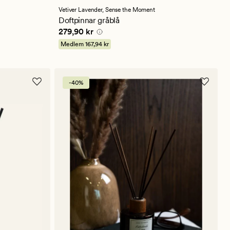
Vetiver Lavender,
Sense the Moment
Doftpinnar gråblå
Pris
279,90 kr
279,90 kr
Medlem
167,94 kr
-40%