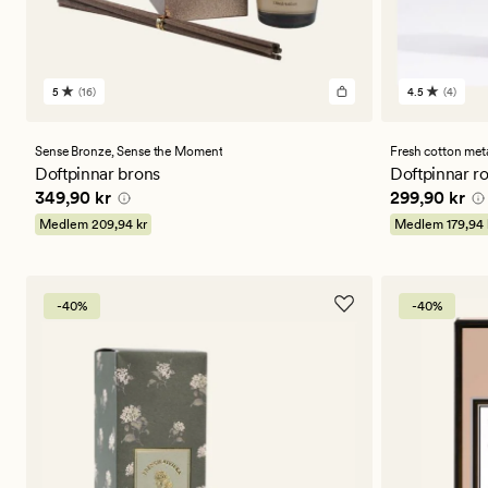
5
(16)
4.5
(4)
16
4
omdömen
omdömen
med
med
ett
ett
Sense Bronze,
Sense the Moment
Fresh cotton meta
genomsnittligt
genomsnitt
Doftpinnar brons
Doftpinnar r
betyg
betyg
Pris
349,90 kr
Pris
299,90 
349,90 kr
299,90 kr
på
på
5
4.5
Medlem
209,94 kr
Medlem
179,94 
-40%
-40%