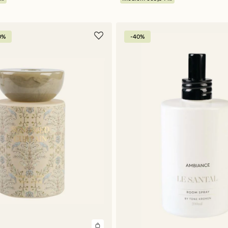
0%
-40%