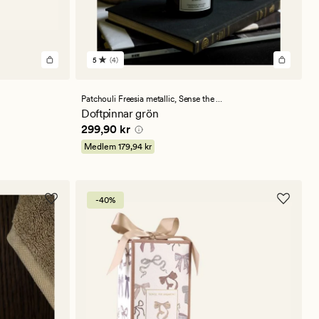
5
(4)
4
omdömen
med
ett
Patchouli Freesia metallic,
Sense the Moment
genomsnittligt
Doftpinnar grön
betyg
Pris
299,90 kr
299,90 kr
på
5
Medlem
179,94 kr
-40%