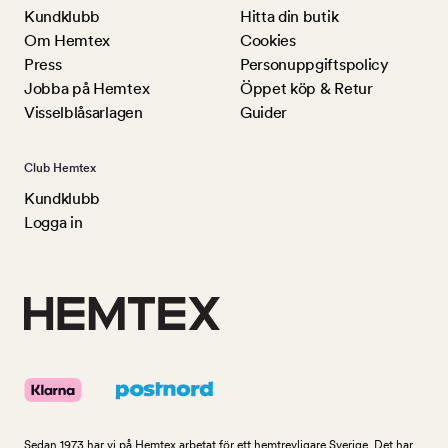
Kundklubb
Hitta din butik
Om Hemtex
Cookies
Press
Personuppgiftspolicy
Jobba på Hemtex
Öppet köp & Retur
Visselblåsarlagen
Guider
Club Hemtex
Kundklubb
Logga in
Sedan 1973 har vi på Hemtex arbetat för ett hemtrevligare Sverige. Det har