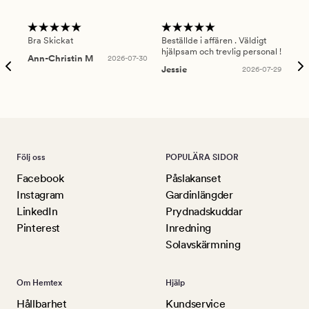
Bra Skickat
Beställde i affären . Väldigt
Smi
hjälpsam och trevlig personal !
lev
Ann-Christin M
2026-07-30
han
Jessie
2026-07-29
Lu
Följ oss
POPULÄRA SIDOR
Facebook
Påslakanset
Instagram
Gardinlängder
LinkedIn
Prydnadskuddar
Pinterest
Inredning
Solavskärmning
Om Hemtex
Hjälp
Hållbarhet
Kundservice