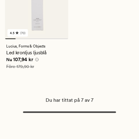
4.5
(70)
70
omdömen
med
Lucius,
Forms & Objects
ett
Led kronljus ljusblå
genomsnittligt
Nuvarande pris
107,94 kr
107,94 kr
betyg
Nu
på
Ordinarie pris
179,90 kr
Före
179,90 kr
4.5
Du har tittat på 7 av 7