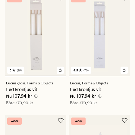
5
(16)
4.5
(70)
16
70
omdömen
omdömen
med
med
Lucius gloss,
Forms & Objects
Lucius,
Forms & Objects
ett
ett
Led kronljus vit
Led kronljus vit
genomsnittligt
genomsnittligt
Nuvarande pris
107,94 kr
Nuvarande pris
107,94 kr
107,94 kr
107,94 kr
betyg
betyg
Nu
Nu
på
på
Ordinarie pris
179,90 kr
Ordinarie pris
179,90 kr
Före
179,90 kr
Före
179,90 kr
5
4.5
-40%
-40%