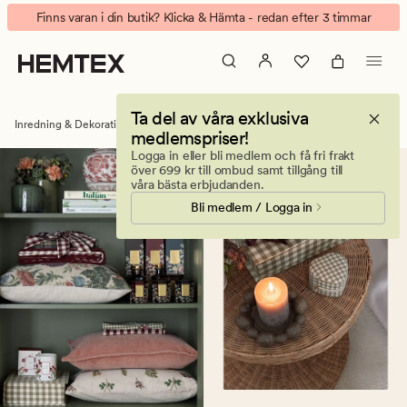
LED-
Animerad
Finns varan i din butik? Klicka & Hämta - redan efter 3 timmar
ljus
banner.
–
Klicka
batteridrivna
på
ljus
ESCAPE
Ta del av våra exklusiva
utan
för
Inredning & Dekorationer
Ljus & doftljus
LED ljus
medlemspriser!
låga
att
Logga in eller bli medlem och få fri frakt
–
pausa.
över 699 kr till ombud samt tillgång till
Hemtex
våra bästa erbjudanden.
Bli medlem / Logga in