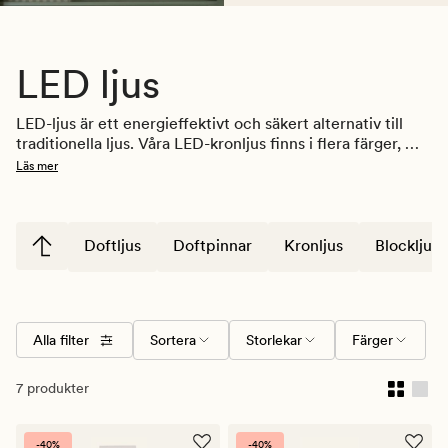
LED ljus
LED-ljus är ett energieffektivt och säkert alternativ till 
traditionella ljus. Våra LED-kronljus finns i flera färger, 
och är designade för att se naturtrogna ut. Med inbyggd 
Läs mer
timer kan du enkelt ställa in när ljusen ska tändas och 
släckas, vilket ger bekvämlighet och sparar energi. 
Utforska vårt sortiment av LED-ljus för att hitta den 
perfekta lösningen för ditt hem.
Doftljus
Doftpinnar
Kronljus
Blockljus
Alla filter
Sortera
Storlekar
Färger
7 produkter
-40%
-40%