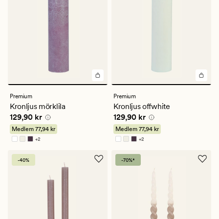
Premium
Premium
Kronljus mörklila
Kronljus offwhite
Pris
129,90 kr
Pris
129,90 kr
129,90 kr
129,90 kr
Medlem
77,94 kr
Medlem
77,94 kr
+
2
+
2
Finns i fler färger
Finns i fler färger
-40%
-70%*