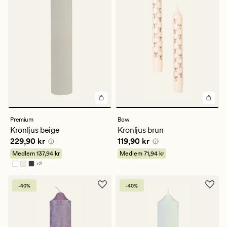
Premium
Bow
Kronljus beige
Kronljus brun
Pris
229,90 kr
Pris
119,90 kr
229,90 kr
119,90 kr
Medlem
137,94 kr
Medlem
71,94 kr
+
2
Finns i fler färger
-40%
-40%