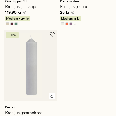
med
med
Overdripped 2pk
Premium stearin
ett
ett
Kronljus ljus taupe
Kronljus ljusbrun
genomsnittligt
genomsnittligt
Pris
119,90 kr
Pris
25 kr
119,90 kr
25 kr
betyg
betyg
på
på
Medlem
71,94 kr
Medlem
15 kr
5
4.5
+
5
Finns i fler färger
-40%
Premium
Kronljus gammelrosa