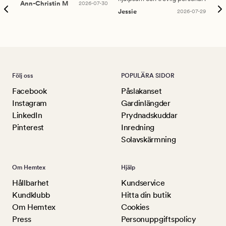
Ann-Christin M
2026-07-30
han
Jessie
2026-07-29
Lu
Följ oss
POPULÄRA SIDOR
Facebook
Påslakanset
Instagram
Gardinlängder
LinkedIn
Prydnadskuddar
Pinterest
Inredning
Solavskärmning
Om Hemtex
Hjälp
Hållbarhet
Kundservice
Kundklubb
Hitta din butik
Om Hemtex
Cookies
Press
Personuppgiftspolicy