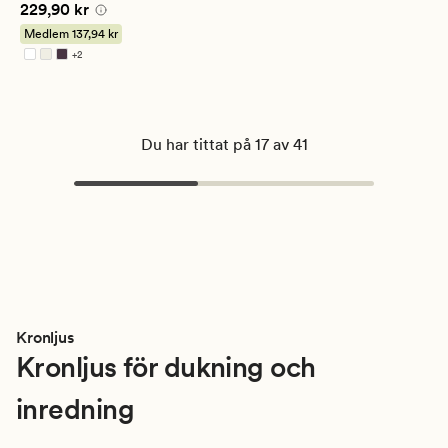
Pris
229,90 kr
229,90 kr
Medlem
137,94 kr
+
2
Finns i fler färger
Du har tittat på 17 av 41
Kronljus
Kronljus för dukning och
inredning