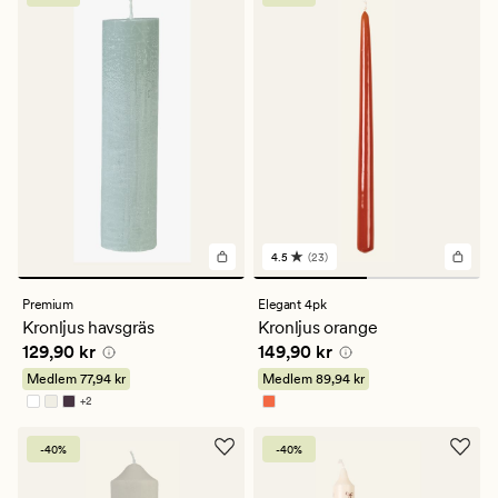
4.5
(23)
23
omdömen
med
Premium
Elegant 4pk
ett
Kronljus havsgräs
Kronljus orange
genomsnittligt
Pris
129,90 kr
Pris
149,90 kr
129,90 kr
149,90 kr
betyg
på
Medlem
77,94 kr
Medlem
89,94 kr
4.5
+
2
Finns i fler färger
-40%
-40%