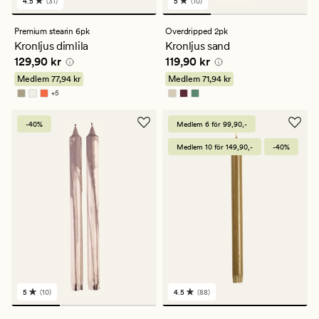
4.5
(31)
5
(10)
31
10
omdömen
omdömen
med
med
Premium stearin 6pk
Overdripped 2pk
ett
ett
Kronljus dimlila
Kronljus sand
genomsnittligt
genomsnittligt
Pris
129,90 kr
Pris
119,90 kr
129,90 kr
119,90 kr
betyg
betyg
på
på
Medlem
77,94 kr
Medlem
71,94 kr
4.5
5
+
5
Finns i fler färger
-40%
Medlem 6 för 99,90,-
Medlem 10 för 149,90,-
-40%
5
(10)
4.5
(88)
10
88
omdömen
omdömen