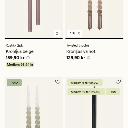
5
(2)
2
omdömen
med
Rustikk 2pk
Twisted tricolor
ett
Kronljus beige
Kronljus valnöt
genomsnittligt
Pris
159,90 kr
Pris
129,90 kr
159,90 kr
129,90 kr
betyg
på
Medlem
95,94 kr
5
-70%*
Medlem 6 för 99,90,-
Medlem 10 för 149,90,-
-40%