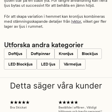
ljusen står på en stabil yta. För längre användning kan flera
ljus bytas ut successivt för att behålla en jämn höjd.
För att skapa variation i hemmet kan kronljus kombineras
med stämningsskapande detaljer från
lyktor
, vilket ger fler
lager av ljus i rummet.
Utforska andra kategorier
Doftljus
Doftpinnar
Kronljus
Blockljus
LED Blockljus
LED ljus
Värmeljus
Detta säger våra kunder
Bra Skickat
Beställde i affären . Väldigt
Smi
hjälpsam och trevlig personal !
lev