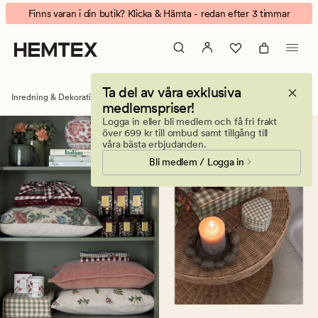
Kronljus
Animerad
Finns varan i din butik? Klicka & Hämta - redan efter 3 timmar
–
banner.
långa
Klicka
ljus
på
till
ESCAPE
Ta del av våra exklusiva
ljusstakar
för
Inredning & Dekorationer
Ljus & doftljus
Kronljus
medlemspriser!
att
Logga in eller bli medlem och få fri frakt
pausa.
över 699 kr till ombud samt tillgång till
våra bästa erbjudanden.
Bli medlem / Logga in