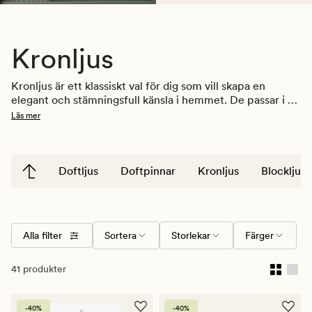
Kronljus
Kronljus är ett klassiskt val för dig som vill skapa en 
elegant och stämningsfull känsla i hemmet. De passar i 
ljusstakar på matbordet, i fönstret eller som del av en 
Läs mer
dekorativ uppställning.
Doftljus
Doftpinnar
Kronljus
Blockljus
Alla filter
Sortera
Storlekar
Färger
41 produkter
-40%
-40%