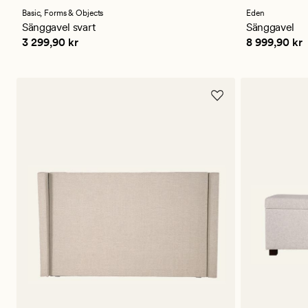
med
med
ett
ett
Basic,
Forms & Objects
Eden
genomsnittligt
genomsnitt
Sänggavel svart
Sänggavel
betyg
betyg
Pris
3 299,90 kr
Pris
8 999,90
3 299,90 kr
8 999,90 kr
på
på
4.5
5