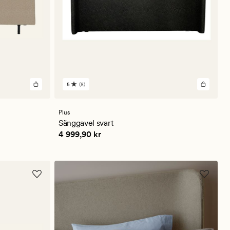
5
(8)
8
omdömen
med
ett
Plus
genomsnittligt
Sänggavel svart
betyg
Pris
4 999,90 kr
4 999,90 kr
på
5