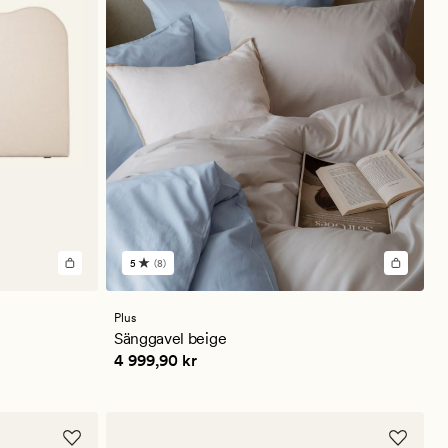
5
(8)
8
omdömen
med
ett
Plus
genomsnittligt
Sänggavel beige
betyg
Pris
4 999,90 kr
4 999,90 kr
på
5