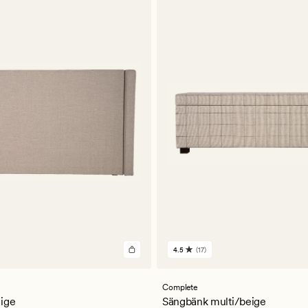
4.5
(17)
17
omdömen
med
ett
Complete
ligt
genomsnittligt
ige
Sängbänk multi/beige