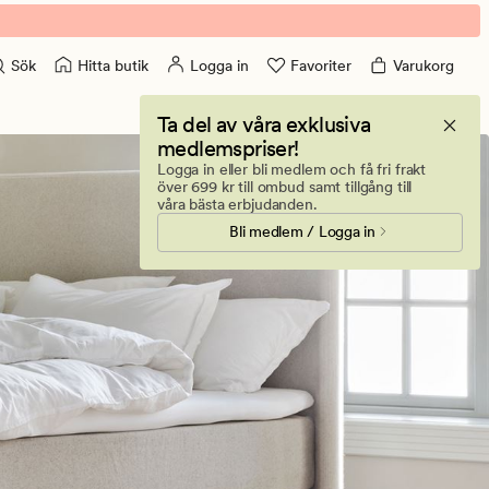
Hitta butik
Logga in
Favoriter
Varukorg
Sök
Ta del av våra exklusiva
medlemspriser!
Logga in eller bli medlem och få fri frakt
över 699 kr till ombud samt tillgång till
våra bästa erbjudanden.
Bli medlem / Logga in