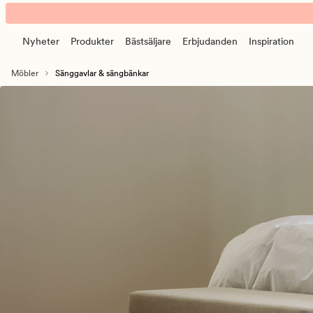
Sänggavlar
Animerad
och
banner.
Sängbänkar
Nyheter
Produkter
Bästsäljare
Erbjudanden
Inspiration
Klicka
-
på
förhöj
Möbler
Sänggavlar & sängbänkar
ESCAPE
din
för
sovrumsstil
att
pausa.