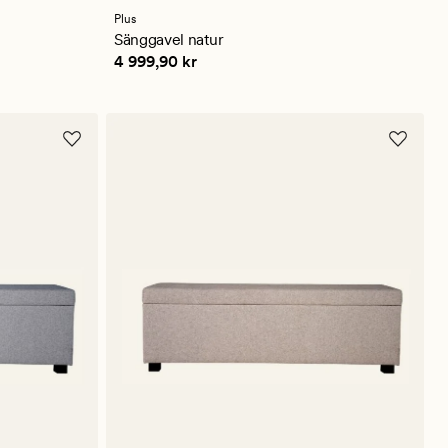
med
ett
Plus
genomsnittligt
Sänggavel natur
betyg
Pris
4 999,90 kr
4 999,90 kr
på
5