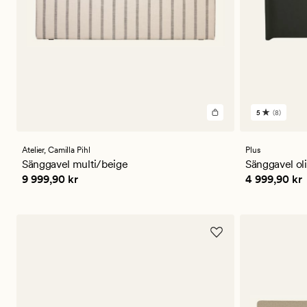
5
(8)
8
omdömen
med
ett
Atelier,
Camilla Pihl
Plus
genomsnitt
Sänggavel multi/beige
Sänggavel ol
betyg
Pris
9 999,90 kr
Pris
4 999,9
9 999,90 kr
4 999,90 kr
på
5