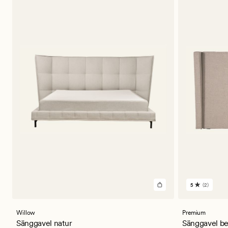
5
(2)
2
omdömen
med
ett
Willow
Premium
genomsnitt
Sänggavel natur
Sänggavel be