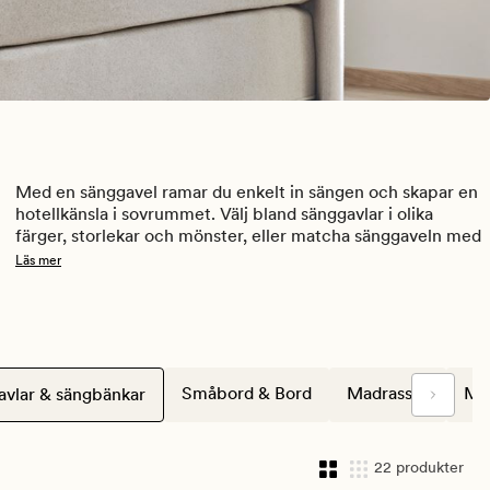
Med en sänggavel ramar du enkelt in sängen och skapar en 
hotellkänsla i sovrummet. Välj bland sänggavlar i olika 
färger, storlekar och mönster, eller matcha sänggaveln med 
din kontinentalsäng från Nordic Rest.
Läs mer
Gör även sängen komplett med en sängbänk vid fotändan 
med praktisk förvaring. En bekväm möbel som ger 
sovrummet en uppfräschning.
Småbord & Bord
Madrasser
Ma
vlar & sängbänkar
Snabb leverans inom 6-14 arbetsdagar!
22 produkter