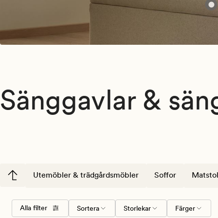
Sänggavlar & sän
Utemöbler & trädgårdsmöbler
Soffor
Matstol
Välj
Storlekar
Färger
Alla filter
Sortera
Storlekar
Färger
sorteringsordning