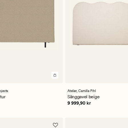
jects
Atelier,
Camilla Pihl
ligt
tur
Sänggavel beige
 kr
Pris
9 999,90 kr
9 999,90 kr