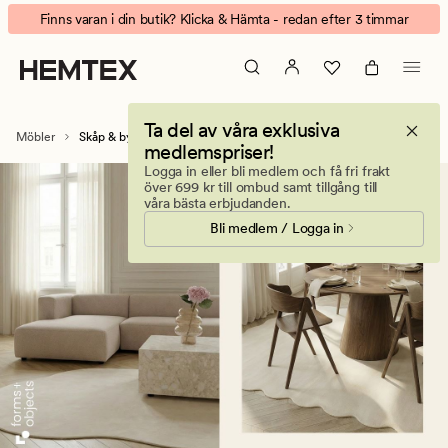
Skåp
Animerad
Finns varan i din butik? Klicka & Hämta - redan efter 3 timmar
&
banner.
byråer
Klicka
–
på
för
ESCAPE
Ta del av våra exklusiva
smart
för
Möbler
Skåp & byråer
medlemspriser!
förvaring
att
Logga in eller bli medlem och få fri frakt
i
pausa.
över 699 kr till ombud samt tillgång till
hela
våra bästa erbjudanden.
hemmet
Bli medlem / Logga in