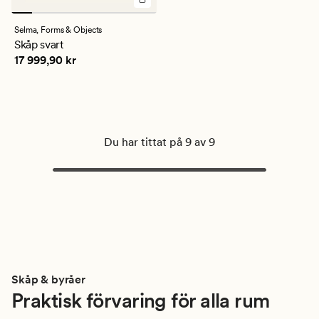
Selma,
Forms & Objects
Skåp svart
Pris
17 999,90 kr
17 999,90 kr
Du har tittat på 9 av 9
Skåp & byråer
Praktisk förvaring för alla rum