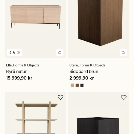
5
(1)
1
omdömen
med
Ella,
Forms & Objects
Stella,
Forms & Objects
ett
Byrå natur
Sidobord brun
genomsnittligt
Pris
15 999,90 kr
Pris
2 999,90 kr
15 999,90 kr
2 999,90 kr
betyg
på
5