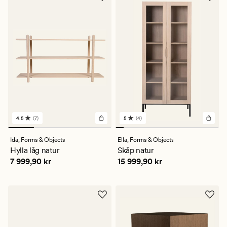
4.5
(7)
5
(4)
7
4
omdömen
omdömen
med
med
Ida,
Forms & Objects
Ella,
Forms & Objects
ett
ett
Hylla låg natur
Skåp natur
genomsnittligt
genomsnittligt
Pris
7 999,90 kr
Pris
15 999,90 kr
7 999,90 kr
15 999,90 kr
betyg
betyg
på
på
4.5
5