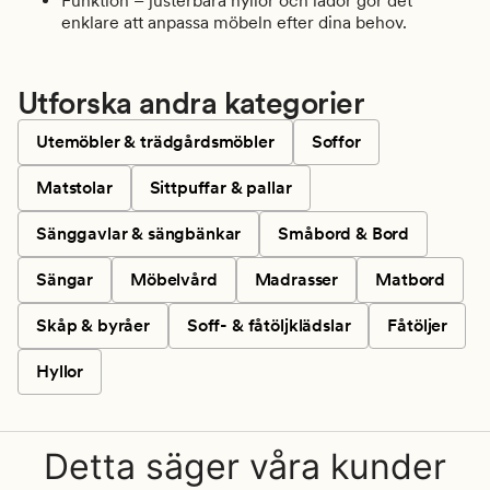
Funktion – justerbara hyllor och lådor gör det
enklare att anpassa möbeln efter dina behov.
Utforska andra kategorier
Utemöbler & trädgårdsmöbler
Soffor
Matstolar
Sittpuffar & pallar
Sänggavlar & sängbänkar
Småbord & Bord
Sängar
Möbelvård
Madrasser
Matbord
Skåp & byråer
Soff- & fåtöljklädslar
Fåtöljer
Hyllor
Detta säger våra kunder