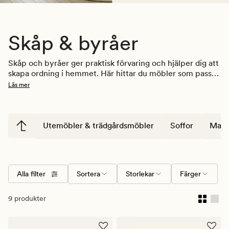
Skåp & byråer
Skåp och byråer ger praktisk förvaring och hjälper dig att 
skapa ordning i hemmet. Här hittar du möbler som passar 
i vardagsrum, sovrum och hall – oavsett om du behöver 
Läs mer
plats för kläder, textilier eller andra vardagsföremål. Välj 
mellan olika storlekar, former och uttryck som är enkla 
att kombinera med övriga möbler och inredningsdetaljer.
Utemöbler & trädgårdsmöbler
Soffor
Mats
Alla filter
Sortera
Storlekar
Färger
9 produkter