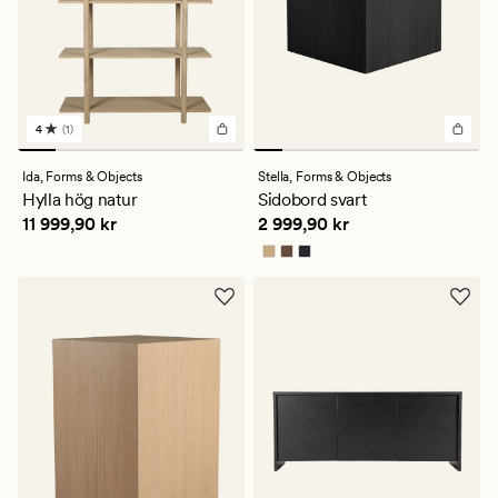
4
(1)
1
omdömen
med
Ida,
Forms & Objects
Stella,
Forms & Objects
ett
Hylla hög natur
Sidobord svart
genomsnittligt
Pris
11 999,90 kr
Pris
2 999,90 kr
11 999,90 kr
2 999,90 kr
betyg
på
4