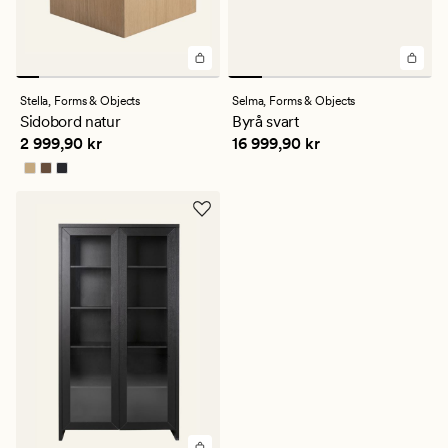
Stella,
Forms & Objects
Selma,
Forms & Objects
Sidobord natur
Byrå svart
Pris
2 999,90 kr
Pris
16 999,90 kr
2 999,90 kr
16 999,90 kr