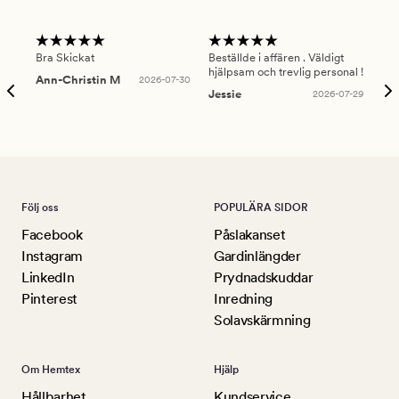
Bra Skickat
Beställde i affären . Väldigt
Smi
hjälpsam och trevlig personal !
lev
Ann-Christin M
2026-07-30
han
Jessie
2026-07-29
Lu
Följ oss
POPULÄRA SIDOR
Facebook
Påslakanset
Instagram
Gardinlängder
LinkedIn
Prydnadskuddar
Pinterest
Inredning
Solavskärmning
Om Hemtex
Hjälp
Hållbarhet
Kundservice