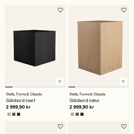
4
Stella,
Forms & Objects
Stella,
Forms & Objects
Sidobord svart
Sidobord natur
Pris
2 999,90 kr
Pris
2 999,90 kr
2 999,90 kr
2 999,90 kr