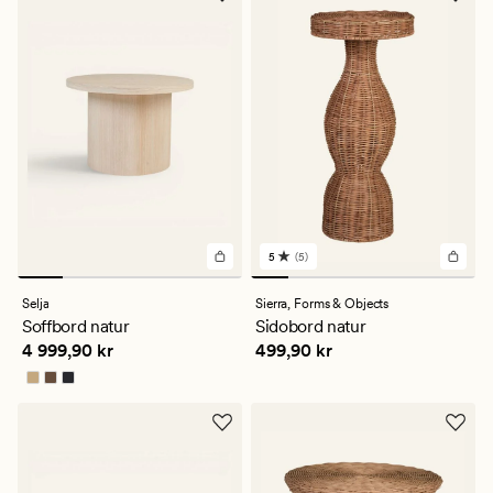
5
(5)
5
omdömen
med
Selja
Sierra,
Forms & Objects
ett
Soffbord natur
Sidobord natur
genomsnittligt
Pris
4 999,90 kr
Pris
499,90 kr
4 999,90 kr
499,90 kr
betyg
på
5