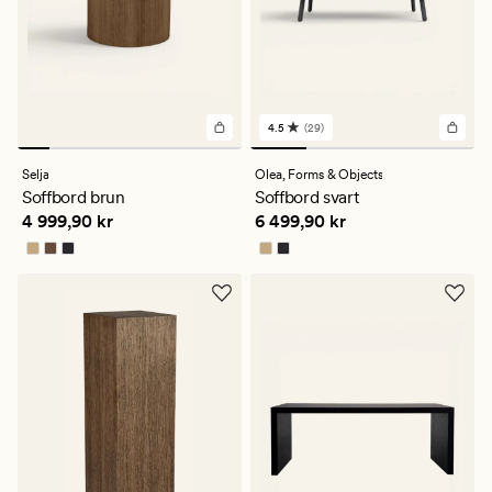
4.5
(29)
29
omdömen
med
Selja
Olea,
Forms & Objects
ett
Soffbord brun
Soffbord svart
genomsnittligt
Pris
4 999,90 kr
Pris
6 499,90 kr
4 999,90 kr
6 499,90 kr
betyg
på
4.5