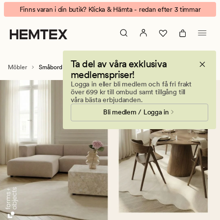
Småbord,
Animerad
Finns varan i din butik? Klicka & Hämta - redan efter 3 timmar
soffbord
banner.
och
Klicka
piedestaler
på
för
ESCAPE
Ta del av våra exklusiva
alla
för
Möbler
Småbord & Bord
medlemspriser!
rum
att
Logga in eller bli medlem och få fri frakt
pausa.
över 699 kr till ombud samt tillgång till
våra bästa erbjudanden.
Bli medlem / Logga in