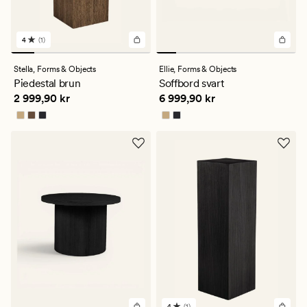
4
(1)
1
omdömen
med
Stella,
Forms & Objects
Ellie,
Forms & Objects
ett
Piedestal brun
Soffbord svart
genomsnittligt
Pris
2 999,90 kr
Pris
6 999,90 kr
2 999,90 kr
6 999,90 kr
betyg
på
4
4
(1)