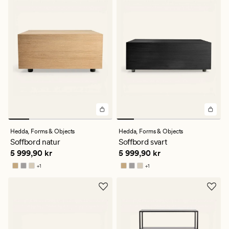
Hedda,
Forms & Objects
Hedda,
Forms & Objects
Soffbord natur
Soffbord svart
Pris
5 999,90 kr
Pris
5 999,90 kr
5 999,90 kr
5 999,90 kr
+
1
+
1
Finns i fler färger
Finns i fler färger