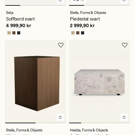
1
omdömen
med
Selja
Stella,
Forms & Objects
ett
Soffbord svart
Piedestal svart
genomsnittligt
Pris
4 999,90 kr
Pris
2 999,90 kr
4 999,90 kr
2 999,90 kr
betyg
på
4
Stella,
Forms & Objects
Hedda,
Forms & Objects