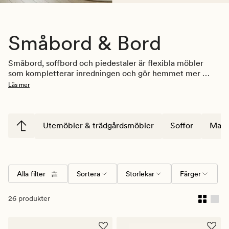
Småbord & Bord
Småbord, soffbord och piedestaler är flexibla möbler 
som kompletterar inredningen och gör hemmet mer 
funktionellt. De används som avlastningsytor, sidobord 
Läs mer
eller som en tydlig plats för lampor, växter och 
personliga detaljer. Hos Hemtex hittar du bord som är 
enkla att kombinera med soffor, fåtöljer och övriga 
möbler i hemmet 
soffor
, 
fåtöljer
 och 
möbler
. 
Utemöbler & trädgårdsmöbler
Soffor
Mats
Alla filter
Sortera
Storlekar
Färger
26 produkter