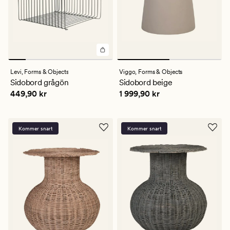
Levi,
Forms & Objects
Viggo,
Forms & Objects
Sidobord grågön
Sidobord beige
Pris
449,90 kr
Pris
1 999,90 kr
449,90 kr
1 999,90 kr
Kommer snart
Kommer snart