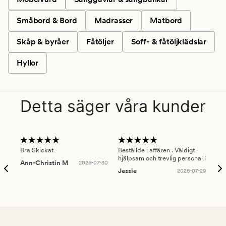
Småbord & Bord
Madrasser
Matbord
Skåp & byråer
Fåtöljer
Soff- & fåtöljklädslar
Hyllor
Detta säger våra kunder
Bra Skickat
Beställde i affären . Väldigt
Smi
hjälpsam och trevlig personal !
lev
Ann-Christin M
2026-07-30
han
Jessie
2026-07-29
Lu