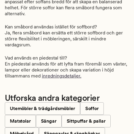
anpassat efter soffans bredd för att skapa en balanserad
helhet. För större soffor kan flera småbord fungera som
alternativ.
Kan småbord användas istället för soffbord?
Ja, flera småbord kan ersätta ett större soffbord och ger
större flexibilitet i möbleringen, särskilt i mindre
vardagsrum.
Vad används en piedestal till?
En piedestal används för att lyfta fram föremål som växter,
lampor eller dekorationer och skapa variation i höjd
tillsammans med
inredningsdetaljer.
Utforska andra kategorier
Utemöbler & trädgårdsmöbler
Soffor
Matstolar
Sängar
Sittpuffar & pallar
Möbelvård
Sänggavlar & sängbänkar