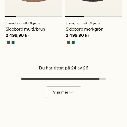
Elena,
Forms & Objects
Elena,
Forms & Objects
Sidobord multi/brun
Sidobord mörkgrön
Pris
2 499,90 kr
Pris
2 499,90 kr
2 499,90 kr
2 499,90 kr
Du har tittat på 24 av 26
Visa mer