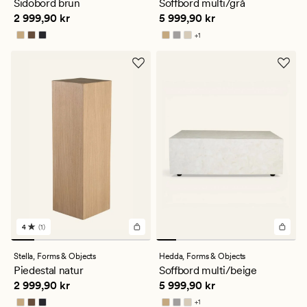
Sidobord brun
Soffbord multi/grå
Pris
2 999,90 kr
Pris
5 999,90 kr
2 999,90 kr
5 999,90 kr
+
1
Finns i fler färger
4
(1)
1
omdömen
med
Stella,
Forms & Objects
Hedda,
Forms & Objects
ett
Piedestal natur
Soffbord multi/beige
genomsnittligt
Pris
2 999,90 kr
Pris
5 999,90 kr
2 999,90 kr
5 999,90 kr
betyg
på
+
1
Finns i fler färger