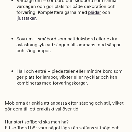
Vardagsrum – soffbord och sidobord som samlar
vardagen och gör plats för både dekoration och
förvaring. Komplettera gärna med
plädar
och
ljusstakar.
Sovrum – småbord som nattduksbord eller extra
avlastningsyta vid sängen tillsammans med sängar
och sänglampor.
Hall och entré – piedestaler eller mindre bord som
ger plats för lampor, växter eller nycklar och kan
kombineras med förvaringskorgar.
Möblerna är enkla att anpassa efter säsong och stil, vilket
gör dem till ett praktiskt val över tid.
Hur stort soffbord ska man ha?
Ett soffbord bör vara något lägre än soffans sitthöjd och