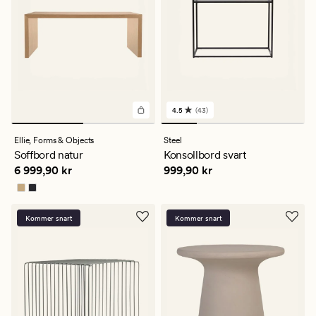
4.5
(43)
43
omdömen
med
Ellie,
Forms & Objects
Steel
ett
Soffbord natur
Konsollbord svart
genomsnittligt
Pris
6 999,90 kr
Pris
999,90 kr
6 999,90 kr
999,90 kr
betyg
på
4.5
Kommer snart
Kommer snart