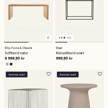
4.5
(43)
43
omdömen
med
Ellie,
Forms & Objects
Steel
ett
Soffbord natur
Konsollbord svart
genomsnittligt
Pris
6 999,90 kr
Pris
999,90 kr
6 999,90 kr
999,90 kr
betyg
på
4.5
Kommer snart
Kommer snart