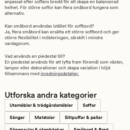
anpassat efter soffans bredd för att skapa en balanserad
helhet. För större soffor kan flera småbord fungera som
alternativ.
Kan småbord användas istället för soffbord?
Ja, flera småbord kan ersätta ett större soffbord och ger
större flexibilitet i möbleringen, särskilt i mindre
vardagsrum.
Vad används en piedestal till?
En piedestal används för att lyfta fram föremål som växter,
lampor eller dekorationer och skapa variation i höjd
tillsammans med
inredningsdetaljer.
Utforska andra kategorier
Utemöbler & trädgårdsmöbler
Soffor
Sängar
Matstolar
Sittpuffar & pallar
Sänggavlar & sängbänkar
Småbord & Bord