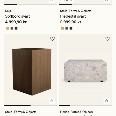
1
omdömen
med
Selja
Stella,
Forms & Objects
ett
Soffbord svart
Piedestal svart
genomsnittligt
Pris
4 999,90 kr
Pris
2 999,90 kr
4 999,90 kr
2 999,90 kr
betyg
på
4
Stella,
Forms & Objects
Hedda,
Forms & Objects