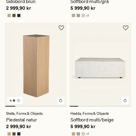
Sidobord brun
Soffbord multi/grå
Pris
2 999,90 kr
Pris
5 999,90 kr
2 999,90 kr
5 999,90 kr
+
1
Finns i fler färger
4
(1)
1
omdömen
med
Stella,
Forms & Objects
Hedda,
Forms & Objects
ett
Piedestal natur
Soffbord multi/beige
genomsnittligt
Pris
2 999,90 kr
Pris
5 999,90 kr
2 999,90 kr
5 999,90 kr
betyg
på
+
1
Finns i fler färger