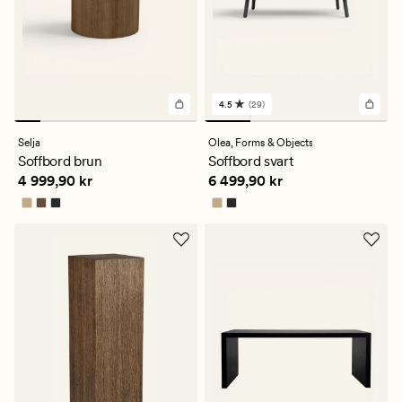
4.5
(29)
29
omdömen
med
Selja
Olea,
Forms & Objects
ett
Soffbord brun
Soffbord svart
genomsnittligt
Pris
4 999,90 kr
Pris
6 499,90 kr
4 999,90 kr
6 499,90 kr
betyg
på
4.5