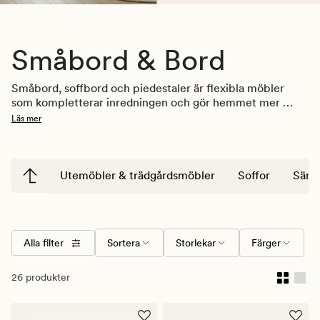
Småbord & Bord
Småbord, soffbord och piedestaler är flexibla möbler 
som kompletterar inredningen och gör hemmet mer 
funktionellt. De används som avlastningsytor, sidobord 
Läs mer
eller som en tydlig plats för lampor, växter och 
personliga detaljer. Hos Hemtex hittar du bord som är 
enkla att kombinera med soffor, fåtöljer och övriga 
möbler i hemmet 
soffor
, 
fåtöljer
 och 
möbler
. 
Utemöbler & trädgårdsmöbler
Soffor
Säng
Alla filter
Sortera
Storlekar
Färger
26 produkter