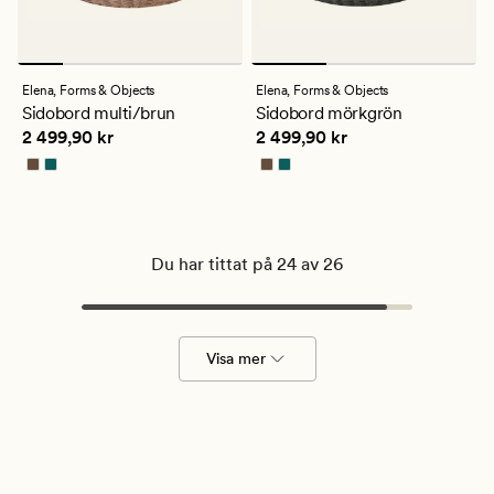
Elena,
Forms & Objects
Elena,
Forms & Objects
Sidobord multi/brun
Sidobord mörkgrön
Pris
2 499,90 kr
Pris
2 499,90 kr
2 499,90 kr
2 499,90 kr
Du har tittat på 24 av 26
Visa mer