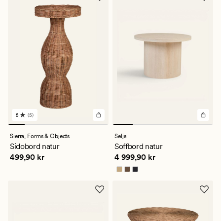
5
(5)
5
omdömen
med
Sierra,
Forms & Objects
Selja
ett
Sidobord natur
Soffbord natur
genomsnittligt
Pris
499,90 kr
Pris
4 999,90 kr
499,90 kr
4 999,90 kr
betyg
på
5