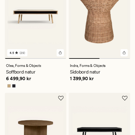
4.5
(29)
29
omdömen
med
Olea,
Forms & Objects
Indra,
Forms & Objects
ett
Soffbord natur
Sidobord natur
genomsnittligt
Pris
6 499,90 kr
Pris
1 399,90 kr
6 499,90 kr
1 399,90 kr
betyg
på
4.5