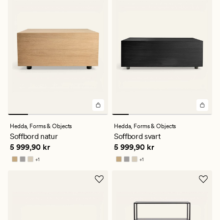
Hedda,
Forms & Objects
Hedda,
Forms & Objects
Soffbord natur
Soffbord svart
Pris
5 999,90 kr
Pris
5 999,90 kr
5 999,90 kr
5 999,90 kr
+
1
+
1
Finns i fler färger
Finns i fler färger