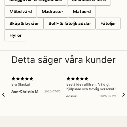
Möbelvård
Madrasser
Matbord
Skåp & byråer
Soff- & fåtöljklädslar
Fåtöljer
Hyllor
Detta säger våra kunder
Bra Skickat
Beställde i affären . Väldigt
Smi
hjälpsam och trevlig personal !
lev
Ann-Christin M
2026-07-30
han
Jessie
2026-07-29
Lu