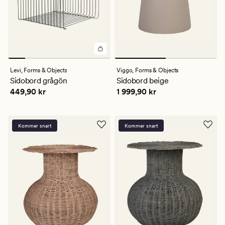
Levi,
Forms & Objects
Viggo,
Forms & Objects
Sidobord grågön
Sidobord beige
Pris
449,90 kr
Pris
1 999,90 kr
449,90 kr
1 999,90 kr
Kommer snart
Kommer snart