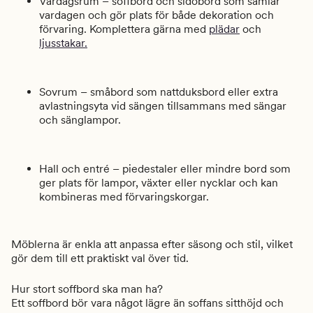
Vardagsrum – soffbord och sidobord som samlar
vardagen och gör plats för både dekoration och
förvaring. Komplettera gärna med
plädar
och
ljusstakar.
Sovrum – småbord som nattduksbord eller extra
avlastningsyta vid sängen tillsammans med sängar
och sänglampor.
Hall och entré – piedestaler eller mindre bord som
ger plats för lampor, växter eller nycklar och kan
kombineras med förvaringskorgar.
Möblerna är enkla att anpassa efter säsong och stil, vilket
gör dem till ett praktiskt val över tid.
Hur stort soffbord ska man ha?
Ett soffbord bör vara något lägre än soffans sitthöjd och