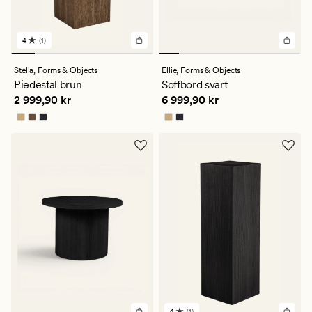
4
(1)
1
omdömen
med
Stella,
Forms & Objects
Ellie,
Forms & Objects
ett
Piedestal brun
Soffbord svart
genomsnittligt
Pris
2 999,90 kr
Pris
6 999,90 kr
2 999,90 kr
6 999,90 kr
betyg
på
4
4
(1)