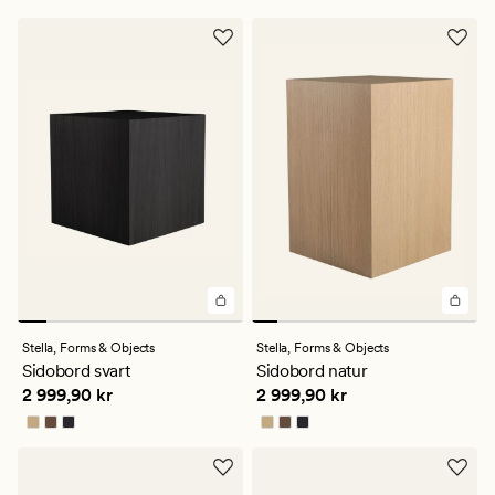
4
Stella,
Forms & Objects
Stella,
Forms & Objects
Sidobord svart
Sidobord natur
Pris
2 999,90 kr
Pris
2 999,90 kr
2 999,90 kr
2 999,90 kr