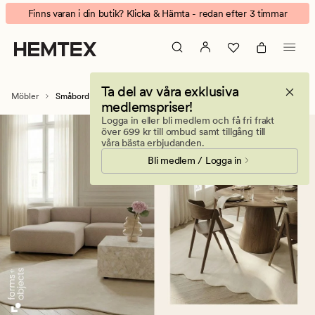
Småbord,
Animerad
Finns varan i din butik? Klicka & Hämta - redan efter 3 timmar
soffbord
banner.
och
Klicka
piedestaler
på
för
ESCAPE
Ta del av våra exklusiva
alla
för
Möbler
Småbord & Bord
medlemspriser!
rum
att
Logga in eller bli medlem och få fri frakt
pausa.
över 699 kr till ombud samt tillgång till
våra bästa erbjudanden.
Bli medlem / Logga in